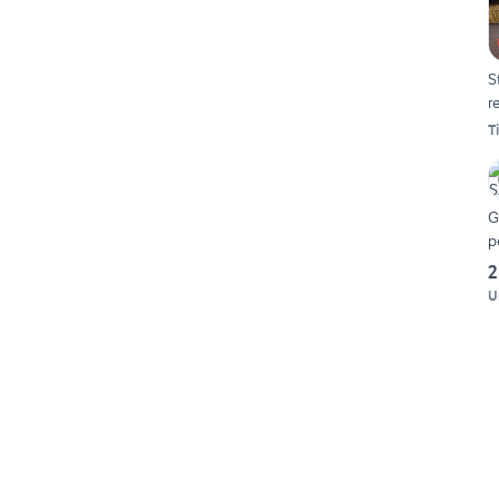
S
r
Ti
G
p
2
U