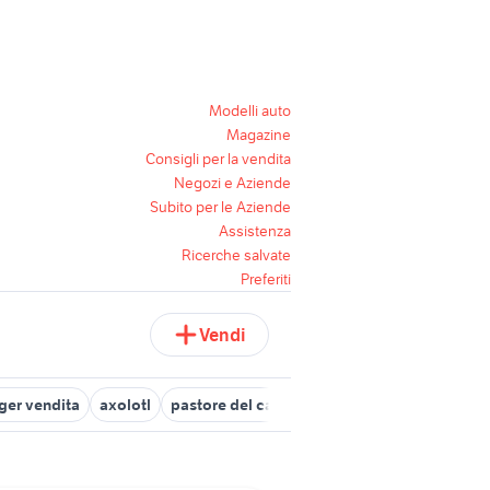
Modelli auto
Magazine
Consigli per la vendita
Negozi e Aziende
Subito per le Aziende
Assistenza
Ricerche salvate
Preferiti
Vendi
nger vendita
axolotl
pastore del caucaso
pecore in vendita sa