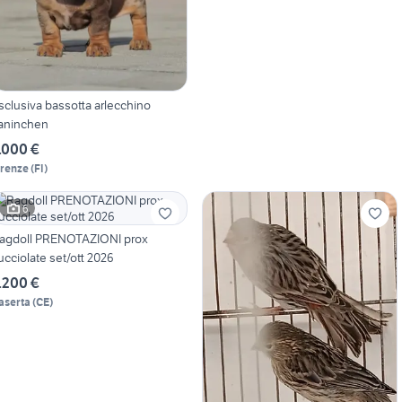
sclusiva bassotta arlecchino
aninchen
.000 €
irenze
(
FI
)
6
agdoll PRENOTAZIONI prox
ucciolate set/ott 2026
.200 €
aserta
(
CE
)