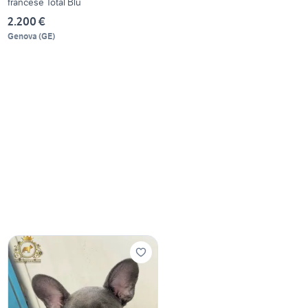
francese Total Blu
2.200 €
Genova
(
GE
)