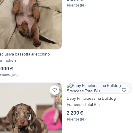
Firenze
(
FI
)
sclusiva bassotta arlecchino
aninchen
.000 €
enova
(
GE
)
Baby Principessina Bulldog
Francese Total Blu
2.200 €
Firenze
(
FI
)