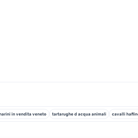
narini in vendita veneto
tartarughe d acqua animali
cavalli hafli