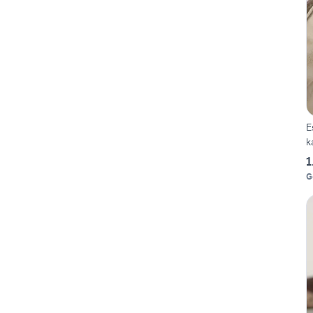
E
k
1
G