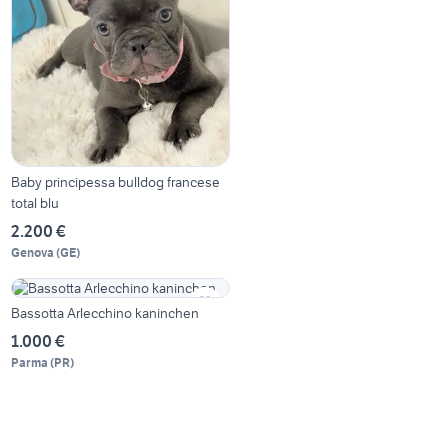
Baby principessa bulldog francese
total blu
2.200 €
Genova
(
GE
)
Bassotta Arlecchino kaninchen
1.000 €
Parma
(
PR
)