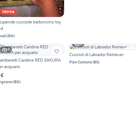
Vetrina
tupende cucciole barboncino toy
ed
voli
(
RM
)
6
5
Cuccioli di Labrador Retriever
amberetti Caridine RED SAKURA
Pian Camuno
(
BS
)
er acquario
 €
rgnano
(
BG
)