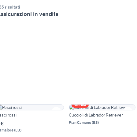
85 risultati
ssicurazioni in vendita
Vetrina
esci rossi
Cuccioli di Labrador Retriever
Pian Camuno
(
BS
)
 €
amaiore
(
LU
)