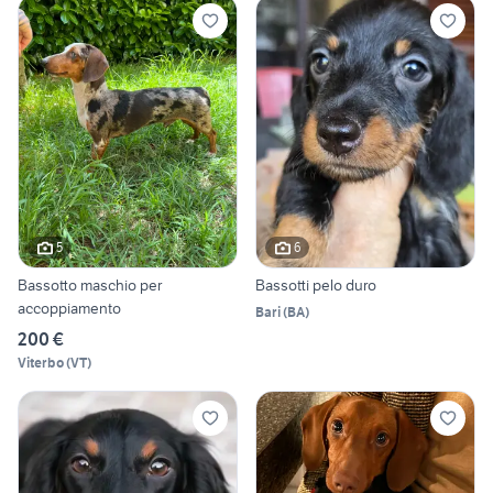
5
6
Bassotto maschio per
Bassotti pelo duro
accoppiamento
Bari
(
BA
)
200 €
Viterbo
(
VT
)