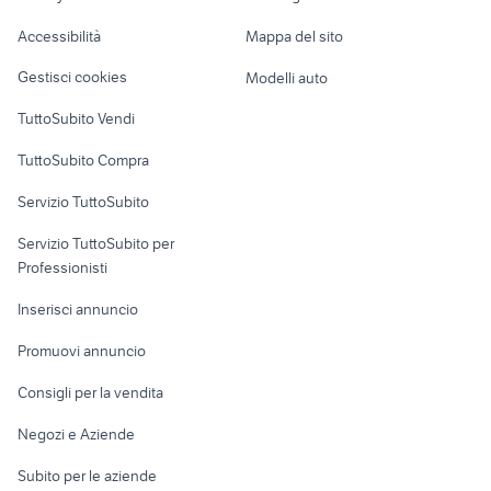
Caravan e Camper
axolotl
cocker
Accessibilità
Mappa del sito
Loft, mansarde e
Veicoli commerciali
lupo cecoslovacco cucciolo
cuccioli cane latina
altro
Gestisci cookies
Modelli auto
Case vacanza
TuttoSubito Vendi
Uffici e Locali
TuttoSubito Compra
commerciali
Servizio TuttoSubito
elettronica
per la casa e la
sports e hobby
Servizio TuttoSubito per
persona
Informatica
Animali
Professionisti
Arredamento e
Console e
Accessori per
Casalinghi
Inserisci annuncio
Videogiochi
animali
Elettrodomestici
Promuovi annuncio
Audio/Video
Musica e Film
Giardino e Fai da te
Consigli per la vendita
Fotografia
Libri e Riviste
Abbigliamento e
Negozi e Aziende
Telefonia
Strumenti Musicali
Accessori
Subito per le aziende
Sports