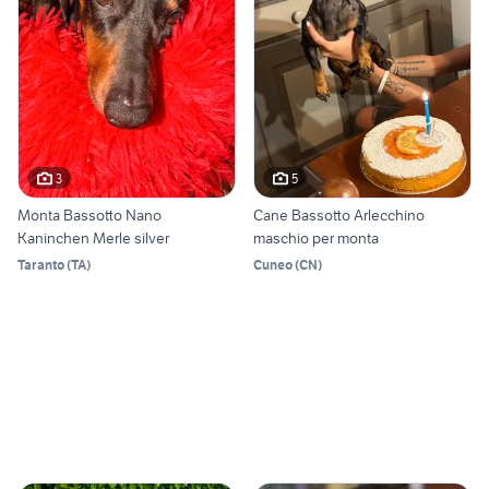
3
5
Monta Bassotto Nano
Cane Bassotto Arlecchino
Kaninchen Merle silver
maschio per monta
Taranto
(
TA
)
Cuneo
(
CN
)