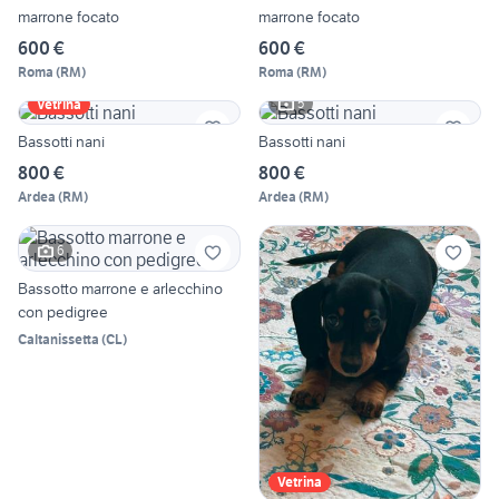
marrone focato
marrone focato
600 €
600 €
Roma
(
RM
)
Roma
(
RM
)
5
Vetrina
Bassotti nani
Bassotti nani
800 €
800 €
Ardea
(
RM
)
Ardea
(
RM
)
6
Bassotto marrone e arlecchino
con pedigree
Caltanissetta
(
CL
)
Vetrina