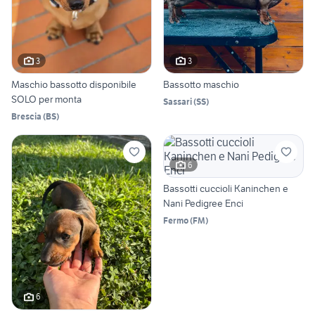
3
3
Maschio bassotto disponibile
Bassotto maschio
SOLO per monta
Sassari
(
SS
)
Brescia
(
BS
)
6
Bassotti cuccioli Kaninchen e
Nani Pedigree Enci
Fermo
(
FM
)
6