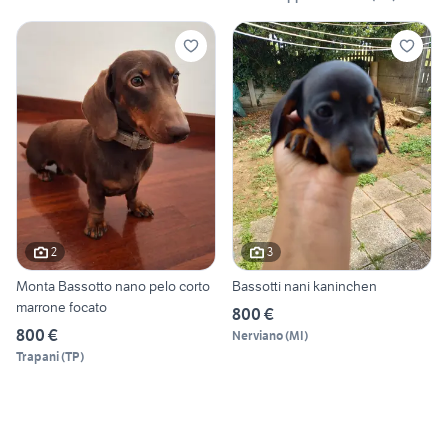
2
3
Monta Bassotto nano pelo corto
Bassotti nani kaninchen
marrone focato
800 €
800 €
Nerviano
(
MI
)
Trapani
(
TP
)