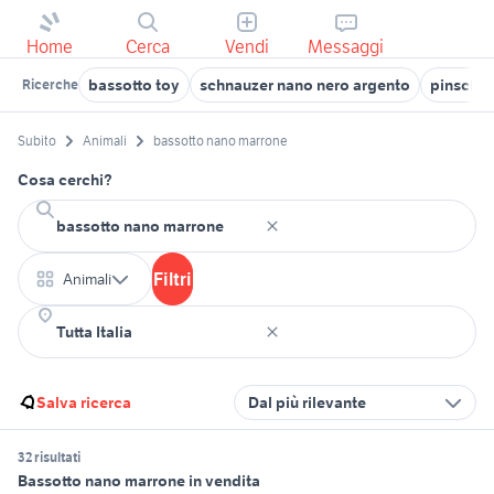
Home
Cerca
Vendi
Messaggi
bassotto toy
schnauzer nano nero argento
pinscher
Ricerche
Subito
Animali
bassotto nano marrone
Cosa cerchi?
Filtri
Animali
Salva ricerca
Dal più rilevante
32 risultati
Bassotto nano marrone in vendita