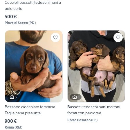
Cuccioli bassotti tedeschi nani a
pelo corto
500 €
Piove di Sacco
(
PD
)
5
6
Bassotto cioccolato femmina.
Bassotti tedeschi nani marroni
Taglia nana presunta
focati con pedigree
Porto Cesareo
(
LE
)
900 €
Roma
(
RM
)