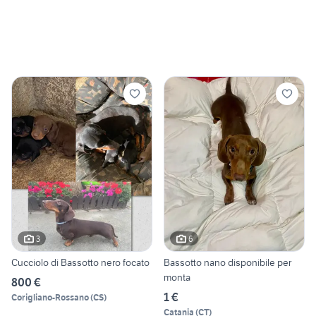
3
6
Cucciolo di Bassotto nero focato
Bassotto nano disponibile per
monta
800 €
1 €
Corigliano-Rossano
(
CS
)
Catania
(
CT
)