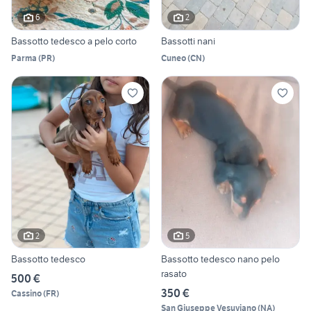
6
2
Bassotto tedesco a pelo corto
Bassotti nani
Parma
(
PR
)
Cuneo
(
CN
)
2
5
Bassotto tedesco
Bassotto tedesco nano pelo
rasato
500 €
350 €
Cassino
(
FR
)
San Giuseppe Vesuviano
(
NA
)