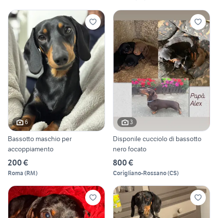
6
3
Bassotto maschio per
Disponile cucciolo di bassotto
accoppiamento
nero focato
200 €
800 €
Roma
(
RM
)
Corigliano-Rossano
(
CS
)