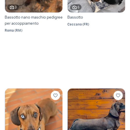
3
6
Bassotto nano maschio pedigree
Bassotto
per accoppiamento
Ceccano
(
FR
)
Roma
(
RM
)