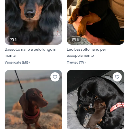
6
6
Bassotto nano a pelo lungo in
Leo bassotto nano per
monta
accoppiamento
Vimercate
(
MB
)
Treviso
(
TV
)