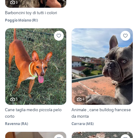
6
Barboncini toy di tutti i colori
Poggio Moiano
(
RI
)
5
4
Cane taglia medio piccola pelo
Animale , cane bulldog francese
corto
da monta
Ravenna
(
RA
)
Carrara
(
MS
)