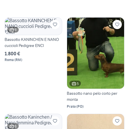
6
Bassotto KANINCHEN E NANO
cuccioli Pedigree ENCI
1.800 €
Roma
(
RM
)
5
Bassotto nano pelo corto per
monta
Prato
(
PO
)
6