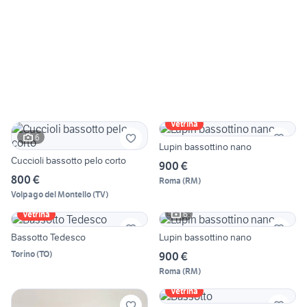
Vetrina
6
Lupin bassottino nano
Cuccioli bassotto pelo corto
900 €
800 €
Roma
(
RM
)
Volpago del Montello
(
TV
)
6
Vetrina
Bassotto Tedesco
Lupin bassottino nano
Torino
(
TO
)
900 €
Roma
(
RM
)
Vetrina