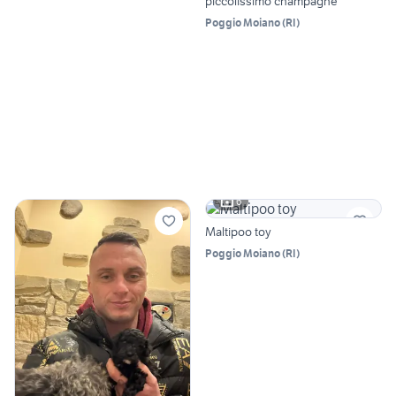
piccolissimo champagne
Poggio Moiano
(
RI
)
6
Maltipoo toy
Poggio Moiano
(
RI
)