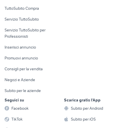
Uffici e Locali
TuttoSubito Compra
commerciali
Servizio TuttoSubito
elettronica
per la casa e la
sports e hobby
Servizio TuttoSubito per
persona
Informatica
Animali
Professionisti
Arredamento e
Console e
Accessori per
Casalinghi
Inserisci annuncio
Videogiochi
animali
Elettrodomestici
Promuovi annuncio
Audio/Video
Musica e Film
Giardino e Fai da te
Consigli per la vendita
Fotografia
Libri e Riviste
Abbigliamento e
Negozi e Aziende
Telefonia
Strumenti Musicali
Accessori
Subito per le aziende
Sports
Tutto per i bambini
Seguici su
Scarica gratis l'App
Biciclette
Facebook
Subito per Android
Collezionismo
TikTok
Subito per iOS