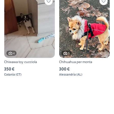
4
5
Chiwawa toy cucciola
Chihuahua per monta
350 €
300 €
Catania
(
CT
)
Alessandria
(
AL
)