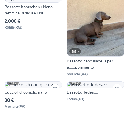
Bassotto Kaninchen / Nano
femmina Pedigree ENCI
2.000 €
Roma
(
RM
)
5
Bassotto nano isabella per
accoppiamento
Solarolo
(
RA
)
6
5
Cuccioli di coniglio nano
Bassotto Tedesco
Torino
(
TO
)
30 €
Mortara
(
PV
)