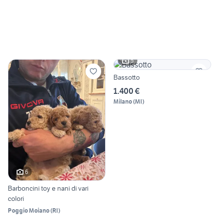
5
Bassotto
1.400 €
Milano
(
MI
)
6
Barboncini toy e nani di vari
colori
Poggio Moiano
(
RI
)