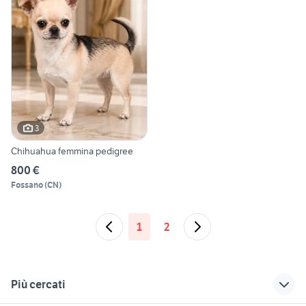
3
Chihuahua femmina pedigree
800 €
Fossano
(
CN
)
1
2
Più cercati