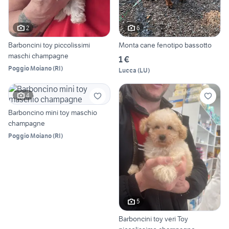
2
6
Barboncini toy piccolissimi
Monta cane fenotipo bassotto
maschi champagne
1 €
Poggio Moiano
(
RI
)
Lucca
(
LU
)
4
Barboncino mini toy maschio
champagne
Poggio Moiano
(
RI
)
5
Barboncini toy veri Toy