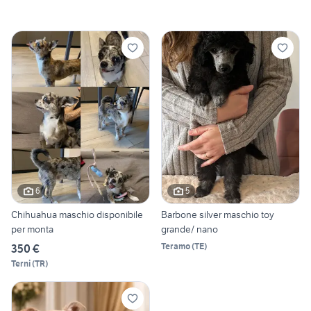
6
5
Chihuahua maschio disponibile
Barbone silver maschio toy
per monta
grande/ nano
Teramo
(
TE
)
350 €
Terni
(
TR
)