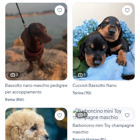
3
6
Bassotto nano maschio pedigree
Cuccioli Bassotto Nano
per accoppiamento
Torino
(
TO
)
Roma
(
RM
)
4
Barboncino mini Toy champagne
maschio
Poggio Moiano
(
RI
)