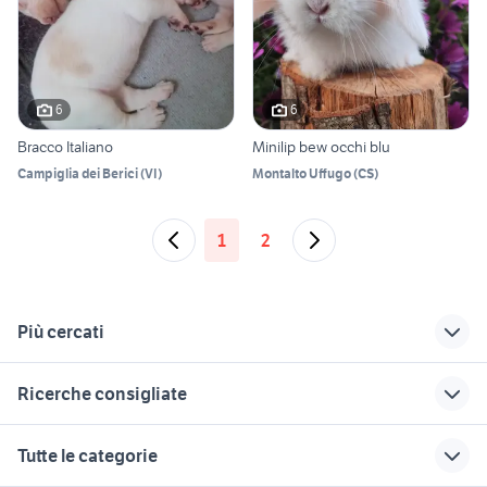
6
6
Bracco Italiano
Minilip bew occhi blu
Campiglia dei Berici
(
VI
)
Montalto Uffugo
(
CS
)
1
2
Più cercati
Correlati
Richerche simili
Suggerimenti
Ricerche consigliate
conigliera da
igloo per gatti da
cuccioli pastore
giardino
esterno
maremmano
cavia animali Torino provincia
cuccioli dogo argentino roma
Tutte le categorie
conigliera
casette per gatti da
cavalli haflinger
bulldog francese palermo
animali Laterza
esterno
vendita