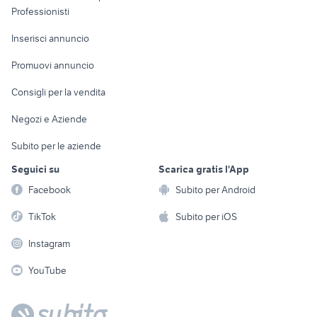
Informatica
Animali
Professionisti
Arredamento e
Console e
Accessori per
Casalinghi
Inserisci annuncio
Videogiochi
animali
Elettrodomestici
Promuovi annuncio
Audio/Video
Musica e Film
Giardino e Fai da te
Consigli per la vendita
Fotografia
Libri e Riviste
Abbigliamento e
Negozi e Aziende
Telefonia
Strumenti Musicali
Accessori
Subito per le aziende
Sports
Tutto per i bambini
Seguici su
Scarica gratis l'App
Biciclette
Facebook
Subito per Android
Collezionismo
TikTok
Subito per iOS
Instagram
YouTube