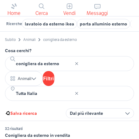
Home
Cerca
Vendi
Messaggi
lavatoio da esterno ikea
porta alluminio esterno
ike
Ricerche
Subito
Animali
conigliera da esterno
Cosa cerchi?
Filtri
Animali
Salva ricerca
Dal più rilevante
32 risultati
Conigliera da esterno in vendita