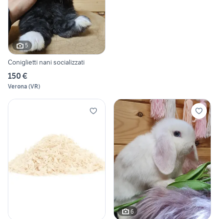
5
Coniglietti nani socializzati
150 €
Verona
(
VR
)
6