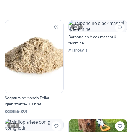
3
Barboncino black maschi &
femmine
Milano
(
MI
)
Segatura per fondo Pollai |
Igienizzante-Disinfet
Rosolina
(
RO
)
5