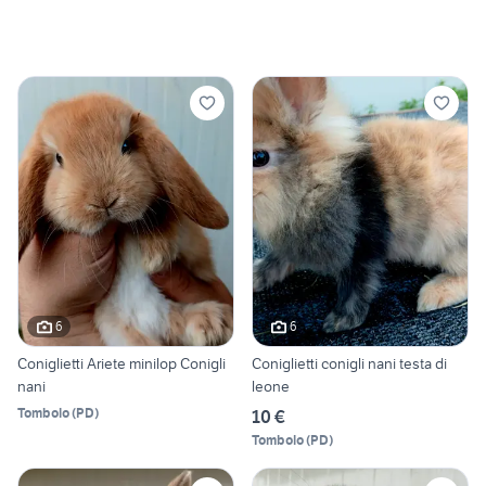
6
6
Coniglietti Ariete minilop Conigli
Coniglietti conigli nani testa di
nani
leone
Tombolo
(
PD
)
10 €
Tombolo
(
PD
)