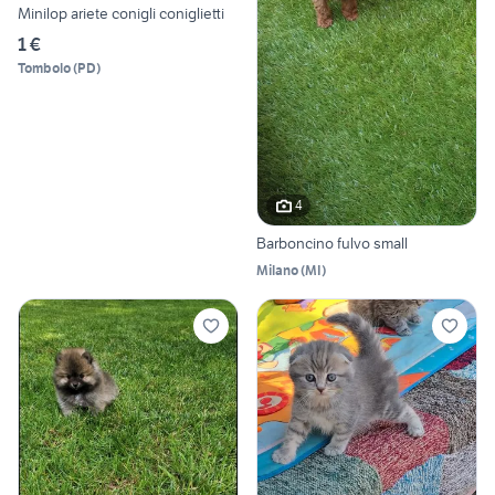
Minilop ariete conigli coniglietti
1 €
Tombolo
(
PD
)
4
Barboncino fulvo small
Milano
(
MI
)