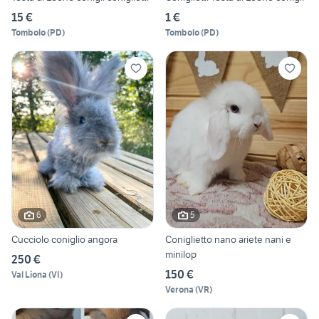
15 €
1 €
Tombolo
(
PD
)
Tombolo
(
PD
)
6
5
Cucciolo coniglio angora
Coniglietto nano ariete nani e
minilop
250 €
150 €
Val Liona
(
VI
)
Verona
(
VR
)