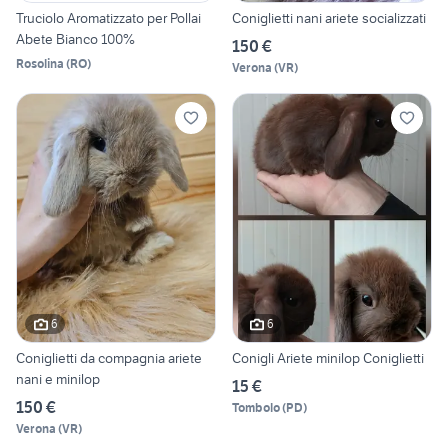
Truciolo Aromatizzato per Pollai
Coniglietti nani ariete socializzati
Abete Bianco 100%
150 €
Rosolina
(
RO
)
Verona
(
VR
)
6
6
Coniglietti da compagnia ariete
Conigli Ariete minilop Coniglietti
nani e minilop
15 €
150 €
Tombolo
(
PD
)
Verona
(
VR
)