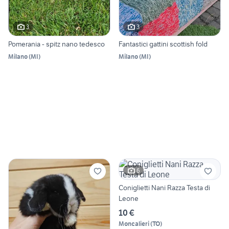
3
3
Pomerania - spitz nano tedesco
Fantastici gattini scottish fold
Milano
(
MI
)
Milano
(
MI
)
6
Coniglietti Nani Razza Testa di
Leone
10 €
Moncalieri
(
TO
)