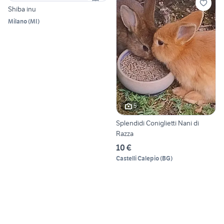
Shiba inu
Milano
(
MI
)
5
Splendidi Coniglietti Nani di
Razza
10 €
Castelli Calepio
(
BG
)