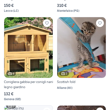
150 €
310 €
Lecco
(
LC
)
Montefalco
(
PG
)
4
3
Conigliera gabbia per conigli nani
Scottish fold
legno giardino
Milano
(
MI
)
132 €
Genova
(
GE
)
3