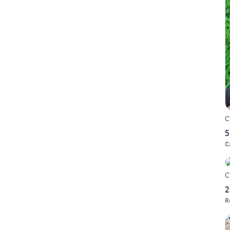
C
5
C
C
2
R