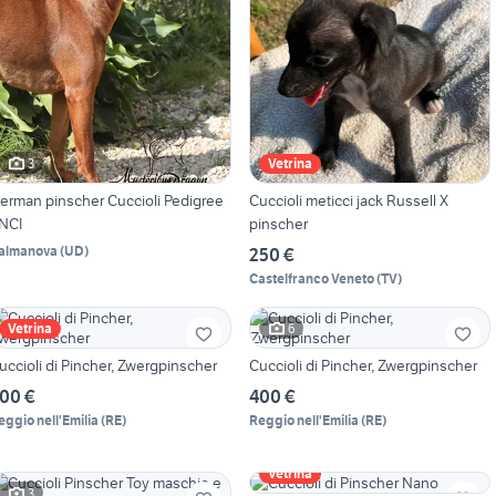
3
Vetrina
erman pinscher Cuccioli Pedigree
Cuccioli meticci jack Russell X
NCI
pinscher
almanova
(
UD
)
250 €
Castelfranco Veneto
(
TV
)
6
Vetrina
uccioli di Pincher, Zwergpinscher
Cuccioli di Pincher, Zwergpinscher
00 €
400 €
eggio nell'Emilia
(
RE
)
Reggio nell'Emilia
(
RE
)
Vetrina
3