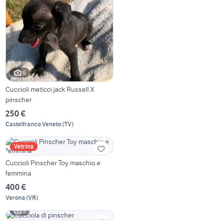
6
Cuccioli meticci jack Russell X
pinscher
250 €
Castelfranco Veneto
(
TV
)
Vetrina
Cuccioli Pinscher Toy maschio e
femmina
400 €
Verona
(
VR
)
3