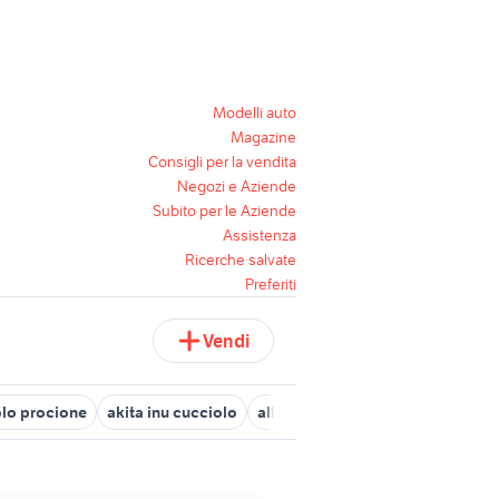
Modelli auto
Magazine
Consigli per la vendita
Negozi e Aziende
Subito per le Aziende
Assistenza
Ricerche salvate
Preferiti
Vendi
olo procione
akita inu cucciolo
allevamenti pinscher toy
cucci