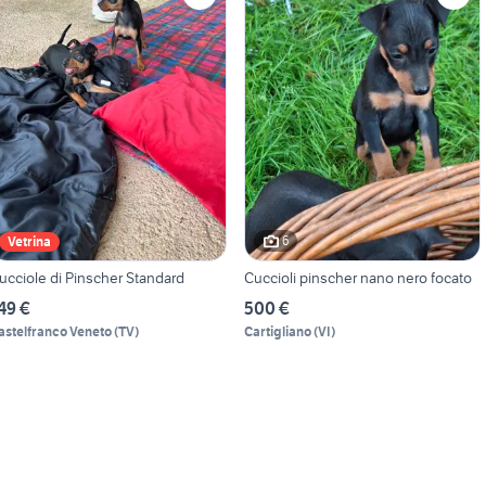
6
Vetrina
ucciole di Pinscher Standard
Cuccioli pinscher nano nero focato
49 €
500 €
astelfranco Veneto
(
TV
)
Cartigliano
(
VI
)