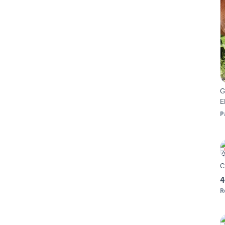
G
E
P
C
4
R