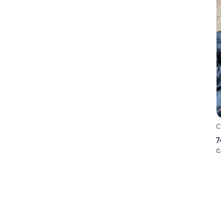
C
7
C