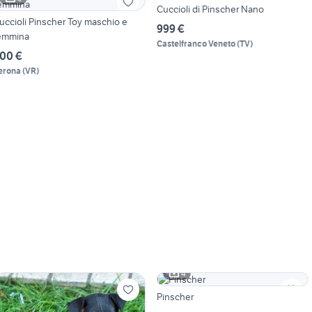
Cuccioli di Pinscher Nano
uccioli Pinscher Toy maschio e
999 €
emmina
Castelfranco Veneto
(
TV
)
00 €
erona
(
VR
)
4
Pinscher