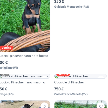
250 €
Guidonia Montecelio
(
RM
)
Vetrina
uccioli pinscher nano nero focato
00 €
artigliano
(
VI
)
3
Vetrina
ucciolo Pinscher nano maschio
Cucciole di Pinscher
50 €
750 €
ovigo
(
RO
)
Castelfranco Veneto
(
TV
)