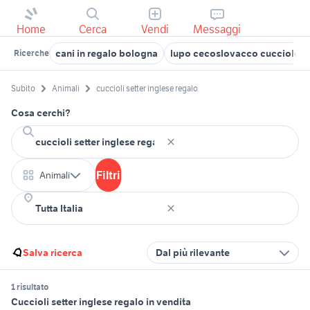
Home
Cerca
Vendi
Messaggi
cani in regalo bologna
lupo cecoslovacco cucciolo
Ricerche
Subito
Animali
cuccioli setter inglese regalo
Cosa cerchi?
Filtri
Animali
Salva ricerca
Dal più rilevante
1 risultato
Cuccioli setter inglese regalo in vendita