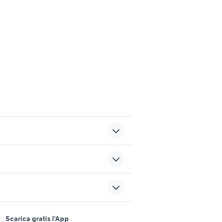
lare
akita inu cucciolo
tartarughe grandi
sports e hobby
a
Scarica gratis l'App