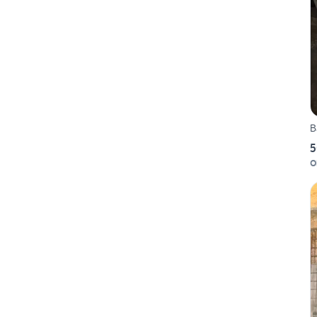
B
5
O