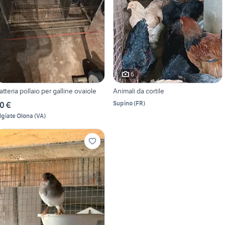
6
atteria pollaio per galline ovaiole
Animali da cortile
Supino
(
FR
)
0 €
lgiate Olona
(
VA
)