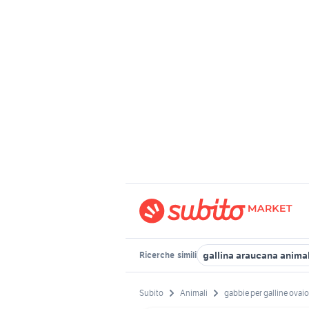
gallina araucana animal
Ricerche
simili
Subito
Animali
gabbie per galline ovaio