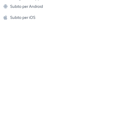
Animali
cavalli animali Agrigento
igree
Subito per Android
ento e
provincia
Accessori per animali
hi
Subito per iOS
letti per cani taglia grande
Musica e Film
omestici
Libri e Riviste
e Fai da te
Strumenti Musicali
amento e
ri
Sports
 i bambini
Biciclette
Collezionismo