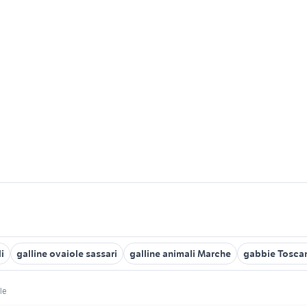
i
galline ovaiole sassari
galline animali Marche
gabbie Tosca
le