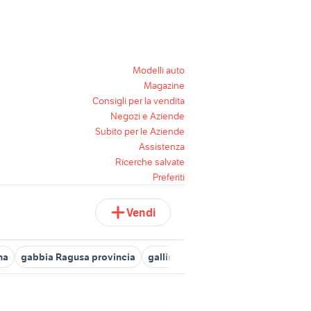
Modelli auto
Magazine
Consigli per la vendita
Negozi e Aziende
Subito per le Aziende
Assistenza
Ricerche salvate
Preferiti
Vendi
na
gabbia Ragusa provincia
galline marans vendita
galline an