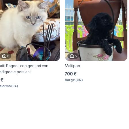
6
5
atti Ragdoll con genitori con
Maltipoo
edigree e persiani
700 €
 €
Barge
(
CN
)
alermo
(
PA
)