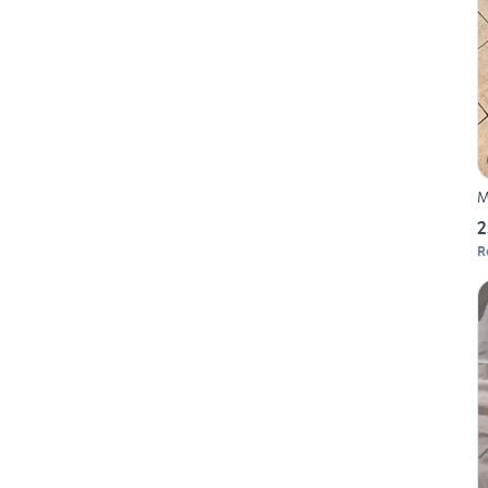
M
2
R