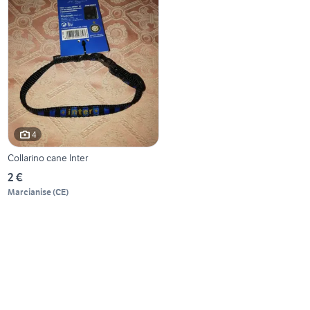
4
Collarino cane Inter
2 €
Marcianise
(
CE
)