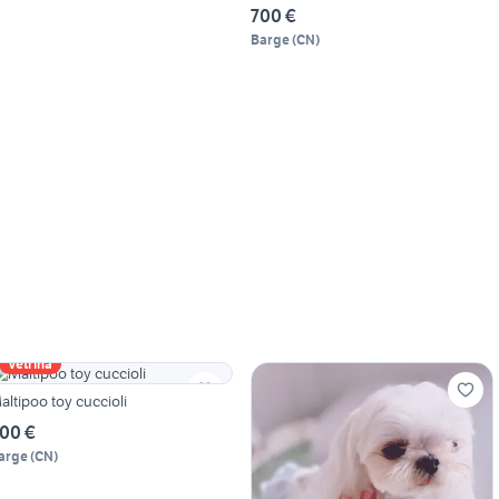
700 €
Barge
(
CN
)
Vetrina
altipoo toy cuccioli
00 €
arge
(
CN
)