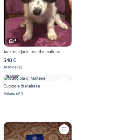
6
Jacktese jack russel e maltese
540 €
Jesolo
(
VE
)
4
Cucciola di Maltese
Milano
(
MI
)