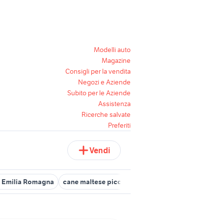
Modelli auto
Magazine
Consigli per la vendita
Negozi e Aziende
Subito per le Aziende
Assistenza
Ricerche salvate
Preferiti
Vendi
i Emilia Romagna
cane maltese piccolo
maltese bologna
cucc