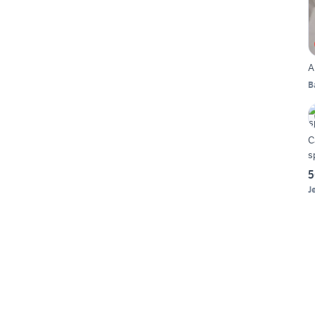
A
B
C
s
5
J