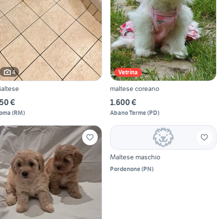
4
Vetrina
altese
maltese coreano
50 €
1.600 €
oma
(
RM
)
Abano Terme
(
PD
)
Maltese maschio
Pordenone
(
PN
)