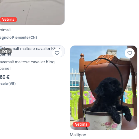
Vetrina
nimali
agnolo Piemonte
(
CN
)
6
avamalt maltese cavalier King
paniel
60 €
esolo
(
VE
)
Vetrina
Maltipoo