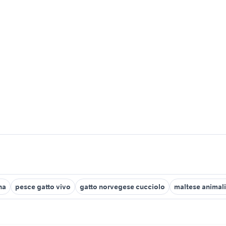
na
pesce gatto vivo
gatto norvegese cucciolo
maltese animal