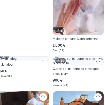
3
Maltese coreana 3 anni femmina
1.000 €
Bari
(
BA
)
6
30
alchidog
Cuccioli di barboncino e maltipoo
60 €
piccolissimi
esolo
(
VE
)
900 €
Verona
(
VR
)