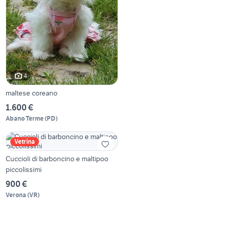
4
maltese coreano
1.600 €
Abano Terme
(
PD
)
Vetrina
Cuccioli di barboncino e maltipoo
piccolissimi
900 €
Verona
(
VR
)