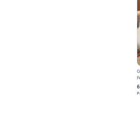
G
P
6
P