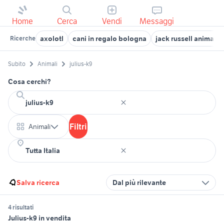
Home
Cerca
Vendi
Messaggi
axolotl
cani in regalo bologna
jack russell animali
Ricerche
Subito
Animali
julius-k9
Cosa cerchi?
Filtri
Animali
Salva ricerca
Dal più rilevante
4 risultati
Julius-k9 in vendita