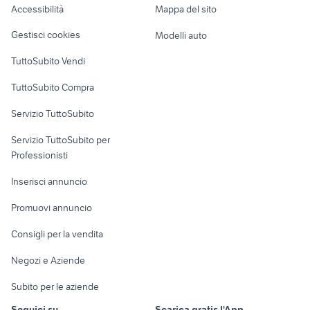
Accessibilità
Mappa del sito
Loft, mansarde e
Veicoli commerciali
altro
Gestisci cookies
Modelli auto
Case vacanza
TuttoSubito Vendi
Uffici e Locali
TuttoSubito Compra
commerciali
Servizio TuttoSubito
elettronica
per la casa e la
sports e hobby
Servizio TuttoSubito per
persona
Informatica
Animali
Professionisti
Arredamento e
Console e
Accessori per
Casalinghi
Inserisci annuncio
Videogiochi
animali
Elettrodomestici
Promuovi annuncio
Audio/Video
Musica e Film
Giardino e Fai da te
Consigli per la vendita
Fotografia
Libri e Riviste
Abbigliamento e
Negozi e Aziende
Telefonia
Strumenti Musicali
Accessori
Subito per le aziende
Sports
Tutto per i bambini
Seguici su
Scarica gratis l'App