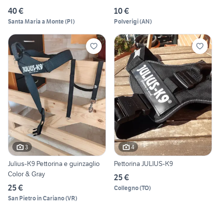
40 €
10 €
Santa Maria a Monte
(
PI
)
Polverigi
(
AN
)
3
4
Julius-K9 Pettorina e guinzaglio
Pettorina JULIUS-K9
Color & Gray
25 €
25 €
Collegno
(
TO
)
San Pietro in Cariano
(
VR
)