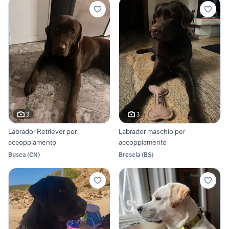
3
3
Labrador Retriever per
Labrador maschio per
accoppiamento
accoppiamento
Busca
(
CN
)
Brescia
(
BS
)