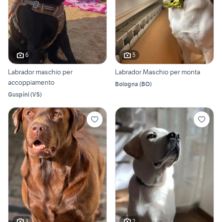
6
5
Labrador maschio per
Labrador Maschio per monta
accoppiamento
Bologna
(
BO
)
Guspini
(
VS
)
3
2