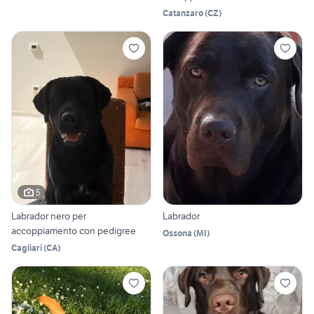
Catanzaro
(
CZ
)
5
Labrador nero per
Labrador
accoppiamento con pedigree
Ossona
(
MI
)
Cagliari
(
CA
)