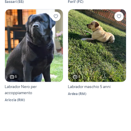
Sassari
(
SS
)
Forli'
(
FC
)
6
4
Labrador Nero per
Labrador maschio 5 anni
accoppiamento
Ardea
(
RM
)
Ariccia
(
RM
)