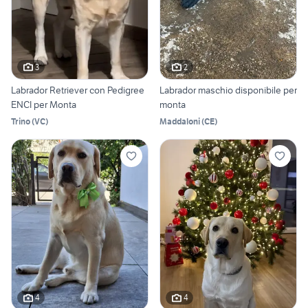
3
2
Labrador Retriever con Pedigree
Labrador maschio disponibile per
ENCI per Monta
monta
Trino
(
VC
)
Maddaloni
(
CE
)
4
4