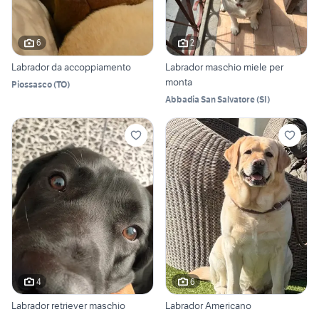
6
2
Labrador da accoppiamento
Labrador maschio miele per
monta
Piossasco
(
TO
)
Abbadia San Salvatore
(
SI
)
4
6
Labrador retriever maschio
Labrador Americano