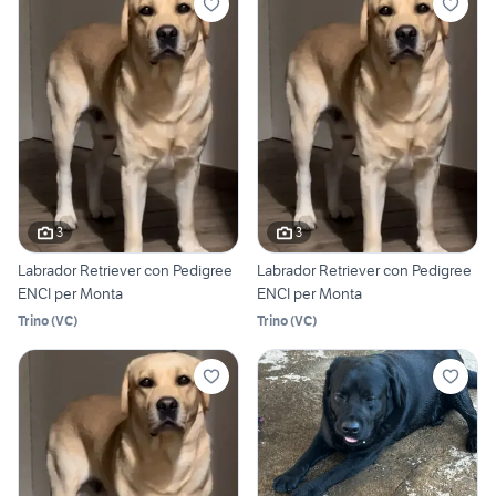
3
3
Labrador Retriever con Pedigree
Labrador Retriever con Pedigree
ENCI per Monta
ENCI per Monta
Trino
(
VC
)
Trino
(
VC
)