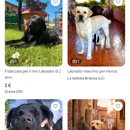
6
5
Fidanzata per il mio Labrador di 2
Labrador maschio per monta
anni
La Valletta Brianza
(
LC
)
2 €
Crema
(
CR
)