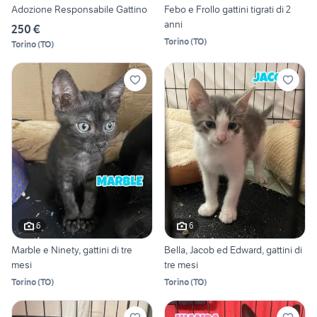
Adozione Responsabile Gattino
Febo e Frollo gattini tigrati di 2
anni
250 €
Torino
(
TO
)
Torino
(
TO
)
6
6
Marble e Ninety, gattini di tre
Bella, Jacob ed Edward, gattini di
mesi
tre mesi
Torino
(
TO
)
Torino
(
TO
)