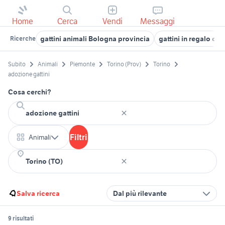
Home
Cerca
Vendi
Messaggi
gattini animali Bologna provincia
gattini in regalo cagl
Ricerche
Subito
Animali
Piemonte
Torino (Prov)
Torino
adozione gattini
Cosa cerchi?
Filtri
Animali
Salva ricerca
Dal più rilevante
9 risultati