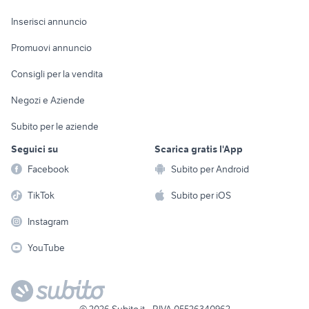
Arredamento e
Console e
Accessori per
Casalinghi
Inserisci annuncio
Videogiochi
animali
Elettrodomestici
Promuovi annuncio
Audio/Video
Musica e Film
Giardino e Fai da te
Consigli per la vendita
Fotografia
Libri e Riviste
Abbigliamento e
Negozi e Aziende
Telefonia
Strumenti Musicali
Accessori
Subito per le aziende
Sports
Tutto per i bambini
Seguici su
Scarica gratis l'App
Biciclette
Facebook
Subito per Android
Collezionismo
TikTok
Subito per iOS
Instagram
YouTube