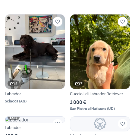
5
7
Labrador
Cuccioli di Labrador Retriever
Sciacca
(
AG
)
1.000 €
San Pietro al Natisone
(
UD
)
2
Labrador