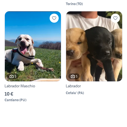
Torino
(
TO
)
5
5
Labrador Maschio
Labrador
Cefalu'
(
PA
)
10 €
Cantiano
(
PU
)