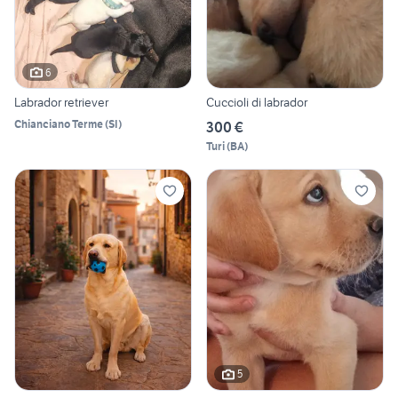
6
Labrador retriever
Cuccioli di labrador
Chianciano Terme
(
SI
)
300 €
Turi
(
BA
)
5