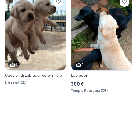
6
3
Cuccioli di Labrador color miele
Labrador
Niscemi
(
CL
)
300 €
Tempio Pausania
(
OT
)