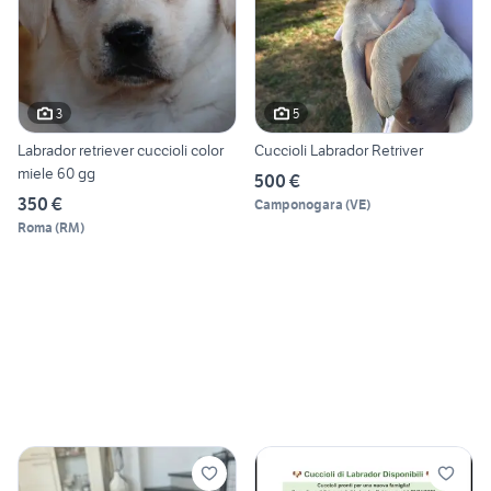
3
5
Labrador retriever cuccioli color
Cuccioli Labrador Retriver
miele 60 gg
500 €
350 €
Camponogara
(
VE
)
Roma
(
RM
)