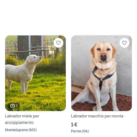
3
Labrador miele per
Labrador maschio per monta
accoppiamento
1 €
Montelupone
(
MC
)
Ferno
(
VA
)