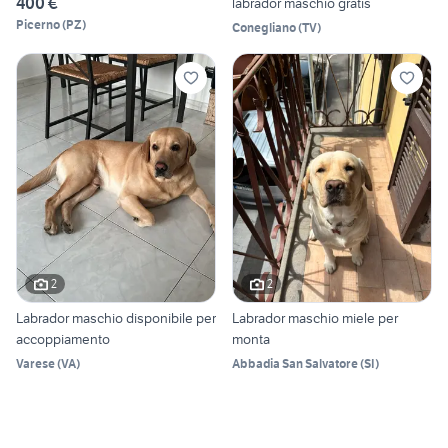
400 €
labrador maschio gratis
Picerno
(
PZ
)
Conegliano
(
TV
)
2
2
Labrador maschio disponibile per
Labrador maschio miele per
accoppiamento
monta
Varese
(
VA
)
Abbadia San Salvatore
(
SI
)