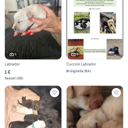
6
4
Labrador
Cuccioli Labrador
Brisighella
(
RA
)
1 €
Sassari
(
SS
)