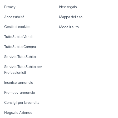
Nautica
lavoro
cocker
maltese animali Emilia Romagna
Privacy
Idee regalo
Garage e box
cane da tartufo
cardellini in vendita roma
Caravan e Camper
Accessibilità
Mappa del sito
Loft, mansarde e
Veicoli commerciali
altro
Gestisci cookies
Modelli auto
Case vacanza
TuttoSubito Vendi
Uffici e Locali
TuttoSubito Compra
commerciali
Servizio TuttoSubito
elettronica
per la casa e la
sports e hobby
Servizio TuttoSubito per
persona
Informatica
Animali
Professionisti
Arredamento e
Console e
Accessori per
Casalinghi
Inserisci annuncio
Videogiochi
animali
Elettrodomestici
Promuovi annuncio
Audio/Video
Musica e Film
Giardino e Fai da te
Consigli per la vendita
Fotografia
Libri e Riviste
Abbigliamento e
Negozi e Aziende
Telefonia
Strumenti Musicali
Accessori