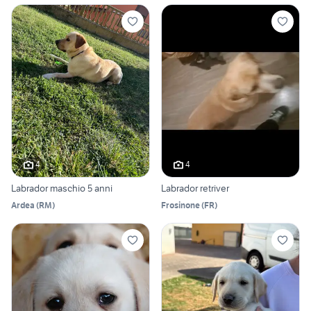
4
4
Labrador maschio 5 anni
Labrador retriver
Ardea
(
RM
)
Frosinone
(
FR
)