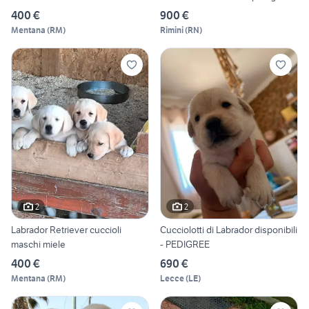
400 €
900 €
Mentana
(
RM
)
Rimini
(
RN
)
2
2
Labrador Retriever cuccioli
Cucciolotti di Labrador disponibili
maschi miele
- PEDIGREE
400 €
690 €
Mentana
(
RM
)
Lecce
(
LE
)