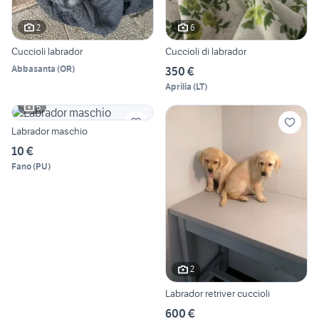
2
6
Cuccioli labrador
Cuccioli di labrador
Abbasanta
(
OR
)
350 €
Aprilia
(
LT
)
5
Labrador maschio
10 €
Fano
(
PU
)
2
Labrador retriver cuccioli
600 €