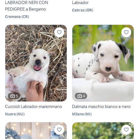
LABRADOR NERI CON
Labrador
PEDIGREE a Bergamo
Cabras
(
OR
)
Cremona
(
CR
)
5
4
Cuccioli Labrador-maremmano
Dalmata maschio bianco e nero
Nuoro
(
NU
)
Milano
(
MI
)