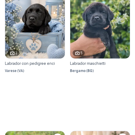
2
5
Labrador con pedigree enci
Labrador maschietti
Varese
(
VA
)
Bergamo
(
BG
)