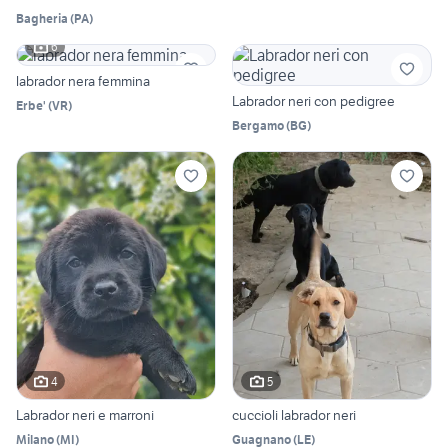
Bagheria
(
PA
)
6
labrador nera femmina
Labrador neri con pedigree
Erbe'
(
VR
)
Bergamo
(
BG
)
4
5
Labrador neri e marroni
cuccioli labrador neri
Milano
(
MI
)
Guagnano
(
LE
)