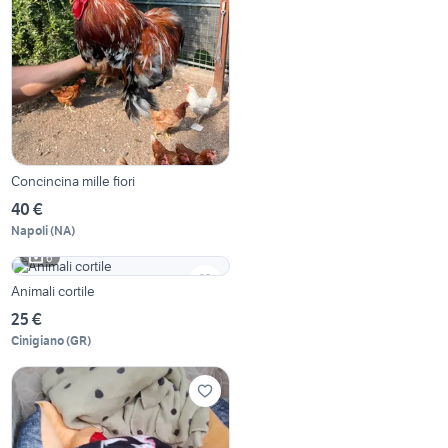
Concincina mille fiori
40 €
Napoli
(
NA
)
6
Animali cortile
25 €
Cinigiano
(
GR
)