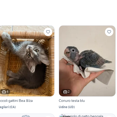
4
2
iccoli gattini Bea &Iza
Conuro testa blu
agliari
(
CA
)
Udine
(
UD
)