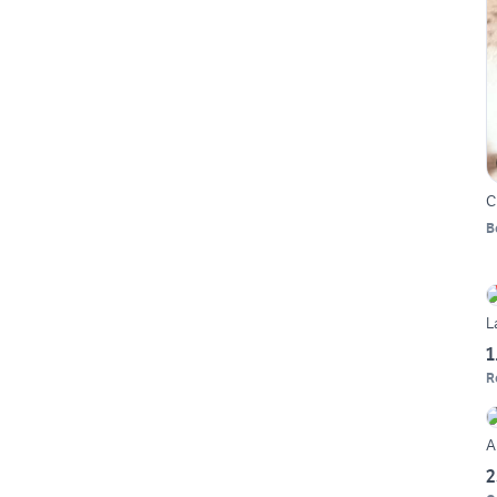
C
B
L
1
R
A
2