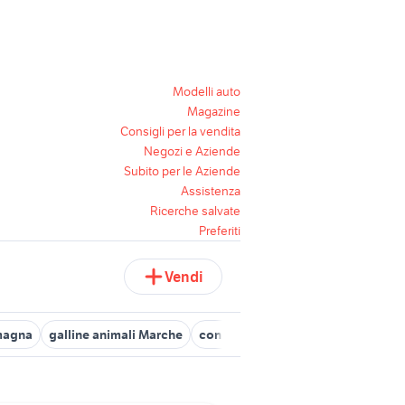
Modelli auto
Magazine
Consigli per la vendita
Negozi e Aziende
Subito per le Aziende
Assistenza
Ricerche salvate
Preferiti
Vendi
omagna
galline animali Marche
coniglio animali Abruzzo
animal