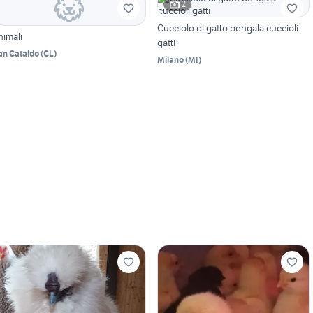
2
Cucciolo di gatto bengala cuccioli
nimali
gatti
an Cataldo
(
CL
)
Milano
(
MI
)