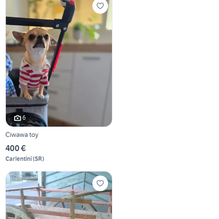
6
Ciwawa toy
400 €
Carlentini
(
SR
)