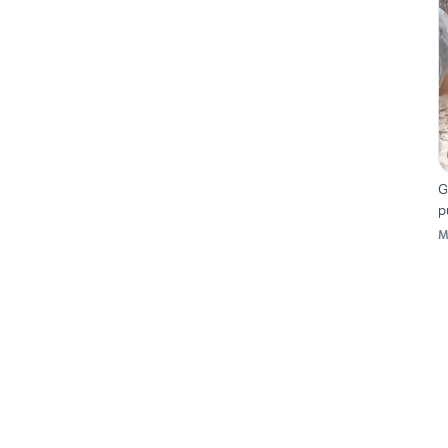
G
p
M