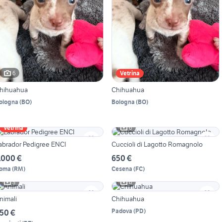
6
Vetrina
hihuahua
Chihuahua
ologna
(
BO
)
Bologna
(
BO
)
6
Vetrina
abrador Pedigree ENCI
Cuccioli di Lagotto Romagnolo
.000 €
650 €
oma
(
RM
)
Cesena
(
FC
)
3
6
nimali
Chihuahua
Padova
(
PD
)
50 €