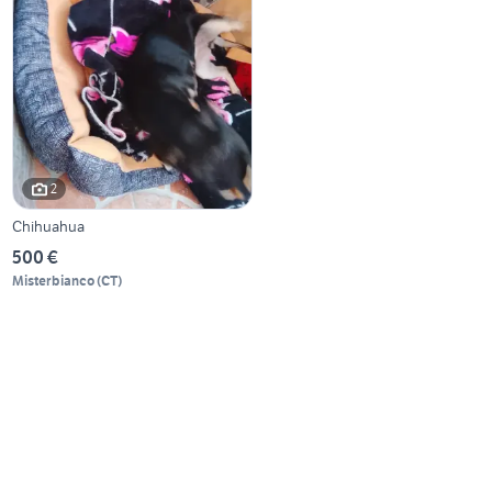
2
Chihuahua
500 €
Misterbianco
(
CT
)