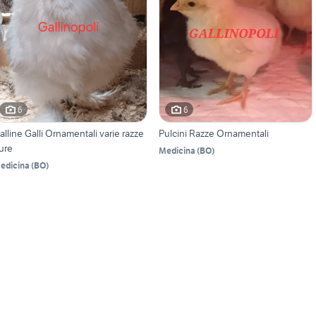
6
6
alline Galli Ornamentali varie razze
Pulcini Razze Ornamentali
ure
Medicina
(
BO
)
edicina
(
BO
)