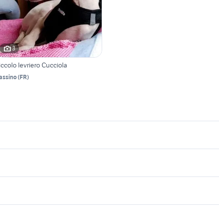
3
iccolo levriero Cucciola
assino
(
FR
)
icherche simili
Suggerimenti
evriero cucciolo
levriero whippet animali
cuccioli bassotto animali
exotic shorthair
ane levriero
cocker
uccioli yorkshire toy in regalo
jack russell animali
inesi
snow lynx
allevamento calopsi
eagle in regalo
ragdoll milano
lavoro e servizi
elettronica
per la casa e la