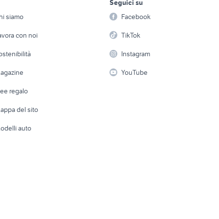
cane da caccia animali
iscina in regalo
barboncino toy nero
Seguici su
person
ri
incrocio animali Ca
Offerte di lavoro
Informatica
Campania
usky in regalo
caridina
hi siamo
Facebook
Arredam
cuccioli animali Lec
ecore in regalo
etto
Servizi
Console e Videogiochi
imali
cuscino ferplast
Casaling
avora con noi
TikTok
provincia
 a schiera
Candidati in cerca di
Audio/Video
Elettrod
ostenibilità
Instagram
lavoro
i
Fotografia
Giardino 
agazine
YouTube
Attrezzature di lavoro
Telefonia
Abbigli
dee regalo
Accesso
e altro
appa del sito
Tutto per
odelli auto