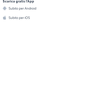
animali San Giorgio di
a
Scarica gratis l'App
mpania
Animali
Nogaro
Subito per Android
ento e
co
Accessori per animali
sciacca animali Sicilia
hi
Subito per iOS
Musica e Film
omestici
Libri e Riviste
e Fai da te
Strumenti Musicali
amento e
ri
Sports
 i bambini
Biciclette
Collezionismo