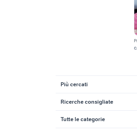
P
C
Più cercati
Correlati
R
Ricerche consigliate
regalo playstation
l
pastore animali Sardegna
ermellino
regalo animali Sassari provincia
c
Tutte le categorie
regalo mobili nettuno
bassotto arlecchino
c
quaglie c
allevamento
regalo a brescia e provincia
b
motori
immobili