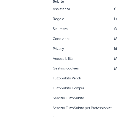
regalo animali Termini
regalo arredamento Sassari provincia
p
Subito
animali Ze
Auto
Appartamenti
Imerese
piccolo levriero italiano adozione
h
Assistenza
C
levriero italiano cucciolo animali
p
Accessori Auto
Camere/Posti l
pesci per acquario 60 litri
cotone an
Regole
L
Moto e Scooter
Ville singole e
Sicurezza
S
Accessori Moto
Terreni e rustic
Condizioni
M
Nautica
Garage e box
Privacy
I
Caravan e Camper
Loft, mansarde 
Accessibilità
M
Veicoli commerciali
Case vacanza
Gestisci cookies
M
Uffici e Locali
TuttoSubito Vendi
commerciali
TuttoSubito Compra
Servizio TuttoSubito
Servizio TuttoSubito per Professionisti