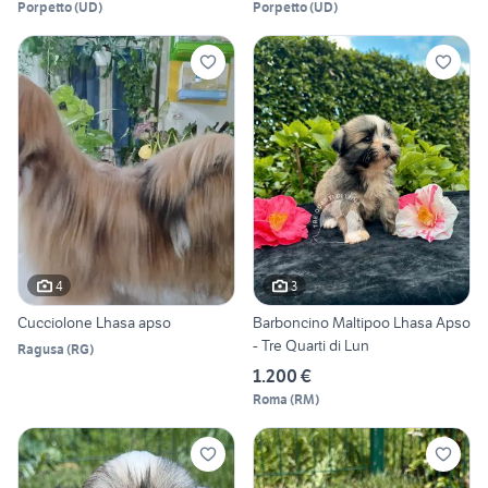
Porpetto
(
UD
)
Porpetto
(
UD
)
4
3
Cucciolone Lhasa apso
Barboncino Maltipoo Lhasa Apso
- Tre Quarti di Lun
Ragusa
(
RG
)
1.200 €
Roma
(
RM
)