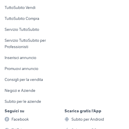
Case vacanza
TuttoSubito Vendi
Uffici e Locali
TuttoSubito Compra
commerciali
Servizio TuttoSubito
elettronica
per la casa e la
sports e hobby
Servizio TuttoSubito per
persona
Informatica
Animali
Professionisti
Arredamento e
Console e
Accessori per
Casalinghi
Inserisci annuncio
Videogiochi
animali
Elettrodomestici
Promuovi annuncio
Audio/Video
Musica e Film
Giardino e Fai da te
Consigli per la vendita
Fotografia
Libri e Riviste
Abbigliamento e
Negozi e Aziende
Telefonia
Strumenti Musicali
Accessori
Subito per le aziende
Sports
Tutto per i bambini
Seguici su
Scarica gratis l'App
Biciclette
Facebook
Subito per Android
Collezionismo