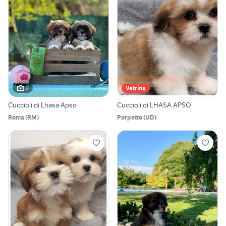
2
Vetrina
Cuccioli di Lhasa Apso
Cuccioli di LHASA APSO
Roma
(
RM
)
Porpetto
(
UD
)