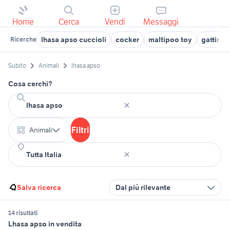
Home
Cerca
Vendi
Messaggi
lhasa apso cuccioli
cocker
maltipoo toy
gattini 
Ricerche
Subito
Animali
lhasa apso
Cosa cerchi?
Filtri
Animali
Salva ricerca
Dal più rilevante
14 risultati
Lhasa apso in vendita