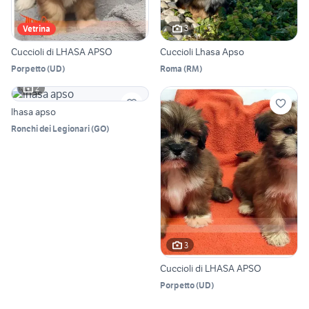
3
Vetrina
Cuccioli di LHASA APSO
Cuccioli Lhasa Apso
Porpetto
(
UD
)
Roma
(
RM
)
2
lhasa apso
Ronchi dei Legionari
(
GO
)
3
Cuccioli di LHASA APSO
Porpetto
(
UD
)