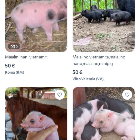
5
Maialini nani vietnamiti
Maialino vietnamita,maialino
nano,maialino,minipig
50 €
50 €
Roma
(
RM
)
Vibo Valentia
(
VV
)