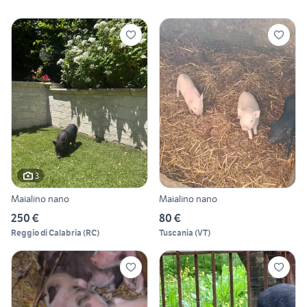
3
Maialino nano
Maialino nano
250 €
80 €
Reggio di Calabria
(
RC
)
Tuscania
(
VT
)