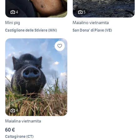
4
5
Mini pig
Maialino vietnamita
Castiglione delle Stiviere
(
MN
)
San Dona' di Piave
(
VE
)
4
Maialina vietnamita
60 €
Caltagirone
(
CT
)