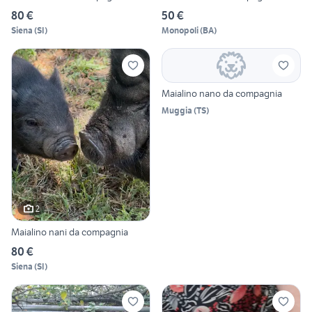
80 €
50 €
Siena
(
SI
)
Monopoli
(
BA
)
Maialino nano da compagnia
Muggia
(
TS
)
2
Maialino nani da compagnia
80 €
Siena
(
SI
)