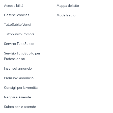
Caravan e Camper
Accessibilità
Mappa del sito
Loft, mansarde e
Veicoli commerciali
altro
Gestisci cookies
Modelli auto
Case vacanza
TuttoSubito Vendi
Uffici e Locali
TuttoSubito Compra
commerciali
Servizio TuttoSubito
elettronica
per la casa e la
sports e hobby
Servizio TuttoSubito per
persona
Informatica
Animali
Professionisti
Arredamento e
Console e
Accessori per
Casalinghi
Inserisci annuncio
Videogiochi
animali
Elettrodomestici
Promuovi annuncio
Audio/Video
Musica e Film
Giardino e Fai da te
Consigli per la vendita
Fotografia
Libri e Riviste
Abbigliamento e
Negozi e Aziende
Telefonia
Strumenti Musicali
Accessori
Subito per le aziende
Sports
Tutto per i bambini