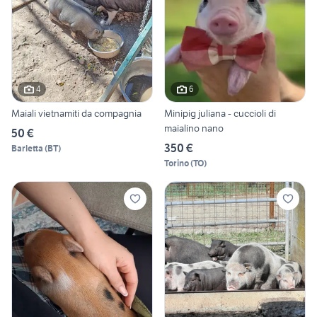
4
6
Maiali vietnamiti da compagnia
Minipig juliana - cuccioli di
maialino nano
50 €
350 €
Barletta
(
BT
)
Torino
(
TO
)