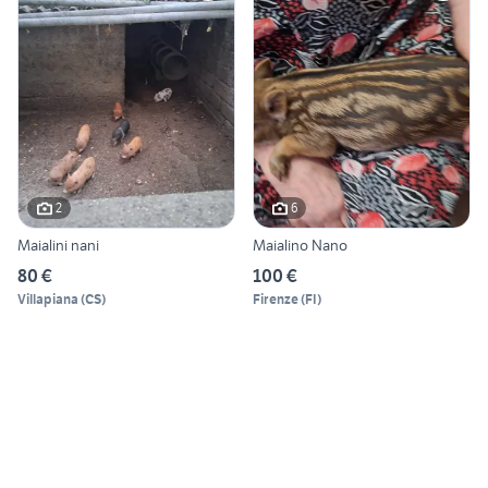
2
6
Maialini nani
Maialino Nano
80 €
100 €
Villapiana
(
CS
)
Firenze
(
FI
)