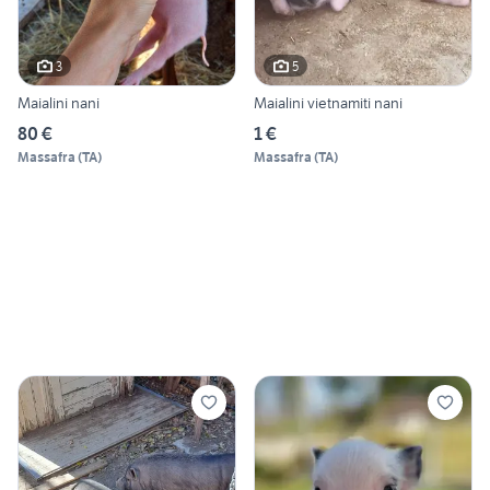
3
5
Maialini nani
Maialini vietnamiti nani
80 €
1 €
Massafra
(
TA
)
Massafra
(
TA
)