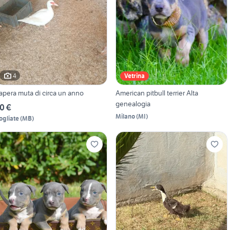
4
Vetrina
apera muta di circa un anno
American pitbull terrier Alta
genealogia
0 €
Milano
(
MI
)
ogliate
(
MB
)