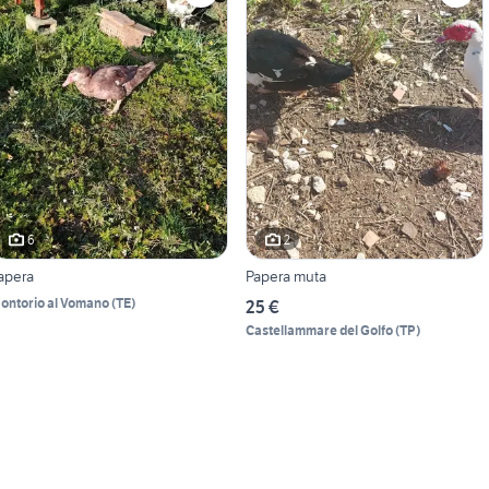
6
2
apera
Papera muta
ontorio al Vomano
(
TE
)
25 €
Castellammare del Golfo
(
TP
)