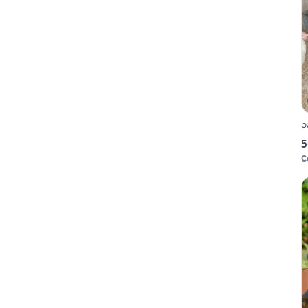
p
5
C