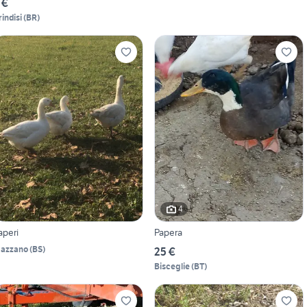
 €
rindisi
(
BR
)
4
aperi
Papera
azzano
(
BS
)
25 €
Bisceglie
(
BT
)