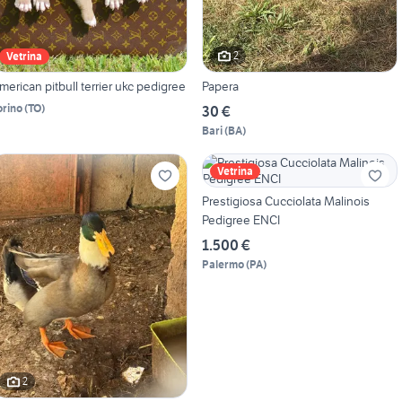
2
Vetrina
merican pitbull terrier ukc pedigree
Papera
orino
(
TO
)
30 €
Bari
(
BA
)
Vetrina
Prestigiosa Cucciolata Malinois
Pedigree ENCI
1.500 €
Palermo
(
PA
)
2