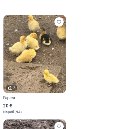
2
Papera
20 €
Napoli
(
NA
)