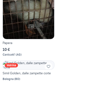
Papera
10 €
Canicatti'
(
AG
)
Vetrina
Simil Golden, dalle zampette corte
Bologna
(
BO
)