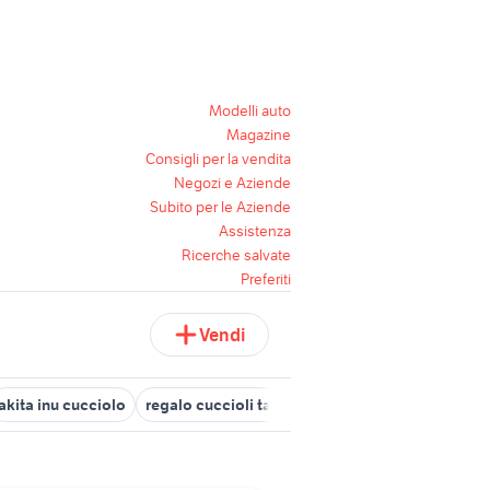
Modelli auto
Magazine
Consigli per la vendita
Negozi e Aziende
Subito per le Aziende
Assistenza
Ricerche salvate
Preferiti
Vendi
akita inu cucciolo
regalo cuccioli taranto
cani da caccia in vend