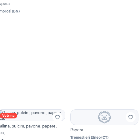
apera
morosi
(
BN
)
Vetrina
allina, pulcini, pavone, papere,
Papera
ca,
Tremestieri Etneo
(
CT
)