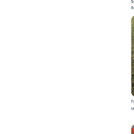
5
B
P
M