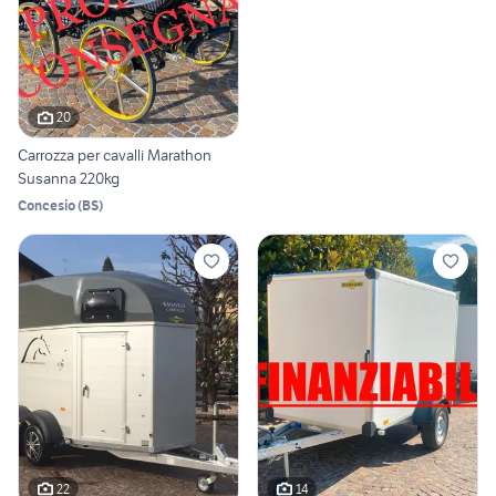
20
Carrozza per cavalli Marathon
Susanna 220kg
Concesio
(
BS
)
22
14