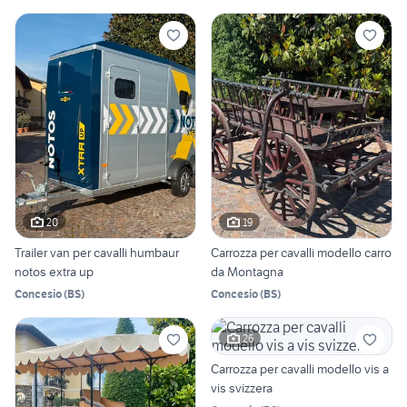
20
19
Trailer van per cavalli humbaur
Carrozza per cavalli modello carro
notos extra up
da Montagna
Concesio
(
BS
)
Concesio
(
BS
)
26
Carrozza per cavalli modello vis a
vis svizzera