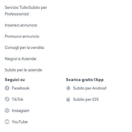
elettronica
per la casa e la
sports e hobby
Servizio TuttoSubito per
persona
Informatica
Animali
Professionisti
Arredamento e
Console e
Accessori per
Casalinghi
Inserisci annuncio
Videogiochi
animali
Elettrodomestici
Promuovi annuncio
Audio/Video
Musica e Film
Giardino e Fai da te
Consigli per la vendita
Fotografia
Libri e Riviste
Abbigliamento e
Negozi e Aziende
Telefonia
Strumenti Musicali
Accessori
Subito per le aziende
Sports
Tutto per i bambini
Seguici su
Scarica gratis l'App
Biciclette
Facebook
Subito per Android
Collezionismo
TikTok
Subito per iOS
Instagram
YouTube