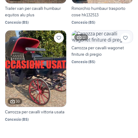
Trailer van per cavalli humbaur
Rimorchio humbaur trasporto
equitos alu plus
cose hk132513
Concesio
(
BS
)
Concesio
(
BS
)
12
Carrozza per cavalli wagonet
finiture di pregio
Concesio
(
BS
)
30
Carrozza per cavalli vittoria usata
Concesio
(
BS
)