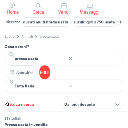
Home
Cerca
Vendi
Messaggi
ducati multistrada usata
suzuki gsx s 750 usata
bici
Ricerche
Subito
Animali
pressa usata
Cosa cerchi?
Filtri
Animali
Salva ricerca
Dal più rilevante
86 risultati
Pressa usata in vendita