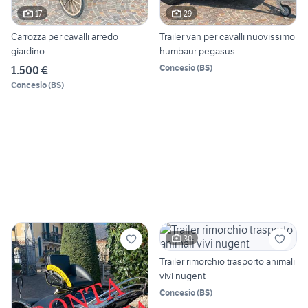
17
29
Carrozza per cavalli arredo
Trailer van per cavalli nuovissimo
giardino
humbaur pegasus
Concesio
(
BS
)
1.500 €
Concesio
(
BS
)
30
Trailer rimorchio trasporto animali
vivi nugent
Concesio
(
BS
)