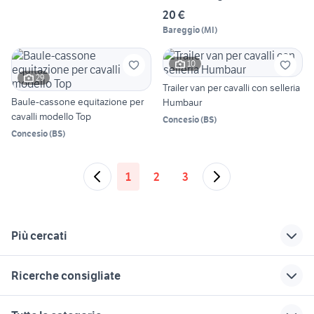
20 €
Bareggio
(
MI
)
10
29
Trailer van per cavalli con selleria
Baule-cassone equitazione per
Humbaur
cavalli modello Top
Concesio
(
BS
)
Concesio
(
BS
)
1
2
3
Più cercati
Correlati
Richerche simili
Suggerimenti
Ricerche consigliate
stufa pellet usata
pressa animali
scaletta per cani
200 euro
Sardegna
usata
cocker
cani in regalo bologna