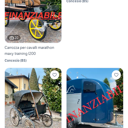
Concesio
(
BS
)
20
Carrozza per cavalli marathon
maxy training l200
Concesio
(
BS
)