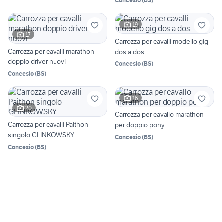
Concesio
(
BS
)
19
17
Carrozza per cavalli modello gig
Carrozza per cavalli marathon
dos a dos
doppio driver nuovi
Concesio
(
BS
)
Concesio
(
BS
)
16
20
Carrozza per cavallo marathon
Carrozza per cavalli Paithon
per doppio pony
singolo GLINKOWSKY
Concesio
(
BS
)
Concesio
(
BS
)