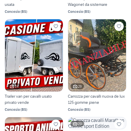
usata
Wagonet da sistemare
Concesio
(
BS
)
Concesio
(
BS
)
24
29
Trailer van per cavalli usato
Carrozza per cavalli nuova de lux
privato vende
125 gomme piene
Concesio
(
BS
)
Concesio
(
BS
)
20