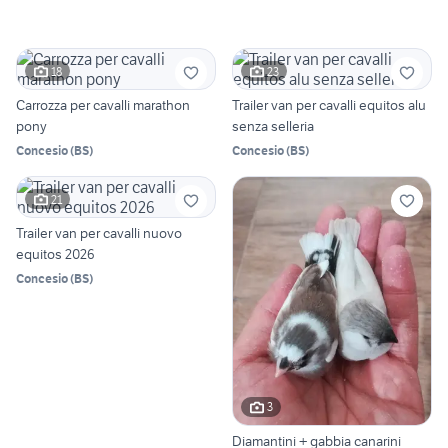
18
23
Carrozza per cavalli marathon
Trailer van per cavalli equitos alu
pony
senza selleria
Concesio
(
BS
)
Concesio
(
BS
)
21
Trailer van per cavalli nuovo
equitos 2026
Concesio
(
BS
)
3
Diamantini + gabbia canarini