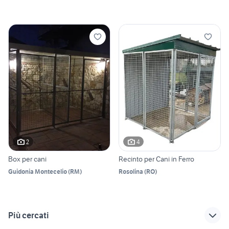
2
4
Box per cani
Recinto per Cani in Ferro
Guidonia Montecelio
(
RM
)
Rosolina
(
RO
)
Più cercati