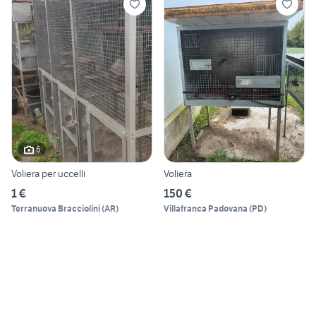
6
Voliera per uccelli
Voliera
1 €
150 €
Terranuova Bracciolini
(
AR
)
Villafranca Padovana
(
PD
)