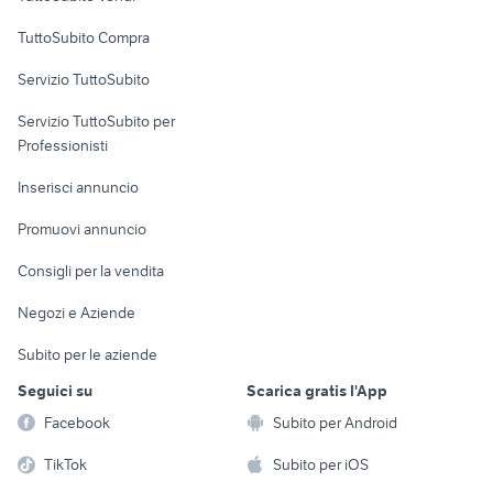
Uffici e Locali
TuttoSubito Compra
commerciali
Servizio TuttoSubito
elettronica
per la casa e la
sports e hobby
Servizio TuttoSubito per
persona
Informatica
Animali
Professionisti
Arredamento e
Console e
Accessori per
Casalinghi
Inserisci annuncio
Videogiochi
animali
Elettrodomestici
Promuovi annuncio
Audio/Video
Musica e Film
Giardino e Fai da te
Consigli per la vendita
Fotografia
Libri e Riviste
Abbigliamento e
Negozi e Aziende
Telefonia
Strumenti Musicali
Accessori
Subito per le aziende
Sports
Tutto per i bambini
Seguici su
Scarica gratis l'App
Biciclette
Facebook
Subito per Android
Collezionismo
TikTok
Subito per iOS