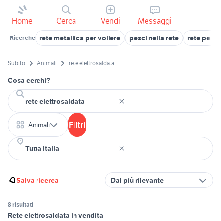
Home
Cerca
Vendi
Messaggi
rete metallica per voliere
pesci nella rete
rete per v
Ricerche
Subito
Animali
rete elettrosaldata
Cosa cerchi?
Filtri
Animali
Salva ricerca
Dal più rilevante
8 risultati
Rete elettrosaldata in vendita