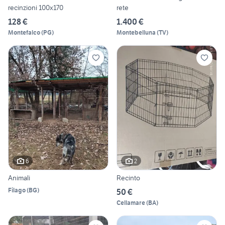
recinzioni 100x170
rete
128 €
1.400 €
Montefalco
(
PG
)
Montebelluna
(
TV
)
6
2
Animali
Recinto
Filago
(
BG
)
50 €
Cellamare
(
BA
)