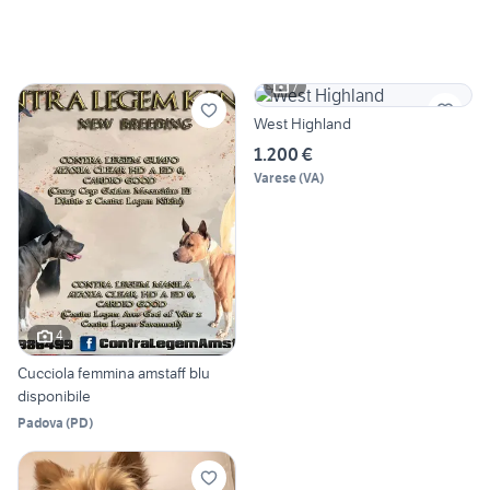
7
West Highland
1.200 €
Varese
(
VA
)
4
Cucciola femmina amstaff blu
disponibile
Padova
(
PD
)