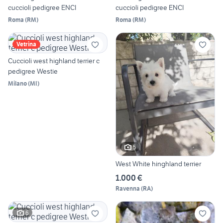
cuccioli pedigree ENCI
cuccioli pedigree ENCI
Roma
(
RM
)
Roma
(
RM
)
Vetrina
Cuccioli west highland terrier c
pedigree Westie
Milano
(
MI
)
5
West White hinghland terrier
1.000 €
Ravenna
(
RA
)
6