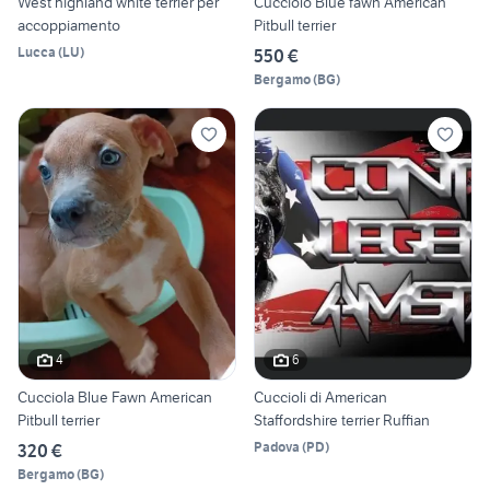
West highland white terrier per
Cucciolo Blue fawn American
accoppiamento
Pitbull terrier
Lucca
(
LU
)
550 €
Bergamo
(
BG
)
4
6
Cucciola Blue Fawn American
Cuccioli di American
Pitbull terrier
Staffordshire terrier Ruffian
Padova
(
PD
)
320 €
Bergamo
(
BG
)