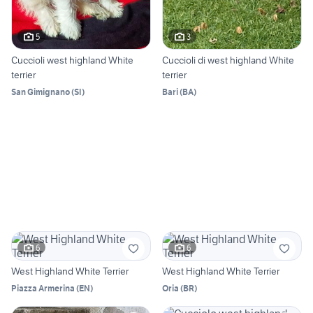
5
3
Cuccioli west highland White
Cuccioli di west highland White
terrier
terrier
San Gimignano
(
SI
)
Bari
(
BA
)
6
6
West Highland White Terrier
West Highland White Terrier
Piazza Armerina
(
EN
)
Oria
(
BR
)