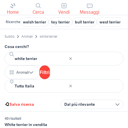
Home
Cerca
Vendi
Messaggi
welsh terrier
toy terrier
bull terrier
west terrier
w
Ricerche
Subito
Animali
white terrier
Cosa cerchi?
Filtri
Animali
Salva ricerca
Dal più rilevante
40 risultati
White terrier in vendita