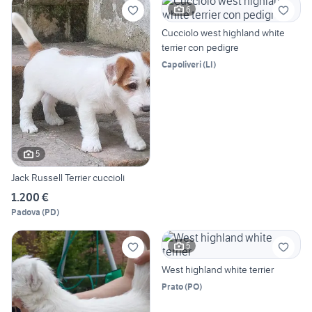
6
Cucciolo west highland white
terrier con pedigre
Capoliveri
(
LI
)
5
Jack Russell Terrier cuccioli
1.200 €
Padova
(
PD
)
5
West highland white terrier
Prato
(
PO
)