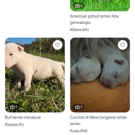
6
American pitbull terrier Alta
genealogia
Milano
(
MI
)
6
6
Bull terrier miniature
Cuccioli di West hingland white
terrier
Firenze
(
FI
)
Prato
(
PO
)