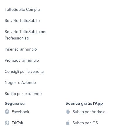
Uffici e Locali
TuttoSubito Compra
commerciali
Servizio TuttoSubito
elettronica
per la casa e la
sports e hobby
Servizio TuttoSubito per
persona
Informatica
Animali
Professionisti
Arredamento e
Console e
Accessori per
Casalinghi
Inserisci annuncio
Videogiochi
animali
Elettrodomestici
Promuovi annuncio
Audio/Video
Musica e Film
Giardino e Fai da te
Consigli per la vendita
Fotografia
Libri e Riviste
Abbigliamento e
Negozi e Aziende
Telefonia
Strumenti Musicali
Accessori
Subito per le aziende
Sports
Tutto per i bambini
Seguici su
Scarica gratis l'App
Biciclette
Facebook
Subito per Android
Collezionismo
TikTok
Subito per iOS