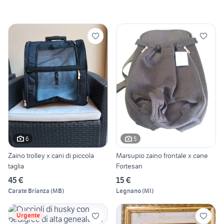
6
5
Zaino trolley x cani di piccola
Marsupio zaino frontale x cane
taglia
Fortesan
45 €
15 €
Carate Brianza
(
MB
)
Legnano
(
MI
)
Urgente