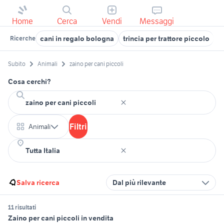
Home
Cerca
Vendi
Messaggi
cani in regalo bologna
trincia per trattore piccolo
c
Ricerche
Subito
Animali
zaino per cani piccoli
Cosa cerchi?
Filtri
Animali
Salva ricerca
Dal più rilevante
11 risultati
Zaino per cani piccoli in vendita