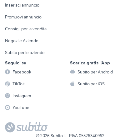
Console e
Accessori per
Casalinghi
Inserisci annuncio
Videogiochi
animali
Elettrodomestici
Promuovi annuncio
Audio/Video
Musica e Film
Giardino e Fai da te
Consigli per la vendita
Fotografia
Libri e Riviste
Abbigliamento e
Negozi e Aziende
Telefonia
Strumenti Musicali
Accessori
Subito per le aziende
Sports
Tutto per i bambini
Seguici su
Scarica gratis l'App
Biciclette
Facebook
Subito per Android
Collezionismo
TikTok
Subito per iOS
Instagram
YouTube
©
2026
Subito.it - P.IVA 05526340962