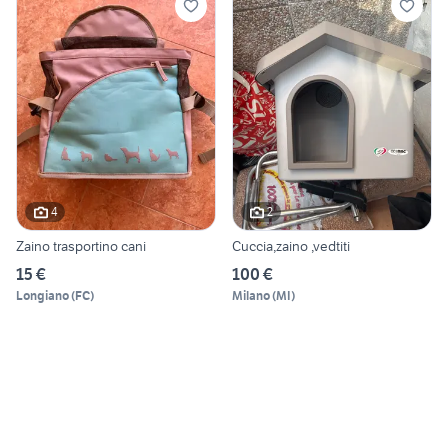
4
2
Zaino trasportino cani
Cuccia,zaino ,vedtiti
15 €
100 €
Longiano
(
FC
)
Milano
(
MI
)