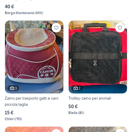
40 €
Borgo Mantovano
(
MN
)
3
2
Zaino per trasporto gatti e cani
Trolley-zaino per animali
piccola taglia
50 €
15 €
Biella
(
BI
)
Chieri
(
TO
)