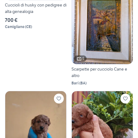
Cuccioli di husky con pedigree di
alta genealogia
700 €
Camigliano
(
CE
)
6
Scarpette per cucciolo Cane e
altro
Bari
(
BA
)