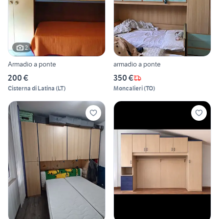
2
Armadio a ponte
armadio a ponte
200 €
350 €
Cisterna di Latina
(
LT
)
Moncalieri
(
TO
)