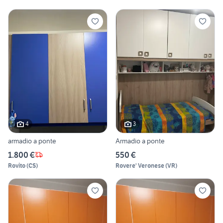
4
3
armadio a ponte
Armadio a ponte
1.800 €
550 €
Rovito
(
CS
)
Rovere' Veronese
(
VR
)