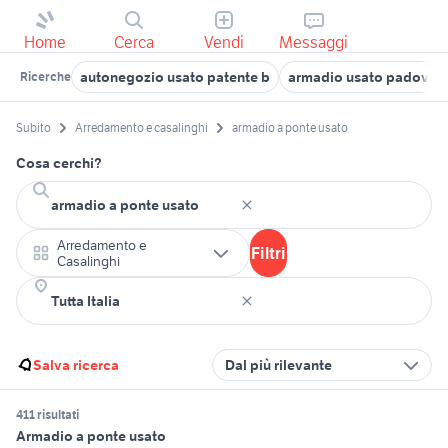
Home
Cerca
Vendi
Messaggi
autonegozio usato patente b
armadio usato padova
Ricerche
Subito
Arredamento e casalinghi
armadio a ponte usato
Cosa cerchi?
Arredamento e
Filtri
Casalinghi
Salva ricerca
Dal più rilevante
411 risultati
Armadio a ponte usato