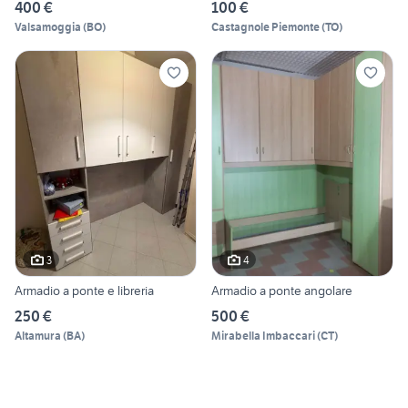
400 €
100 €
Valsamoggia
(
BO
)
Castagnole Piemonte
(
TO
)
3
4
Armadio a ponte e libreria
Armadio a ponte angolare
250 €
500 €
Altamura
(
BA
)
Mirabella Imbaccari
(
CT
)