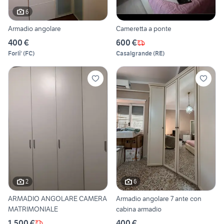
6
Armadio angolare
Cameretta a ponte
400 €
600 €
Forli'
(
FC
)
Casalgrande
(
RE
)
2
6
ARMADIO ANGOLARE CAMERA
Armadio angolare 7 ante con
MATRIMONIALE
cabina armadio
1.500 €
400 €