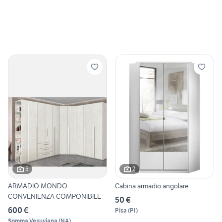
5
2
ARMADIO MONDO
Cabina armadio angolare
CONVENIENZA COMPONIBILE
50 €
600 €
Pisa
(
PI
)
Somma Vesuviana
(
NA
)