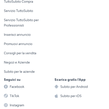
TuttoSubito Compra
commerciali
Servizio TuttoSubito
elettronica
per la casa e la
sports e hobby
Servizio TuttoSubito per
persona
Informatica
Animali
Professionisti
Arredamento e
Console e
Accessori per
Casalinghi
Inserisci annuncio
Videogiochi
animali
Elettrodomestici
Promuovi annuncio
Audio/Video
Musica e Film
Giardino e Fai da te
Consigli per la vendita
Fotografia
Libri e Riviste
Abbigliamento e
Negozi e Aziende
Telefonia
Strumenti Musicali
Accessori
Subito per le aziende
Sports
Tutto per i bambini
Seguici su
Scarica gratis l'App
Biciclette
Facebook
Subito per Android
Collezionismo
TikTok
Subito per iOS
Instagram