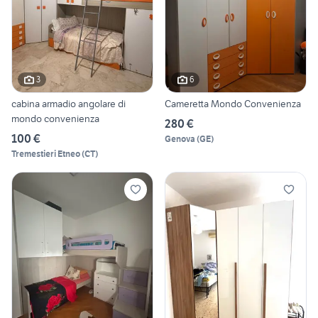
3
6
cabina armadio angolare di
Cameretta Mondo Convenienza
mondo convenienza
280 €
100 €
Genova
(
GE
)
Tremestieri Etneo
(
CT
)