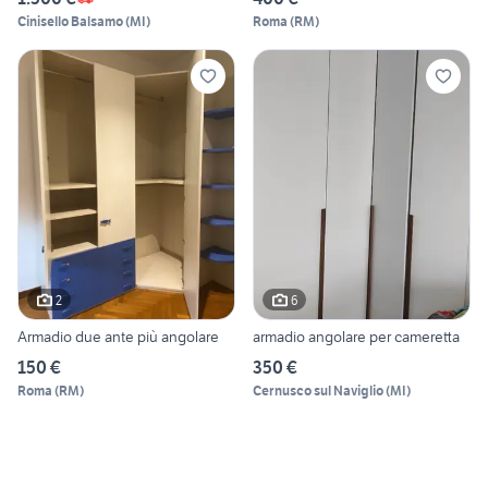
Cinisello Balsamo
(
MI
)
Roma
(
RM
)
2
6
Armadio due ante più angolare
armadio angolare per cameretta
150 €
350 €
Roma
(
RM
)
Cernusco sul Naviglio
(
MI
)