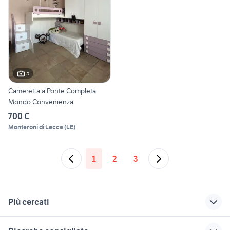
5
Cameretta a Ponte Completa
Mondo Convenienza
700 €
Monteroni di Lecce
(
LE
)
1
2
3
Più cercati
Correlati
Richerche simili
Suggerimenti