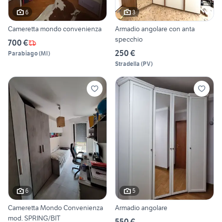
6
3
Cameretta mondo convenienza
Armadio angolare con anta
specchio
700 €
250 €
Parabiago
(
MI
)
Stradella
(
PV
)
6
5
Cameretta Mondo Convenienza
Armadio angolare
mod. SPRING/BIT
550 €