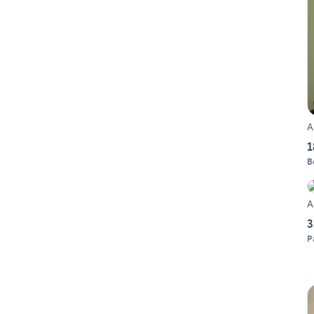
A
1
B
A
3
P