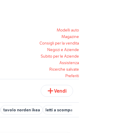
Modelli auto
Magazine
Consigli per la vendita
Negozi e Aziende
Subito per le Aziende
Assistenza
Ricerche salvate
Preferiti
Vendi
tavolo norden ikea
letti a scomparsa ikea
armadio a catanzaro