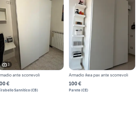
3
rmadio ante scorrevoli
Armadio ikea pax ante scorrevoli
00 €
100 €
irabello Sannitico
(
CB
)
Parete
(
CE
)