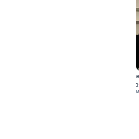
a
1
M