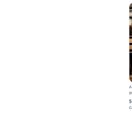
A
I
5
C