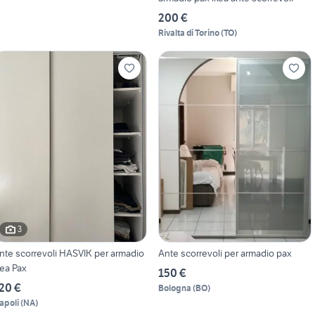
200 €
Rivalta di Torino
(
TO
)
3
nte scorrevoli HASVIK per armadio
Ante scorrevoli per armadio pax
kea Pax
150 €
20 €
Bologna
(
BO
)
apoli
(
NA
)