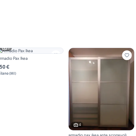
3
rmadio Pax Ikea
50 €
ilano
(
MI
)
4
armadio pax ikea ante scorrevoli