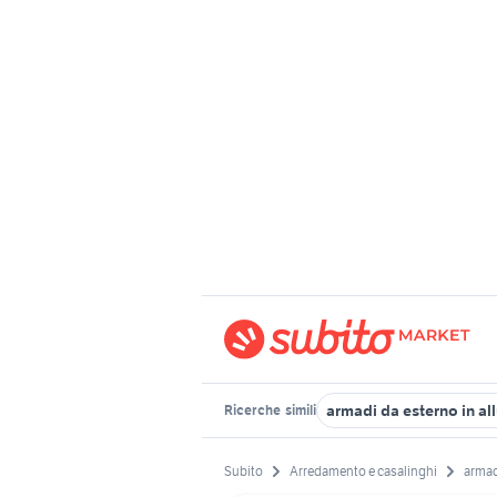
armadi da esterno in al
Ricerche
simili
Subito
Arredamento e casalinghi
armad