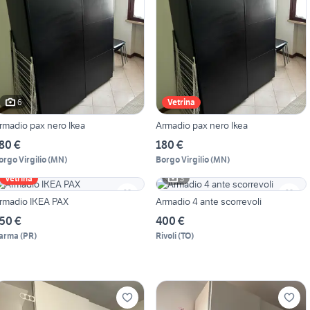
6
Vetrina
rmadio pax nero Ikea
Armadio pax nero Ikea
80 €
180 €
orgo Virgilio
(
MN
)
Borgo Virgilio
(
MN
)
3
Vetrina
rmadio IKEA PAX
Armadio 4 ante scorrevoli
50 €
400 €
arma
(
PR
)
Rivoli
(
TO
)