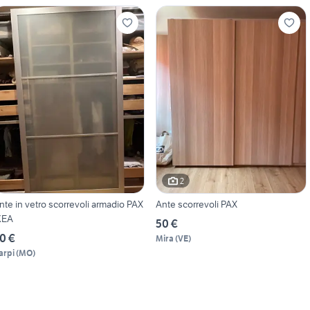
2
nte in vetro scorrevoli armadio PAX
Ante scorrevoli PAX
KEA
50 €
0 €
Mira
(
VE
)
arpi
(
MO
)