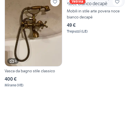
Vetrina
Mobili in stile arte povera noce
bianco decapè
49 €
Trepuzzi
(
LE
)
4
Vasca da bagno stile classico
400 €
Mirano
(
VE
)