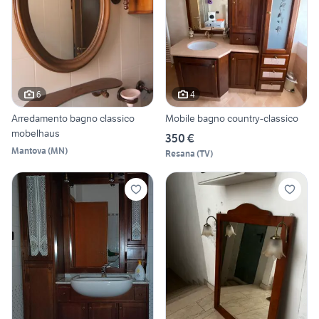
6
4
Arredamento bagno classico
Mobile bagno country-classico
mobelhaus
350 €
Mantova
(
MN
)
Resana
(
TV
)