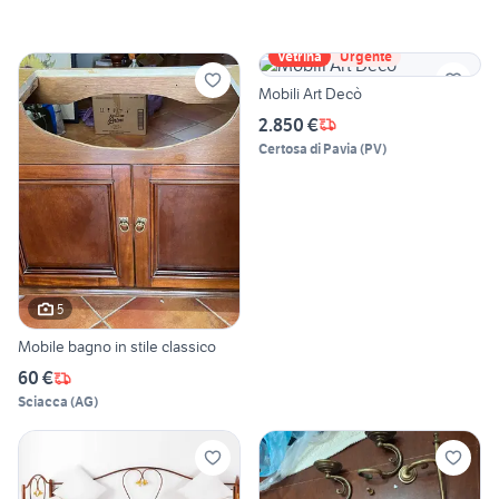
Vetrina
Urgente
Mobili Art Decò
2.850 €
Certosa di Pavia
(
PV
)
5
Mobile bagno in stile classico
60 €
Sciacca
(
AG
)