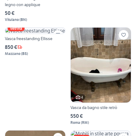
legno con applique
50 €
Vitulano
(
BN
)
Vetrina
Vasca freestanding Ellisse
850 €
Mazzano
(
BS
)
4
Vasca da bagno stile retrò
550 €
Roma
(
RM
)