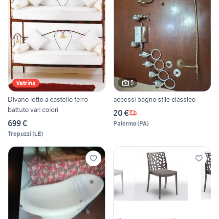
5
Vetrina
Divano letto a castello ferro
accessi bagno stile classico
battuto vari colori
20 €
699 €
Palermo
(
PA
)
Trepuzzi
(
LE
)