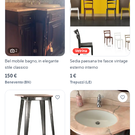
2
Vetrina
Bel mobile bagno, in elegante
Sedia paesana tre fasce vintage
stile classico
esterno interno
150 €
1 €
Benevento
(
BN
)
Trepuzzi
(
LE
)