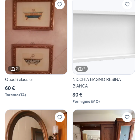
2
2
Quadri classici
NICCHIA BAGNO RESINA
BIANCA
60 €
80 €
Taranto
(
TA
)
Formigine
(
MO
)