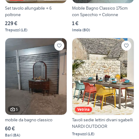
Set tavolo allungabile + 6
Mobile Bagno Classico 175cm
poltrone
con Specchio + Colonne
229 €
1 €
Trepuzzi
(
LE
)
Imola
(
BO
)
5
Vetrina
mobile da bagno classico
Tavoli sedie lettini divani sgabelli
NARDI OUTDOOR
60 €
Trepuzzi
(
LE
)
Bari
(
BA
)