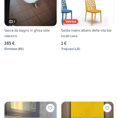
3
Vetrina
Vasca da bagno in ghisa stile
Sedia matrix albero della vita bar
classico
locali casa
385 €
1 €
Sirmione
(
BS
)
Trepuzzi
(
LE
)