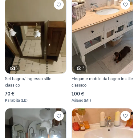
3
2
Set bagno/ ingresso stile
Elegante mobile da bagno in stile
classico
classico
70 €
100 €
Parabita
(
LE
)
Milano
(
MI
)