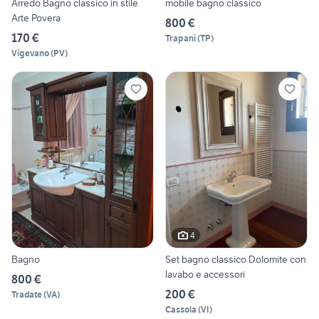
Arredo Bagno classico in stile
mobile bagno classico
Arte Povera
800 €
170 €
Trapani
(
TP
)
Vigevano
(
PV
)
4
Bagno
Set bagno classico Dolomite con
lavabo e accessori
800 €
200 €
Tradate
(
VA
)
Cassola
(
VI
)