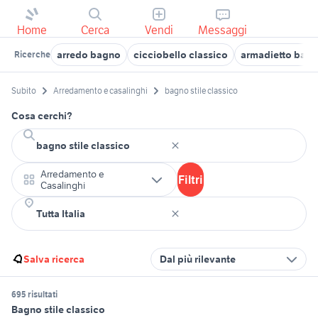
Home
Cerca
Vendi
Messaggi
arredo bagno
cicciobello classico
armadietto bagn
Ricerche
Subito
Arredamento e casalinghi
bagno stile classico
Cosa cerchi?
Arredamento e
Filtri
Casalinghi
Salva ricerca
Dal più rilevante
695 risultati
Bagno stile classico