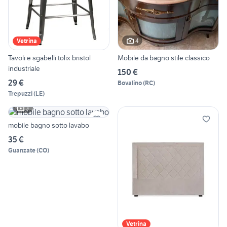
4
Vetrina
Tavoli e sgabelli tolix bristol
Mobile da bagno stile classico
industriale
150 €
29 €
Bovalino
(
RC
)
Trepuzzi
(
LE
)
3
mobile bagno sotto lavabo
35 €
Guanzate
(
CO
)
Vetrina