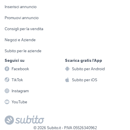
Console e
Accessori per
Casalinghi
Inserisci annuncio
Videogiochi
animali
Elettrodomestici
Promuovi annuncio
Audio/Video
Musica e Film
Giardino e Fai da te
Consigli per la vendita
Fotografia
Libri e Riviste
Abbigliamento e
Negozi e Aziende
Telefonia
Strumenti Musicali
Accessori
Subito per le aziende
Sports
Tutto per i bambini
Seguici su
Scarica gratis l'App
Biciclette
Facebook
Subito per Android
Collezionismo
TikTok
Subito per iOS
Instagram
YouTube
©
2026
Subito.it - P.IVA 05526340962