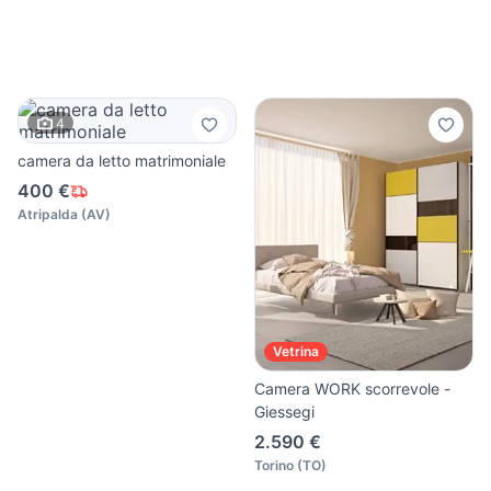
4
camera da letto matrimoniale
400 €
Atripalda
(
AV
)
Vetrina
Camera WORK scorrevole -
Giessegi
2.590 €
Torino
(
TO
)