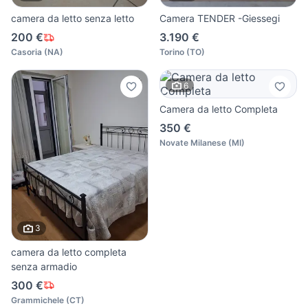
camera da letto senza letto
Camera TENDER -Giessegi
200 €
3.190 €
Casoria
(
NA
)
Torino
(
TO
)
6
Camera da letto Completa
350 €
Novate Milanese
(
MI
)
3
camera da letto completa
senza armadio
300 €
Grammichele
(
CT
)