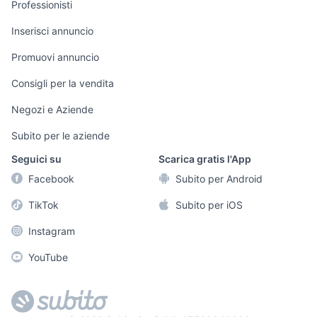
Professionisti
Informatica
Animali
Arredamento e
Inserisci annuncio
Console e
Accessori per
Casalinghi
Videogiochi
animali
Promuovi annuncio
Elettrodomestici
Audio/Video
Musica e Film
Consigli per la vendita
Giardino e Fai da
Fotografia
Libri e Riviste
te
Negozi e Aziende
Telefonia
Strumenti Musicali
Abbigliamento e
Subito per le aziende
Accessori
Sports
Seguici su
Scarica gratis l'App
Tutto per i bambini
Facebook
Subito per Android
Biciclette
TikTok
Subito per iOS
Collezionismo
Instagram
YouTube