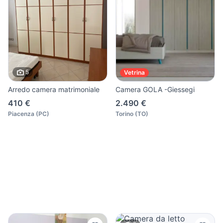
5
Vetrina
Arredo camera matrimoniale
Camera GOLA -Giessegi
410 €
2.490 €
Piacenza
(
PC
)
Torino
(
TO
)