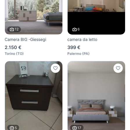
12
6
Camera BIG -Giessegi
camera da letto
2.150 €
399 €
Torino
(
TO
)
Palermo
(
PA
)
5
17