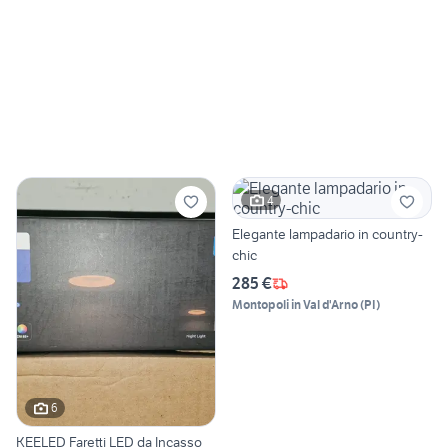
4
Elegante lampadario in country-
chic
285 €
Montopoli in Val d'Arno
(
PI
)
6
KEELED Faretti LED da Incasso