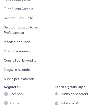
Uffici e Locali
TuttoSubito Compra
commerciali
Servizio TuttoSubito
elettronica
per la casa e la
sports e hobby
Servizio TuttoSubito per
persona
Informatica
Animali
Professionisti
Arredamento e
Console e
Accessori per
Casalinghi
Inserisci annuncio
Videogiochi
animali
Elettrodomestici
Promuovi annuncio
Audio/Video
Musica e Film
Giardino e Fai da te
Consigli per la vendita
Fotografia
Libri e Riviste
Abbigliamento e
Negozi e Aziende
Telefonia
Strumenti Musicali
Accessori
Subito per le aziende
Sports
Tutto per i bambini
Seguici su
Scarica gratis l'App
Biciclette
Facebook
Subito per Android
Collezionismo
TikTok
Subito per iOS