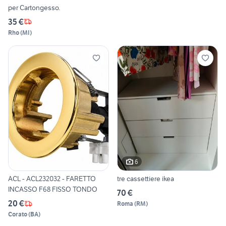
per Cartongesso.
35 €
Rho
(
MI
)
6
ACL - ACL232032 - FARETTO
tre cassettiere ikea
INCASSO F68 FISSO TONDO
70 €
20 €
Roma
(
RM
)
Corato
(
BA
)