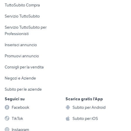
Uffici e Locali
TuttoSubito Compra
commerciali
Servizio TuttoSubito
elettronica
per la casa e la
sports e hobby
Servizio TuttoSubito per
persona
Informatica
Animali
Professionisti
Arredamento e
Console e
Accessori per
Casalinghi
Inserisci annuncio
Videogiochi
animali
Elettrodomestici
Promuovi annuncio
Audio/Video
Musica e Film
Giardino e Fai da te
Consigli per la vendita
Fotografia
Libri e Riviste
Abbigliamento e
Negozi e Aziende
Telefonia
Strumenti Musicali
Accessori
Subito per le aziende
Sports
Tutto per i bambini
Seguici su
Scarica gratis l'App
Biciclette
Facebook
Subito per Android
Collezionismo
TikTok
Subito per iOS
Instagram