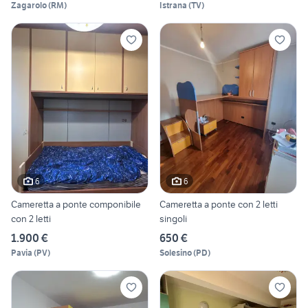
Zagarolo
(
RM
)
Istrana
(
TV
)
6
6
Cameretta a ponte componibile
Cameretta a ponte con 2 letti
con 2 letti
singoli
1.900 €
650 €
Pavia
(
PV
)
Solesino
(
PD
)