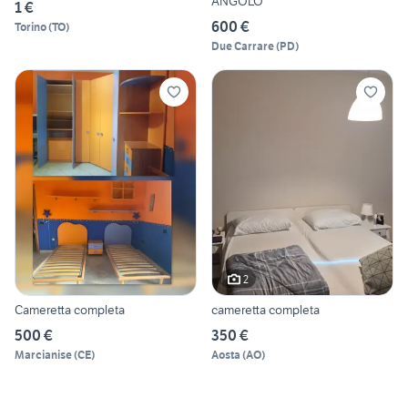
ANGOLO
1 €
600 €
Torino
(
TO
)
Due Carrare
(
PD
)
2
Cameretta completa
cameretta completa
500 €
350 €
Marcianise
(
CE
)
Aosta
(
AO
)