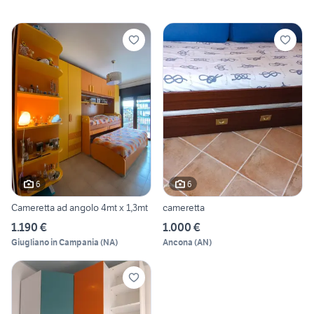
6
6
Cameretta ad angolo 4mt x 1,3mt
cameretta
1.190 €
1.000 €
Giugliano in Campania
(
NA
)
Ancona
(
AN
)