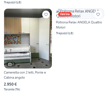
Trepuzzi
(
LE
)
Vetrina
Poltrona Relax ANGELA Quattro
Motori
Trepuzzi
(
LE
)
2
Cameretta con 2 letti, Ponte e
Cabina angolo
2.950 €
Taranto
(
TA
)