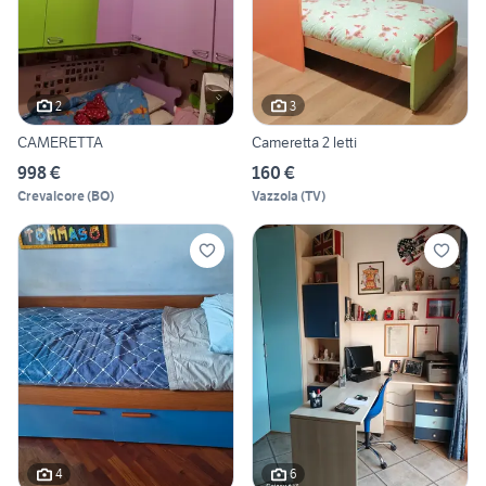
2
3
CAMERETTA
Cameretta 2 letti
998 €
160 €
Crevalcore
(
BO
)
Vazzola
(
TV
)
4
6