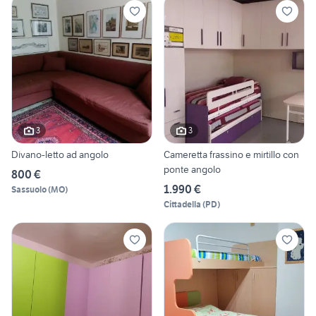
3
3
Divano-letto ad angolo
Cameretta frassino e mirtillo con
ponte angolo
800 €
1.990 €
Sassuolo
(
MO
)
Cittadella
(
PD
)