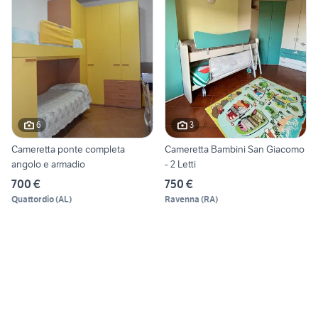
6
3
Cameretta ponte completa
Cameretta Bambini San Giacomo
angolo e armadio
- 2 Letti
700 €
750 €
Quattordio
(
AL
)
Ravenna
(
RA
)