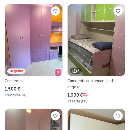
3
Urgente
Cameretta
Cameretta con armadio ad
angolo
1.500 €
1.000 €
Treviglio
(
BG
)
Caserta
(
CE
)