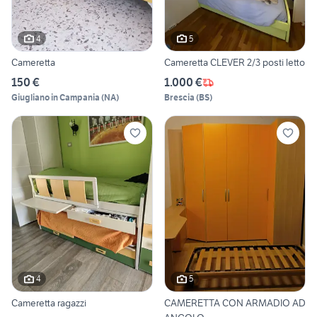
4
5
Cameretta
Cameretta CLEVER 2/3 posti letto
150 €
1.000 €
Giugliano in Campania
(
NA
)
Brescia
(
BS
)
4
5
Cameretta ragazzi
CAMERETTA CON ARMADIO AD