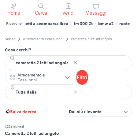
Home
Cerca
Vendi
Messaggi
letti a scomparsa ikea
tm 300 2t
bmw a2
ruote per
Ricerche
Subito
Arredamento e casalinghi
cameretta 2 letti ad angolo
Cosa cerchi?
Arredamento e
Filtri
Casalinghi
Salva ricerca
Dal più rilevante
174 risultati
Cameretta 2 letti ad angolo