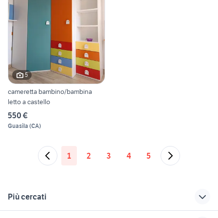
5
cameretta bambino/bambina
letto a castello
550 €
Guasila
(
CA
)
1
2
3
4
5
Più cercati
Correlati
Richerche simili
Suggerimenti