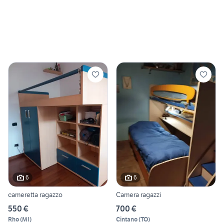
6
6
cameretta ragazzo
Camera ragazzi
550 €
700 €
Rho
(
MI
)
Cintano
(
TO
)