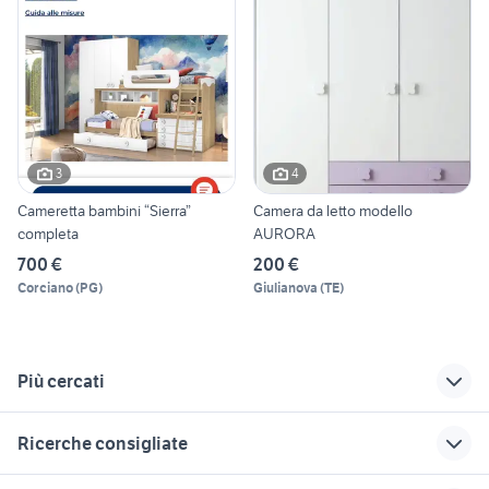
3
4
Cameretta bambini “Sierra”
Camera da letto modello
completa
AURORA
700 €
200 €
Corciano
(
PG
)
Giulianova
(
TE
)
Più cercati
Correlati
Richerche simili
Suggerimenti
Ricerche consigliate
hp hq-tre 71025
camerette con letto
poltrone letto
a scomparsa mondo
mondo convenienza
svendita cucine arredamento
ripiano armadio