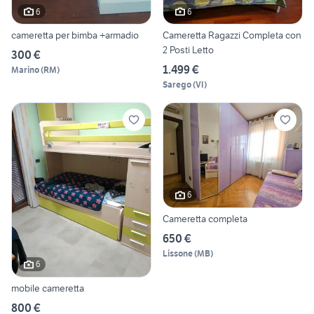
6
6
cameretta per bimba +armadio
Cameretta Ragazzi Completa con
2 Posti Letto
300 €
1.499 €
Marino
(
RM
)
Sarego
(
VI
)
6
Cameretta completa
650 €
Lissone
(
MB
)
6
mobile cameretta
800 €