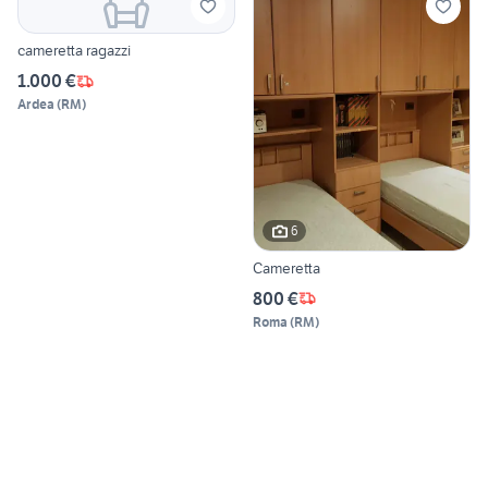
cameretta ragazzi
1.000 €
Ardea
(
RM
)
6
Cameretta
800 €
Roma
(
RM
)