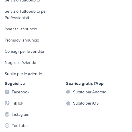
elettronica
per la casa e la
sports e hobby
Servizio TuttoSubito per
persona
Informatica
Animali
Professionisti
Arredamento e
Console e
Accessori per
Casalinghi
Inserisci annuncio
Videogiochi
animali
Elettrodomestici
Promuovi annuncio
Audio/Video
Musica e Film
Giardino e Fai da te
Consigli per la vendita
Fotografia
Libri e Riviste
Abbigliamento e
Negozi e Aziende
Telefonia
Strumenti Musicali
Accessori
Subito per le aziende
Sports
Tutto per i bambini
Seguici su
Scarica gratis l'App
Biciclette
Facebook
Subito per Android
Collezionismo
TikTok
Subito per iOS
Instagram
YouTube