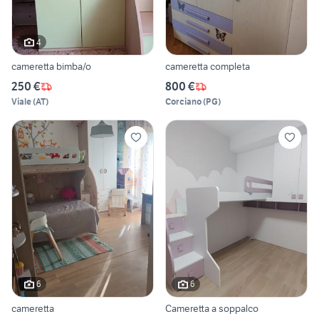
4
cameretta bimba/o
cameretta completa
250 €
800 €
Viale
(
AT
)
Corciano
(
PG
)
6
6
cameretta
Cameretta a soppalco