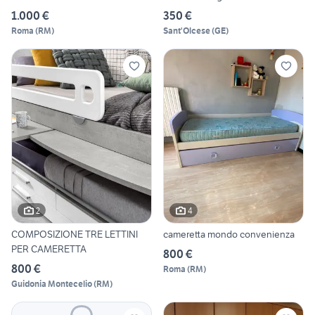
1.000 €
350 €
Roma
(
RM
)
Sant'Olcese
(
GE
)
2
4
COMPOSIZIONE TRE LETTINI
cameretta mondo convenienza
PER CAMERETTA
800 €
800 €
Roma
(
RM
)
Guidonia Montecelio
(
RM
)