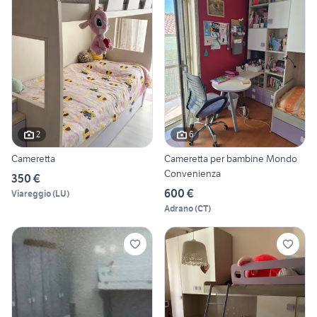
2
6
Cameretta
Cameretta per bambine Mondo
Convenienza
350 €
600 €
Viareggio
(
LU
)
Adrano
(
CT
)