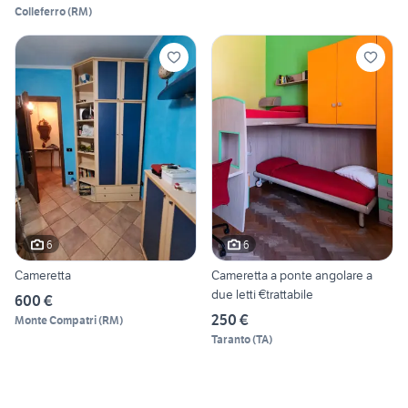
Colleferro
(
RM
)
6
6
Cameretta
Cameretta a ponte angolare a
due letti €trattabile
600 €
250 €
Monte Compatri
(
RM
)
Taranto
(
TA
)