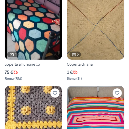
4
5
coperta all uncinetto
Coperta di lana
75 €
1 €
Roma
(
RM
)
Siena
(
SI
)