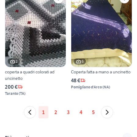
2
6
coperta a quadri colorati ad
Coperta fatta a mano a uncinetto
uncinetto
48 €
200 €
Pomigliano d'Arco
(
NA
)
Taranto
(
TA
)
1
2
3
4
5