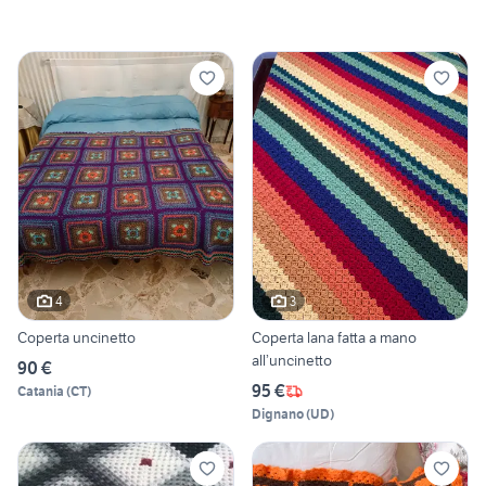
4
3
Coperta uncinetto
Coperta lana fatta a mano
all’uncinetto
90 €
95 €
Catania
(
CT
)
Dignano
(
UD
)