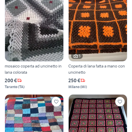
5
mosaico coperta ad uncinetto in
Coperta di lana fatta a mano con
lana colorata
uncinetto
200 €
250 €
Taranto
(
TA
)
Milano
(
MI
)