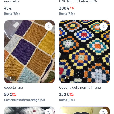
uncinetto
UNCINETTO LANA 100%
45 €
200 €
Roma
(
RM
)
Roma
(
RM
)
3
5
coperta lana
Coperta della nonna in lana
50 €
250 €
Castelnuovo Berardenga
(
SI
)
Roma
(
RM
)