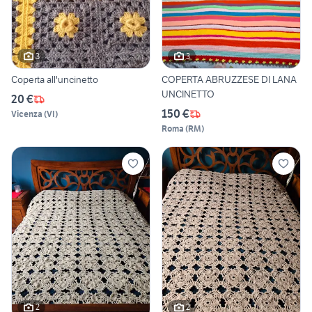
3
3
Coperta all'uncinetto
COPERTA ABRUZZESE DI LANA
UNCINETTO
20 €
150 €
Vicenza
(
VI
)
Roma
(
RM
)
2
2