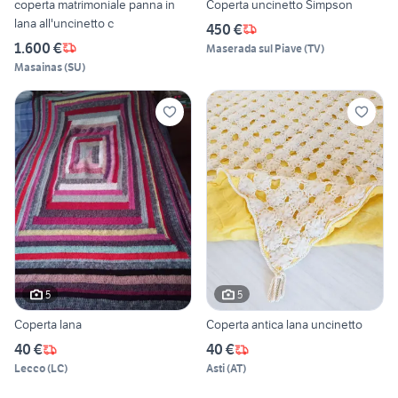
coperta matrimoniale panna in
Coperta uncinetto Simpson
lana all'uncinetto c
450 €
1.600 €
Maserada sul Piave
(
TV
)
Masainas
(
SU
)
5
5
Coperta lana
Coperta antica lana uncinetto
40 €
40 €
Lecco
(
LC
)
Asti
(
AT
)