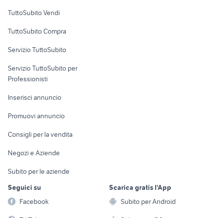
Case vacanza
TuttoSubito Vendi
Uffici e Locali
TuttoSubito Compra
commerciali
Servizio TuttoSubito
elettronica
per la casa e la
sports e hobby
Servizio TuttoSubito per
persona
Informatica
Animali
Professionisti
Arredamento e
Console e
Accessori per
Casalinghi
Inserisci annuncio
Videogiochi
animali
Elettrodomestici
Promuovi annuncio
Audio/Video
Musica e Film
Giardino e Fai da te
Consigli per la vendita
Fotografia
Libri e Riviste
Abbigliamento e
Negozi e Aziende
Telefonia
Strumenti Musicali
Accessori
Subito per le aziende
Sports
Tutto per i bambini
Seguici su
Scarica gratis l'App
Biciclette
Facebook
Subito per Android
Collezionismo