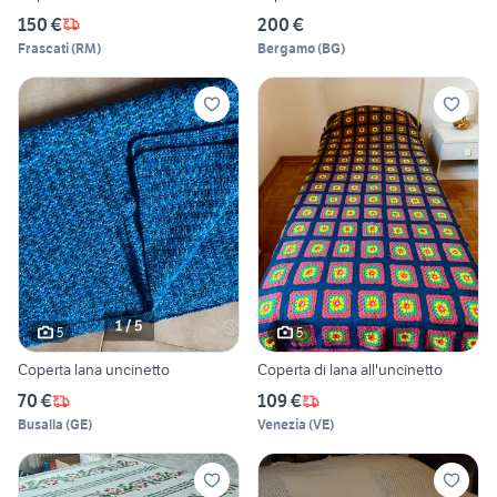
150 €
200 €
Frascati
(
RM
)
Bergamo
(
BG
)
5
5
Coperta lana uncinetto
Coperta di lana all'uncinetto
70 €
109 €
Busalla
(
GE
)
Venezia
(
VE
)