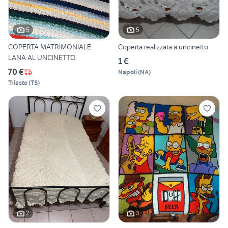
5
5
COPERTA MATRIMONIALE
Coperta realizzata a uncinetto
LANA AL UNCINETTO
1 €
70 €
Napoli
(
NA
)
Trieste
(
TS
)
2
3