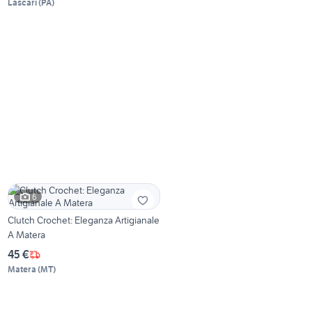
Lascari
(
PA
)
6
Clutch Crochet: Eleganza Artigianale
A Matera
45 €
Matera
(
MT
)