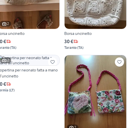
2
orsa uncinetto
Borsa uncinetto
0 €
30 €
aranto
(
TA
)
Taranto
(
TA
)
2
opertina per neonato fatta a mano
ll’uncinetto
0 €
ormia
(
LT
)
2