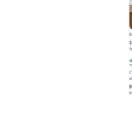
B
3
T
C
a
9
F