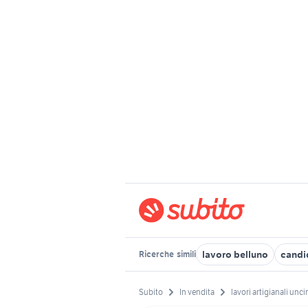
lavoro belluno
candi
Ricerche
simili
Subito
In vendita
lavori artigianali unci