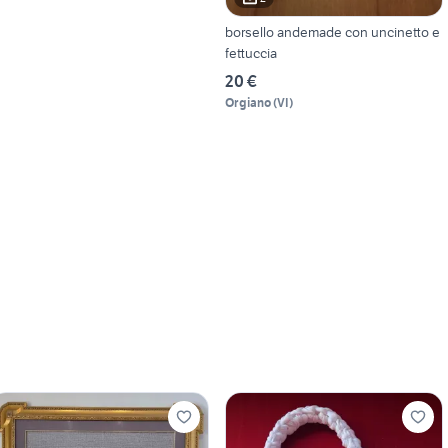
borsello andemade con uncinetto e
fettuccia
20 €
Orgiano
(
VI
)