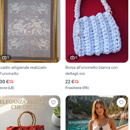
5
6
uadro artigianale realizzato
Borsa all'uncinetto bianca con
ll'uncinetto
dettagli oro
30 €
22 €
ecce
(
LE
)
Frosinone
(
FR
)