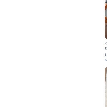
R
1
1
S