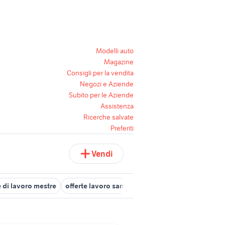
Modelli auto
Magazine
Consigli per la vendita
Negozi e Aziende
Subito per le Aziende
Assistenza
Ricerche salvate
Preferiti
Vendi
e di lavoro mestre
offerte lavoro san severo
offerte lavoro puliz