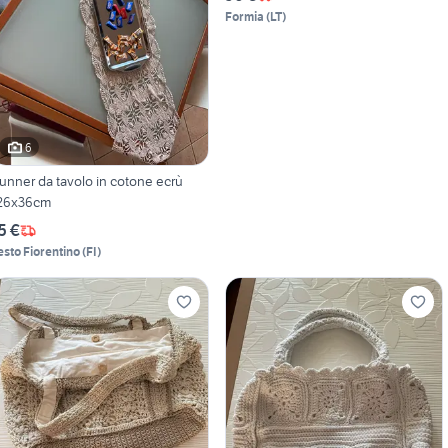
Formia
(
LT
)
6
unner da tavolo in cotone ecrù
26x36cm
5 €
esto Fiorentino
(
FI
)