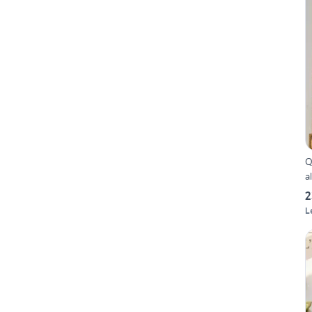
Q
a
2
L