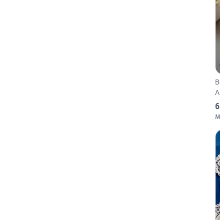
B
A
6
M