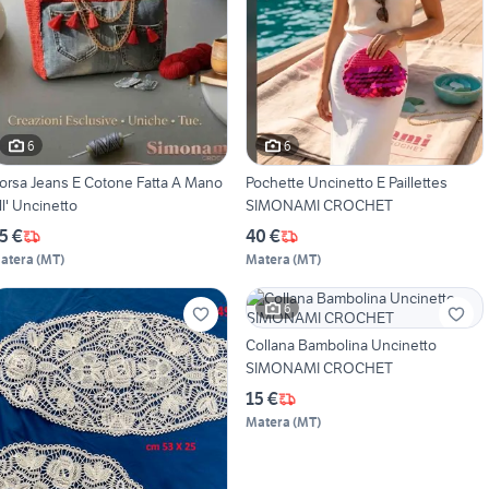
6
6
orsa Jeans E Cotone Fatta A Mano
Pochette Uncinetto E Paillettes
ll' Uncinetto
SIMONAMI CROCHET
5 €
40 €
atera
(
MT
)
Matera
(
MT
)
6
Collana Bambolina Uncinetto
SIMONAMI CROCHET
15 €
Matera
(
MT
)