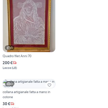
5
Quadro filet Anni 70
200 €
Lecce
(
LE
)
3
collana artigianale fatta a mano in
cotone
30 €