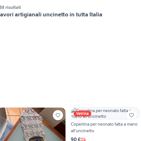
68 risultati
avori artigianali uncinetto in tutta Italia
Vetrina
Copertina per neonato fatta a mano
all’uncinetto
90 €