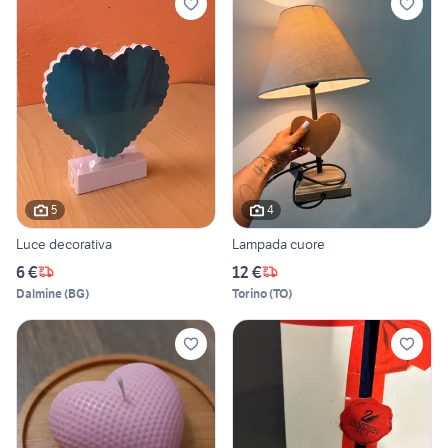
5
4
Luce decorativa
Lampada cuore
6 €
12 €
Dalmine
(
BG
)
Torino
(
TO
)