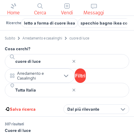
Home
Cerca
Vendi
Messaggi
letto a forma di cuore ikea
specchio bagno ikea con l
Ricerche
Subito
Arredamento e casalinghi
cuore di luce
Cosa cerchi?
Arredamento e
Filtri
Casalinghi
Salva ricerca
Dal più rilevante
307 risultati
Cuore di luce