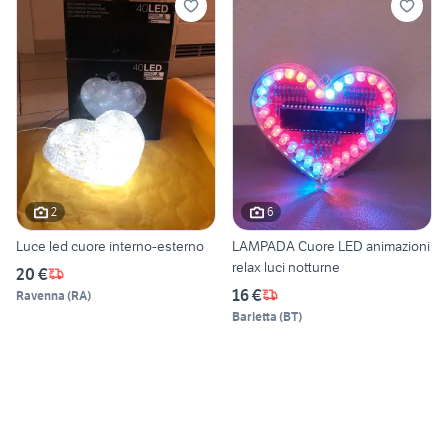
2
6
Luce led cuore interno-esterno
LAMPADA Cuore LED animazioni
relax luci notturne
20 €
16 €
Ravenna
(
RA
)
Barletta
(
BT
)