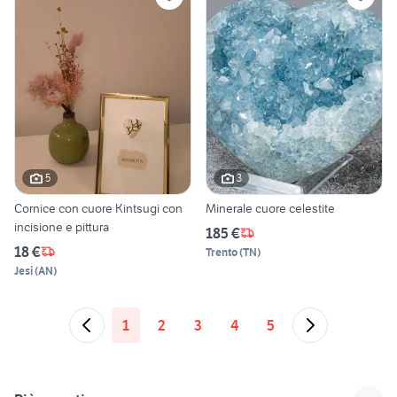
5
3
Cornice con cuore Kintsugi con
Minerale cuore celestite
incisione e pittura
185 €
18 €
Trento
(
TN
)
Jesi
(
AN
)
1
2
3
4
5