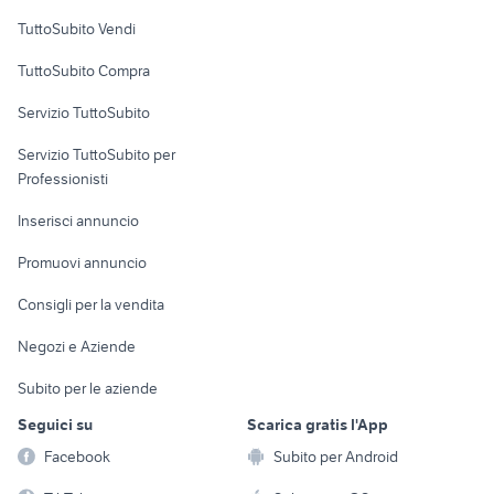
Case vacanza
TuttoSubito Vendi
Uffici e Locali
TuttoSubito Compra
commerciali
Servizio TuttoSubito
elettronica
per la casa e la
sports e hobby
Servizio TuttoSubito per
persona
Informatica
Animali
Professionisti
Arredamento e
Console e
Accessori per
Casalinghi
Inserisci annuncio
Videogiochi
animali
Elettrodomestici
Promuovi annuncio
Audio/Video
Musica e Film
Giardino e Fai da te
Consigli per la vendita
Fotografia
Libri e Riviste
Abbigliamento e
Negozi e Aziende
Telefonia
Strumenti Musicali
Accessori
Subito per le aziende
Sports
Tutto per i bambini
Seguici su
Scarica gratis l'App
Biciclette
Facebook
Subito per Android
Collezionismo