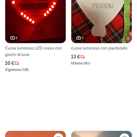
6
6
Cuore luminoso LED rosso con
cuore luminoso con piedistallo
giochi di luce.
13 €
10 €
Milano
(
MI
)
Vigonovo
(
VE
)