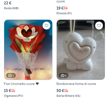
cuore
22 €
19 €
Desio
(
MB
)
Firenze
(
FI
)
3
6
Fiori Uncinetto cuore ❤️
Bomboniera forma di cuore
15 €
50 €
Vigevano
(
PV
)
Gorla Minore
(
VA
)