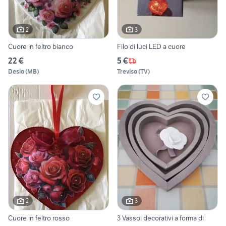
2
3
Cuore in feltro bianco
Filo di luci LED a cuore
22 €
5 €
Desio
(
MB
)
Treviso
(
TV
)
2
3
Cuore in feltro rosso
3 Vassoi decorativi a forma di