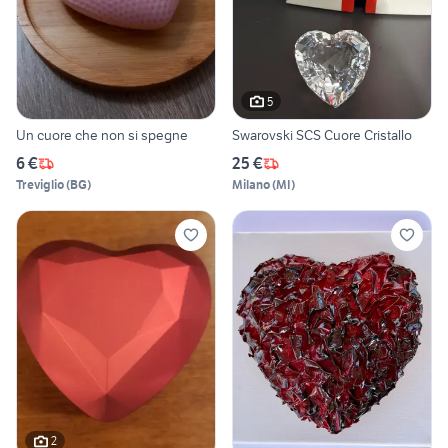
5
Un cuore che non si spegne
Swarovski SCS Cuore Cristallo
6 €
25 €
Treviglio
(
BG
)
Milano
(
MI
)
2