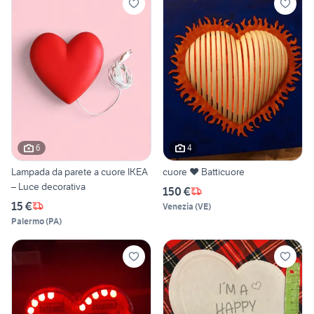
6
4
Lampada da parete a cuore IKEA
cuore ❤️ Batticuore
– Luce decorativa
150 €
15 €
Venezia
(
VE
)
Palermo
(
PA
)