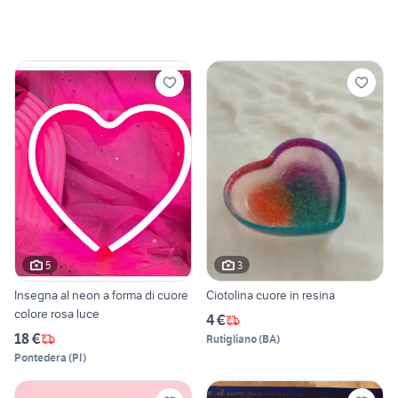
5
3
Insegna al neon a forma di cuore
Ciotolina cuore in resina
colore rosa luce
4 €
18 €
Rutigliano
(
BA
)
Pontedera
(
PI
)