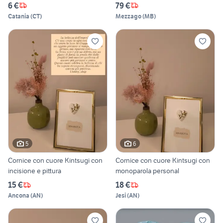
6 €
79 €
Catania
(
CT
)
Mezzago
(
MB
)
5
6
Cornice con cuore Kintsugi con
Cornice con cuore Kintsugi con
incisione e pittura
monoparola personal
15 €
18 €
Ancona
(
AN
)
Jesi
(
AN
)