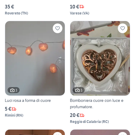
35 €
10 €
Rovereto
(
TN
)
Varese
(
VA
)
3
3
Luci rosa a forma di cuore
Bomboniera cuore con luce e
profumatore.
5 €
20 €
Rimini
(
RN
)
Reggio di Calabria
(
RC
)