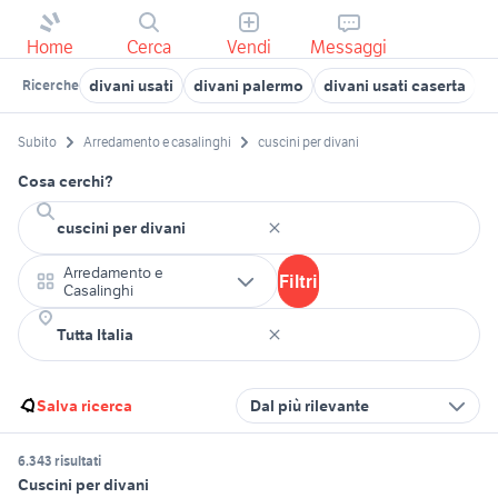
Home
Cerca
Vendi
Messaggi
divani usati
divani palermo
divani usati caserta
g
Ricerche
Subito
Arredamento e casalinghi
cuscini per divani
Cosa cerchi?
Arredamento e
Filtri
Casalinghi
Salva ricerca
Dal più rilevante
6.343 risultati
Cuscini per divani