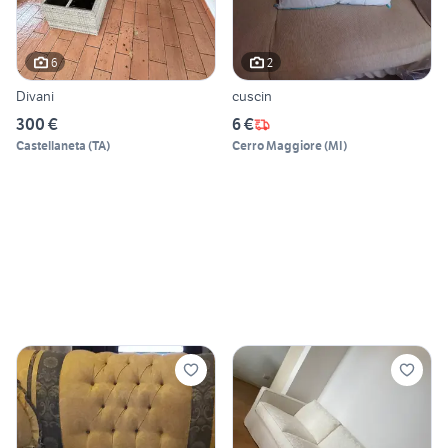
6
2
Divani
cuscin
300 €
6 €
Castellaneta
(
TA
)
Cerro Maggiore
(
MI
)