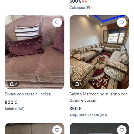
300 €
Calcinaia
(
PI
)
6
5
Divani con ciuscini inclusi
Salotto Marocchino in legno con
divani e cuscini
800 €
850 €
Solofra
(
AV
)
Anguillara Veneta
(
PD
)