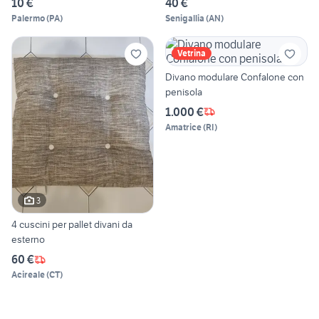
10 €
40 €
Palermo
(
PA
)
Senigallia
(
AN
)
Vetrina
Divano modulare Confalone con
penisola
1.000 €
Amatrice
(
RI
)
3
4 cuscini per pallet divani da
esterno
60 €
Acireale
(
CT
)