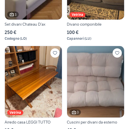
3
Vetrina
Set divani Chateau D’ax
Divano componibile
250 €
100 €
Codogno
(
LO
)
Capannori
(
LU
)
3
Vetrina
Arredo casa LEGGI TUTTO
Cuscini per divani da esterno