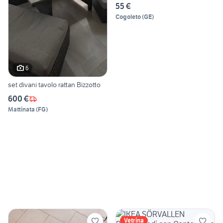
55 €
Cogoleto
(
GE
)
6
set divani tavolo rattan Bizzotto
600 €
Mattinata
(
FG
)
Vetrina