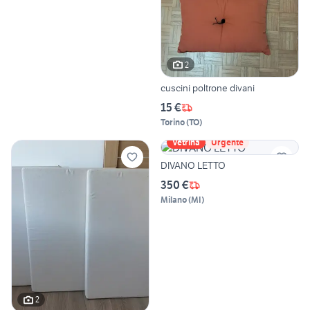
2
cuscini poltrone divani
15 €
Torino
(
TO
)
Vetrina
Urgente
DIVANO LETTO
350 €
Milano
(
MI
)
2