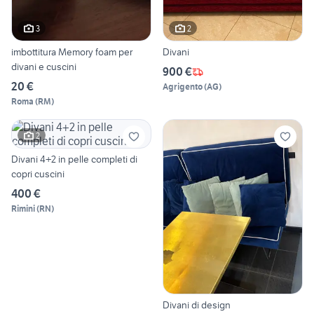
3
2
imbottitura Memory foam per
Divani
divani e cuscini
900 €
20 €
Agrigento
(
AG
)
Roma
(
RM
)
2
Divani 4+2 in pelle completi di
copri cuscini
400 €
Rimini
(
RN
)
Divani di design