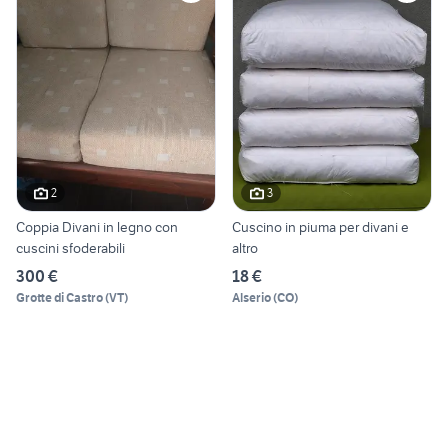
2
3
Coppia Divani in legno con
Cuscino in piuma per divani e
cuscini sfoderabili
altro
300 €
18 €
Grotte di Castro
(
VT
)
Alserio
(
CO
)