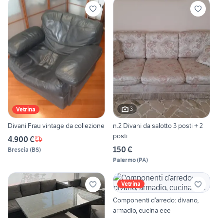
3
Vetrina
Divani Frau vintage da collezione
n.2 Divani da salotto 3 posti + 2
posti
4.900 €
150 €
Brescia
(
BS
)
Palermo
(
PA
)
Vetrina
Componenti d’arredo: divano,
armadio, cucina ecc