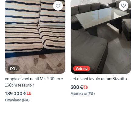
5
Vetrina
coppia divani usati Mis 200cm e
set divani tavolo rattan Bizzotto
160cm tessuto r
600 €
189.000 €
Mattinata
(
FG
)
Ottaviano
(
NA
)