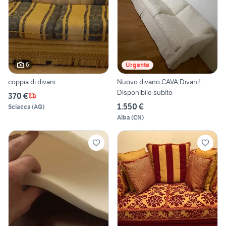
6
Urgente
coppia di divani
Nuovo divano CAVA Divani!
Disponibile subito
370 €
1.550 €
Sciacca
(
AG
)
Alba
(
CN
)