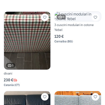
5
3 cuscini modulari in cotone
Yebel
120 €
Cornalba
(
BG
)
5
divani
230 €
Catania
(
CT
)