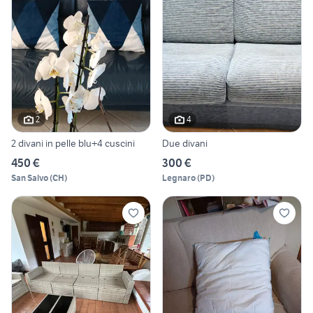
2
4
2 divani in pelle blu+4 cuscini
Due divani
450 €
300 €
San Salvo
(
CH
)
Legnaro
(
PD
)