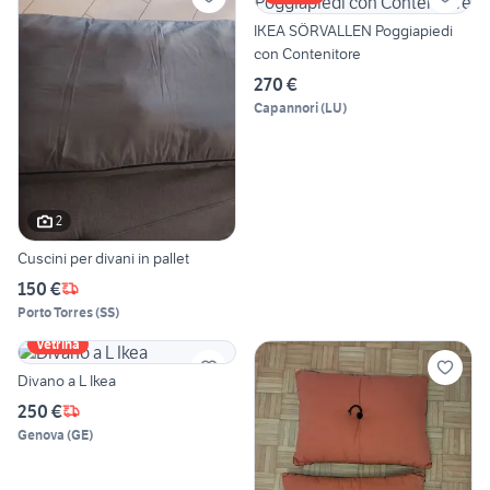
IKEA SÖRVALLEN Poggiapiedi
con Contenitore
270 €
Capannori
(
LU
)
2
Cuscini per divani in pallet
150 €
Porto Torres
(
SS
)
Vetrina
Divano a L Ikea
250 €
Genova
(
GE
)