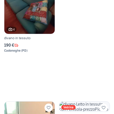
4
divano in tessuto
190 €
Cadoneghe
(
PD
)
Vetrina