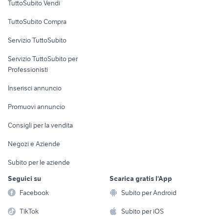
TuttoSubito Vendi
Uffici e Locali
TuttoSubito Compra
commerciali
Servizio TuttoSubito
elettronica
per la casa e la
sports e hobby
Servizio TuttoSubito per
persona
Informatica
Animali
Professionisti
Arredamento e
Console e
Accessori per
Casalinghi
Inserisci annuncio
Videogiochi
animali
Elettrodomestici
Promuovi annuncio
Audio/Video
Musica e Film
Giardino e Fai da te
Consigli per la vendita
Fotografia
Libri e Riviste
Abbigliamento e
Negozi e Aziende
Telefonia
Strumenti Musicali
Accessori
Subito per le aziende
Sports
Tutto per i bambini
Seguici su
Scarica gratis l'App
Biciclette
Facebook
Subito per Android
Collezionismo
TikTok
Subito per iOS