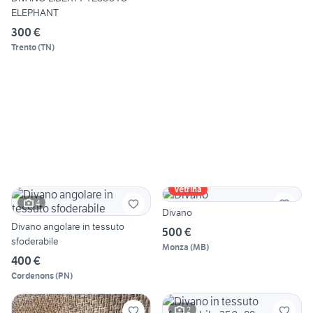
ELEPHANT
300 €
Trento
(
TN
)
Vetrina
4
Divano
Divano angolare in tessuto
500 €
sfoderabile
Monza
(
MB
)
400 €
Cordenons
(
PN
)
2