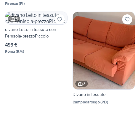
Firenze
(
FI
)
5
divano Letto in tessuto con
Penisola-prezzoPiccolo
499 €
Roma
(
RM
)
3
Divano in tessuto
Campodarsego
(
PD
)