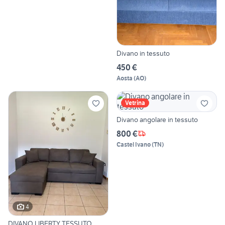
Divano in tessuto
450 €
Aosta
(
AO
)
Vetrina
Divano angolare in tessuto
800 €
Castel Ivano
(
TN
)
4
DIVANO LIBERTY TESSUTO