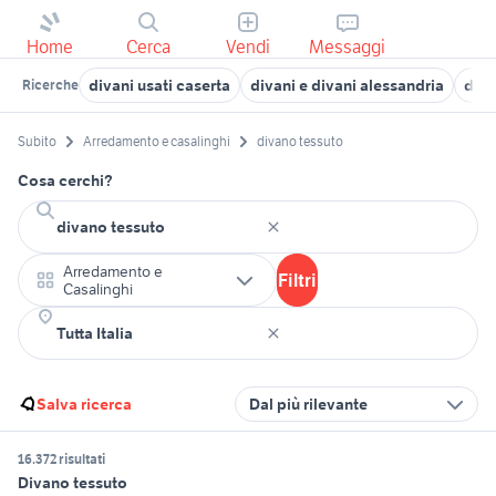
Home
Cerca
Vendi
Messaggi
divani usati caserta
divani e divani alessandria
div
Ricerche
Subito
Arredamento e casalinghi
divano tessuto
Cosa cerchi?
Arredamento e
Filtri
Casalinghi
Salva ricerca
Dal più rilevante
16.372 risultati
Divano tessuto