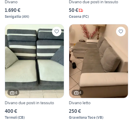
Divano
Divano due posti in tessuto
1.690 €
50 €
Senigallia
(
AN
)
Cesena
(
FC
)
4
4
Divano due posti in tessuto
Divano letto
400 €
250 €
Termoli
(
CB
)
Gravellona Toce
(
VB
)