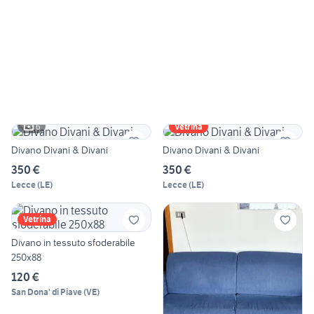
6
Vetrina
Divano Divani & Divani
Divano Divani & Divani
350 €
350 €
Lecce
(
LE
)
Lecce
(
LE
)
Vetrina
Divano in tessuto sfoderabile
250x88
120 €
San Dona' di Piave
(
VE
)