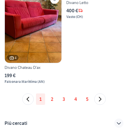
Divano Letto
400 €
Vasto
(
CH
)
4
Divano Chateau D’ax
199 €
Falconara Marittima
(
AN
)
1
2
3
4
5
Più cercati