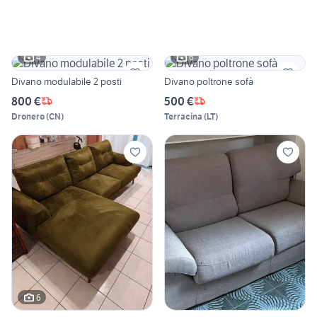
4
6
Divano modulabile 2 posti
Divano poltrone sofà
800 €
500 €
Dronero
(
CN
)
Terracina
(
LT
)
6