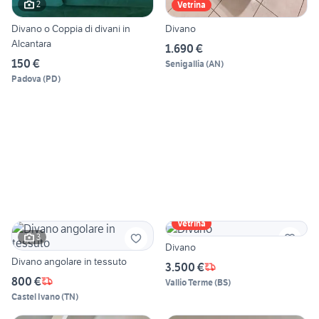
2
Vetrina
Divano o Coppia di divani in
Divano
Alcantara
1.690 €
150 €
Senigallia
(
AN
)
Padova
(
PD
)
Vetrina
3
Divano
Divano angolare in tessuto
3.500 €
800 €
Vallio Terme
(
BS
)
Castel Ivano
(
TN
)