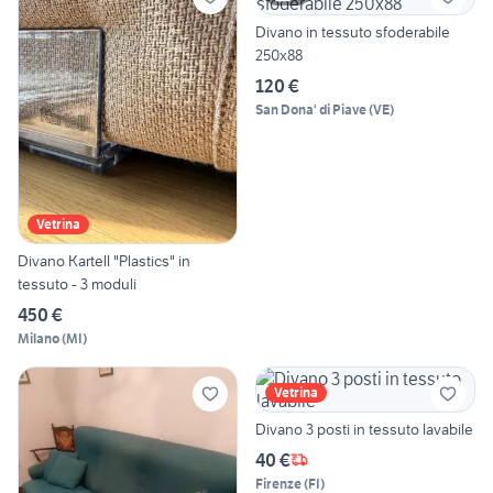
Divano in tessuto sfoderabile
250x88
120 €
San Dona' di Piave
(
VE
)
Vetrina
Divano Kartell "Plastics" in
tessuto - 3 moduli
450 €
Milano
(
MI
)
Vetrina
Divano 3 posti in tessuto lavabile
40 €
Firenze
(
FI
)