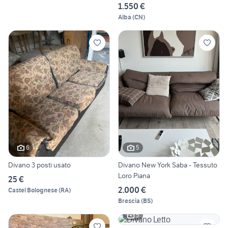
1.550 €
Alba
(
CN
)
6
5
Divano 3 posti usato
Divano New York Saba - Tessuto
Loro Piana
25 €
2.000 €
Castel Bolognese
(
RA
)
Brescia
(
BS
)
5