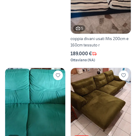
5
coppia divani usati Mis 200cm e
160cm tessuto r
189.000 €
Ottaviano
(
NA
)