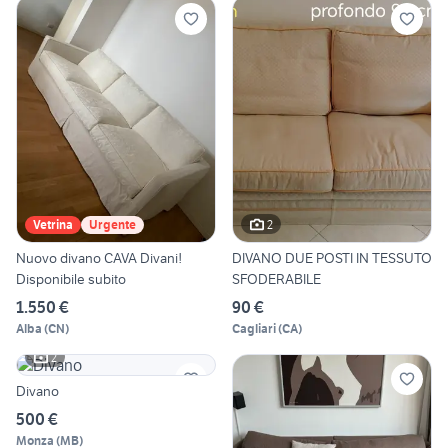
2
Vetrina
Urgente
Nuovo divano CAVA Divani!
DIVANO DUE POSTI IN TESSUTO
Disponibile subito
SFODERABILE
1.550 €
90 €
Alba
(
CN
)
Cagliari
(
CA
)
2
Divano
500 €
Monza
(
MB
)