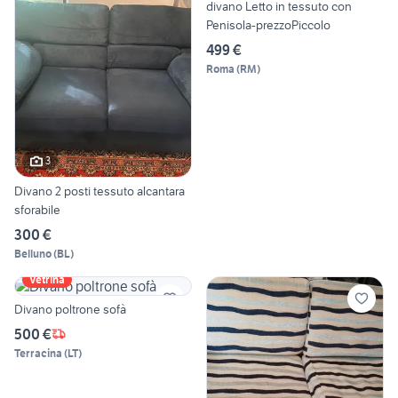
divano Letto in tessuto con
Penisola-prezzoPiccolo
499 €
Roma
(
RM
)
3
Divano 2 posti tessuto alcantara
sforabile
300 €
Belluno
(
BL
)
Vetrina
Divano poltrone sofà
500 €
Terracina
(
LT
)