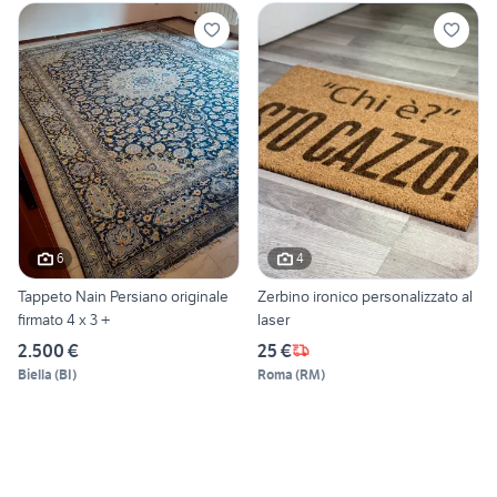
6
4
Tappeto Nain Persiano originale
Zerbino ironico personalizzato al
firmato 4 x 3 +
laser
2.500 €
25 €
Biella
(
BI
)
Roma
(
RM
)