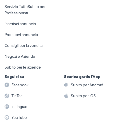
elettronica
per la casa e la
sports e hobby
Servizio TuttoSubito per
persona
Informatica
Animali
Professionisti
Arredamento e
Console e
Accessori per
Casalinghi
Inserisci annuncio
Videogiochi
animali
Elettrodomestici
Promuovi annuncio
Audio/Video
Musica e Film
Giardino e Fai da te
Consigli per la vendita
Fotografia
Libri e Riviste
Abbigliamento e
Negozi e Aziende
Telefonia
Strumenti Musicali
Accessori
Subito per le aziende
Sports
Tutto per i bambini
Seguici su
Scarica gratis l'App
Biciclette
Facebook
Subito per Android
Collezionismo
TikTok
Subito per iOS
Instagram
YouTube