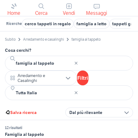
Home
Cerca
Vendi
Messaggi
cerco tappeti in regalo
famiglia a letto
tappeti gab
Ricerche
Subito
Arredamento e casalinghi
famiglia al tappeto
Cosa cerchi?
Arredamento e
Filtri
Casalinghi
Salva ricerca
Dal più rilevante
12 risultati
Famiglia al tappeto