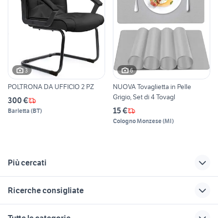
3
6
POLTRONA DA UFFICIO 2 PZ
NUOVA Tovaglietta in Pelle
Grigio, Set di 4 Tovagl
300 €
15 €
Barletta
(
BT
)
Cologno Monzese
(
MI
)
Più cercati
Correlati
Richerche simili
Suggerimenti
Ricerche consigliate
tappeto isfahan
divani palermo
libolla poltrone e
sofa
antica gelateria del corso
armadi da esterno in
armadio usato
caldaia legna arredamento