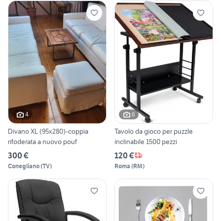
4
6
Divano XL (95x280)-coppia
Tavolo da gioco per puzzle
rifoderata a nuovo pouf
inclinabile 1500 pezzi
300 €
120 €
Conegliano
(
TV
)
Roma
(
RM
)