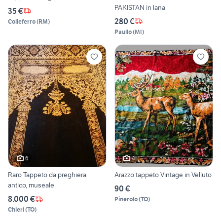
PAKISTAN in lana
35 €
280 €
Colleferro
(
RM
)
Paullo
(
MI
)
6
4
Raro Tappeto da preghiera
Arazzo tappeto Vintage in Velluto
antico, museale
90 €
8.000 €
Pinerolo
(
TO
)
Chieri
(
TO
)