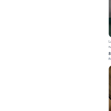
L
r
8
F