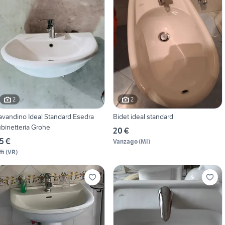
2
2
avandino Ideal Standard Esedra
Bidet ideal standard
ubinetteria Grohe
20 €
5 €
Vanzago
(
MI
)
fi
(
VR
)