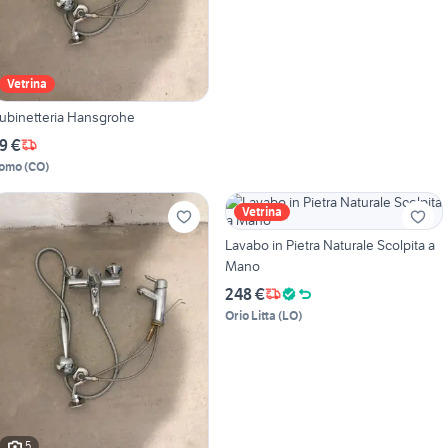
Vetrina
ubinetteria Hansgrohe
9 €
omo
(
CO
)
Vetrina
Lavabo in Pietra Naturale Scolpita a
Mano
248 €
Orio Litta
(
LO
)
5