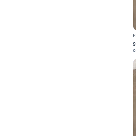
R
9
C