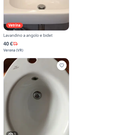
Vetrina
Lavandino a angolo e bidet
40 €
Verona
(
VR
)
3