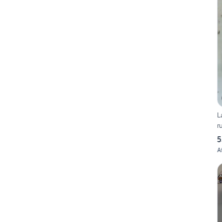
L
r
5
Af