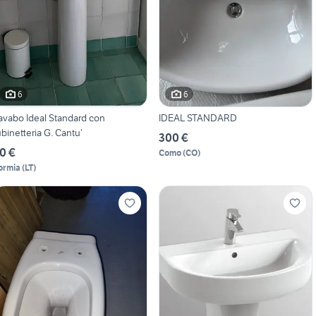
6
6
avabo Ideal Standard con
IDEAL STANDARD
ubinetteria G. Cantu’
300 €
0 €
Como
(
CO
)
ormia
(
LT
)