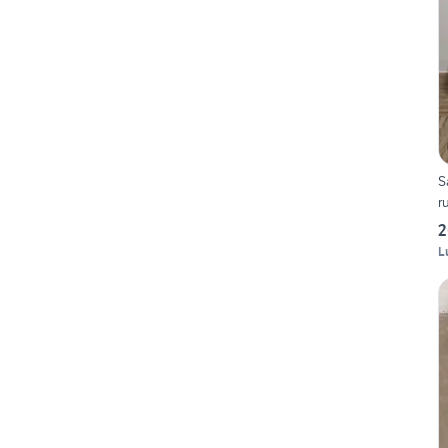
S
r
2
L