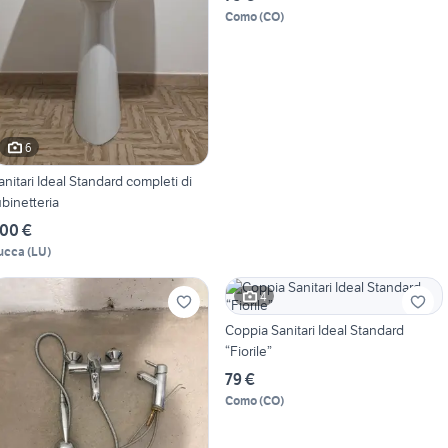
Como
(
CO
)
6
anitari Ideal Standard completi di
ubinetteria
00 €
ucca
(
LU
)
4
Coppia Sanitari Ideal Standard
“Fiorile”
79 €
Como
(
CO
)