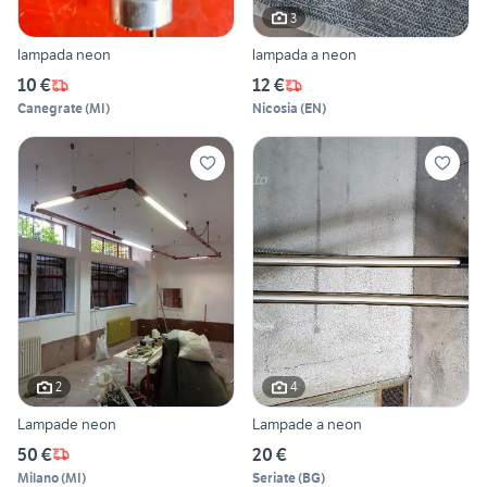
3
lampada neon
lampada a neon
10 €
12 €
Canegrate
(
MI
)
Nicosia
(
EN
)
2
4
Lampade neon
Lampade a neon
50 €
20 €
Milano
(
MI
)
Seriate
(
BG
)