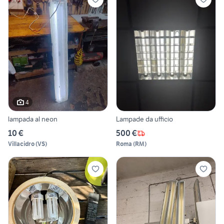
4
lampada al neon
Lampade da ufficio
10 €
500 €
Villacidro
(
VS
)
Roma
(
RM
)