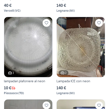
40 €
140 €
Vercelli
(
VC
)
Legnano
(
MI
)
3
2
lampadari plafoniere al neon
Lampada ICE con neon
10 €
140 €
Piossasco
(
TO
)
Legnano
(
MI
)