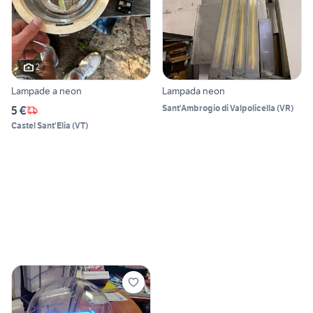
2
Lampade a neon
Lampada neon
Sant'Ambrogio di Valpolicella
(
VR
)
5 €
Castel Sant'Elia
(
VT
)