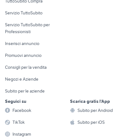
TuttoSubito Compra
commerciali
Servizio TuttoSubito
elettronica
per la casa e la
sports e hobby
Servizio TuttoSubito per
persona
Informatica
Animali
Professionisti
Arredamento e
Console e
Accessori per
Casalinghi
Inserisci annuncio
Videogiochi
animali
Elettrodomestici
Promuovi annuncio
Audio/Video
Musica e Film
Giardino e Fai da te
Consigli per la vendita
Fotografia
Libri e Riviste
Abbigliamento e
Negozi e Aziende
Telefonia
Strumenti Musicali
Accessori
Subito per le aziende
Sports
Tutto per i bambini
Seguici su
Scarica gratis l'App
Biciclette
Facebook
Subito per Android
Collezionismo
TikTok
Subito per iOS
Instagram