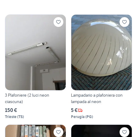
3 Plafoniere (2 luci neon
Lampadario a plafoniera con
ciascuna)
lampada al neon
150 €
5 €
Trieste
(
TS
)
Perugia
(
PG
)