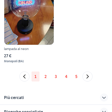
lampada al neon
27 €
Monopoli
(
BA
)
1
2
3
4
5
Più cercati
Correlati
Richerche simili
Suggerimenti
Ricerche consigliate