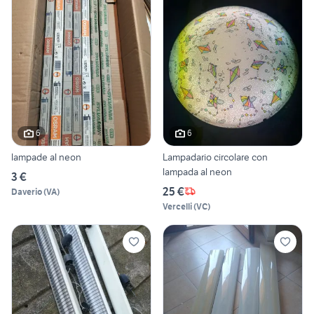
6
6
lampade al neon
Lampadario circolare con
lampada al neon
3 €
25 €
Daverio
(
VA
)
Vercelli
(
VC
)