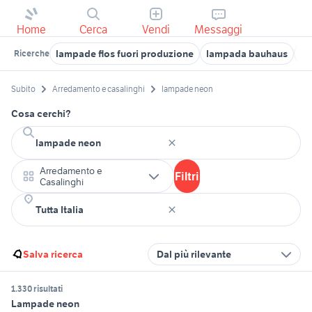
Home
Cerca
Vendi
Messaggi
lampade flos fuori produzione
lampada bauhaus
la
Ricerche
Subito
Arredamento e casalinghi
lampade neon
Cosa cerchi?
Arredamento e
Filtri
Casalinghi
Salva ricerca
Dal più rilevante
1.330 risultati
Lampade neon