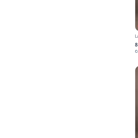
L
8
C