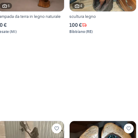
6
4
ampada da terra in legno naturale
scultura legno
0 €
100 €
esate
(
MI
)
Bibbiano
(
RE
)