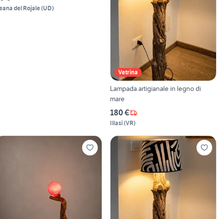
eana del Rojale
(
UD
)
Vetrina
Lampada artigianale in legno di
mare
180 €
Illasi
(
VR
)