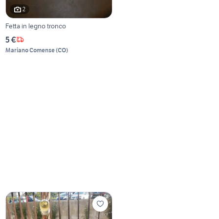
2
Fetta in legno tronco
5 €
Mariano Comense
(
CO
)