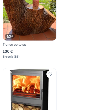
4
Tronco portavasi
100 €
Brescia
(
BS
)