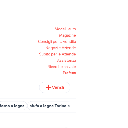
Modelli auto
Magazine
Consigli per la vendita
Negozi e Aziende
Subito per le Aziende
Assistenza
Ricerche salvate
Preferiti
Vendi
forno a legna
stufa a legna Torino provincia
cucina a legna anti