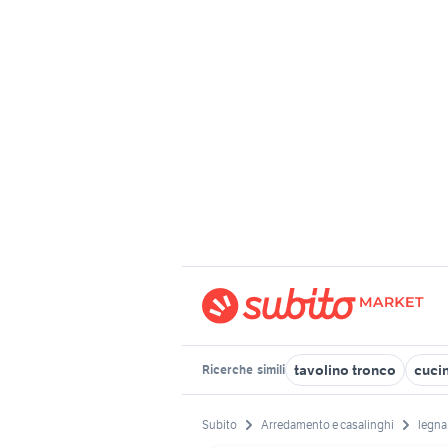
tavolino tronco
cuci
Ricerche
simili
Subito
Arredamento e casalinghi
legna