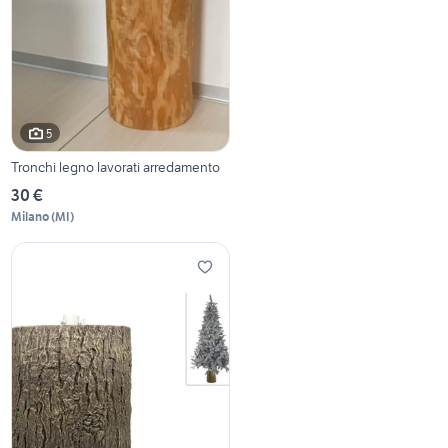
5
Tronchi legno lavorati arredamento
30 €
Milano
(
MI
)