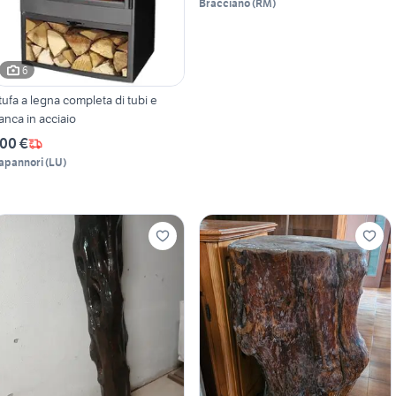
Bracciano
(
RM
)
6
tufa a legna completa di tubi e
anca in acciaio
00 €
apannori
(
LU
)