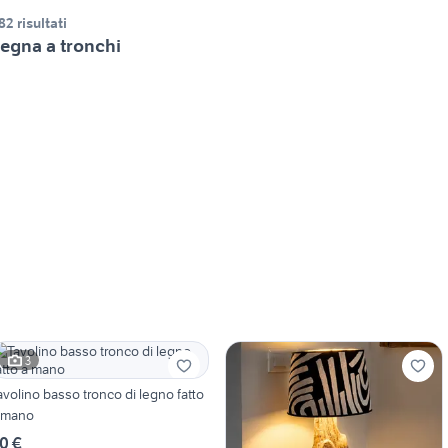
82 risultati
egna a tronchi
3
avolino basso tronco di legno fatto
 mano
0 €