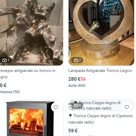
5
2
resepio artigianale su tronco in
Lampada Artigianale Tronco Legno
egno
280 €
0 €
Aulla
(
MS
)
hivasso
(
TO
)
6
🌳 Tronco Ceppo legno di Cipresso
naturale radici
59 €