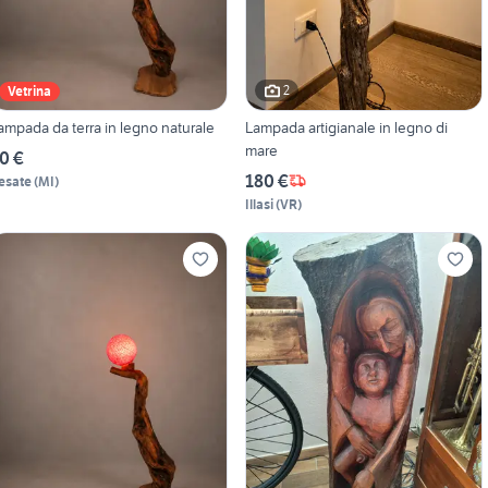
2
Vetrina
ampada da terra in legno naturale
Lampada artigianale in legno di
mare
0 €
180 €
esate
(
MI
)
Illasi
(
VR
)