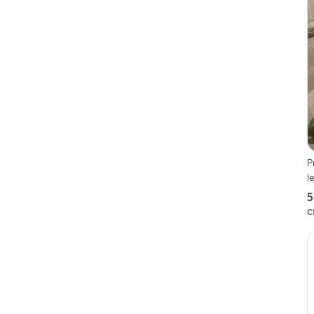
P
l
5
C