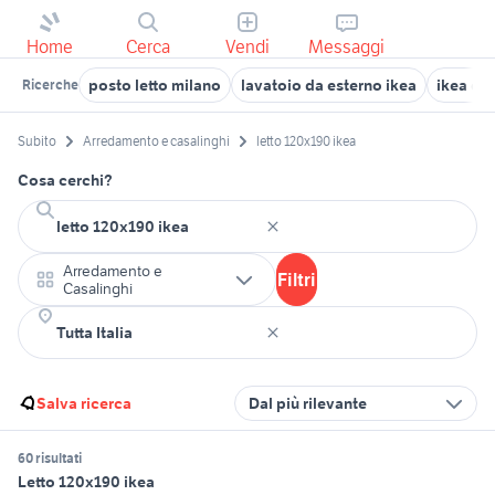
Home
Cerca
Vendi
Messaggi
posto letto milano
lavatoio da esterno ikea
ikea div
Ricerche
Subito
Arredamento e casalinghi
letto 120x190 ikea
Cosa cerchi?
Arredamento e
Filtri
Casalinghi
Salva ricerca
Dal più rilevante
60 risultati
Letto 120x190 ikea