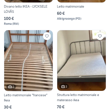
Divano letto IKEA - LYCKSELE
Letto matrimoniale
LÖVÅS
60 €
100 €
Albignasego
(
PD
)
Roma
(
RM
)
3
2
Struttura letto matrimoniale e
Letto matrimoniale "francese"
materasso ikea
Ikea
70 €
30 €