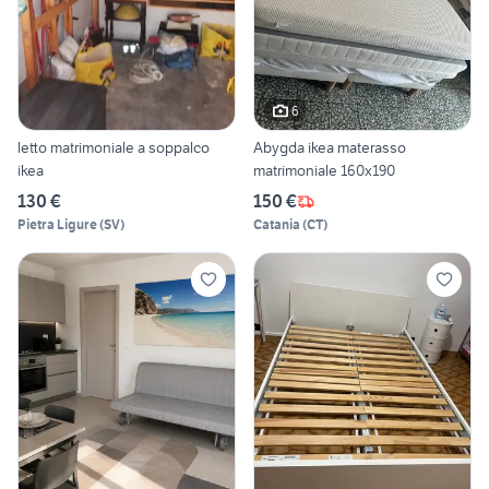
6
letto matrimoniale a soppalco
Abygda ikea materasso
ikea
matrimoniale 160x190
130 €
150 €
Pietra Ligure
(
SV
)
Catania
(
CT
)