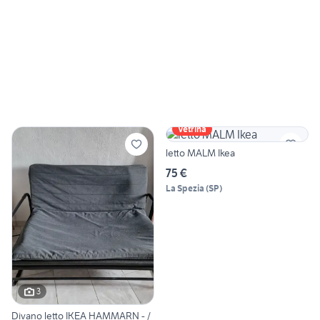
Vetrina
letto MALM Ikea
75 €
La Spezia
(
SP
)
3
Divano letto IKEA HAMMARN - /