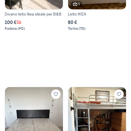
5
Divano letto Ikea ideale per B&B
Letto IKEA
100 €
80 €
Padova
(
PD
)
Torino
(
TO
)