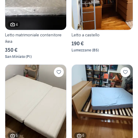
4
Letto matrimoniale contenitore
Letto a castello
ikea
190 €
350 €
Lumezzane
(
BS
)
San Miniato
(
PI
)
6
6