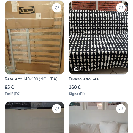
5
Rete letto 140x190 (NO IKEA)
Divano letto Ikea
95 €
160 €
Forli'
(
FC
)
Signa
(
FI
)