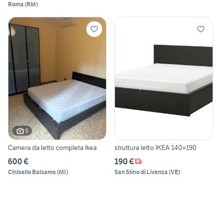
Roma
(
RM
)
6
Camera da letto completa Ikea
struttura letto IKEA 140×190
600 €
190 €
Cinisello Balsamo
(
MI
)
San Stino di Livenza
(
VE
)