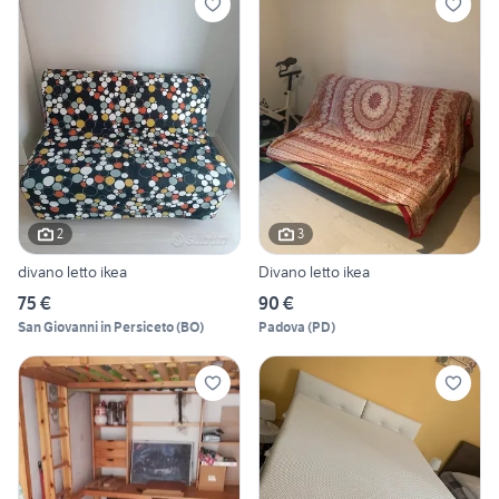
2
3
divano letto ikea
Divano letto ikea
75 €
90 €
San Giovanni in Persiceto
(
BO
)
Padova
(
PD
)