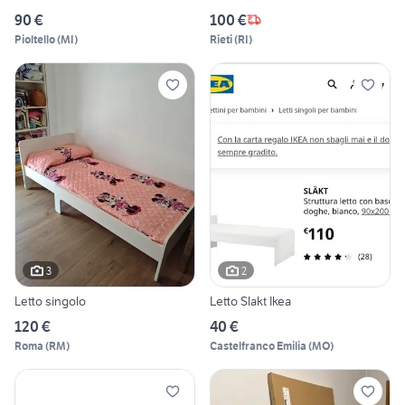
90 €
100 €
Pioltello
(
MI
)
Rieti
(
RI
)
3
2
Letto singolo
Letto Slakt Ikea
120 €
40 €
Roma
(
RM
)
Castelfranco Emilia
(
MO
)