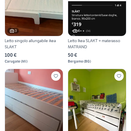
3
6
Letto singolo allungabile ikea
Letto Ikea SLAKT + materasso
SLAKT
MATRAND
100 €
50 €
Carugate
(
MI
)
Bergamo
(
BG
)