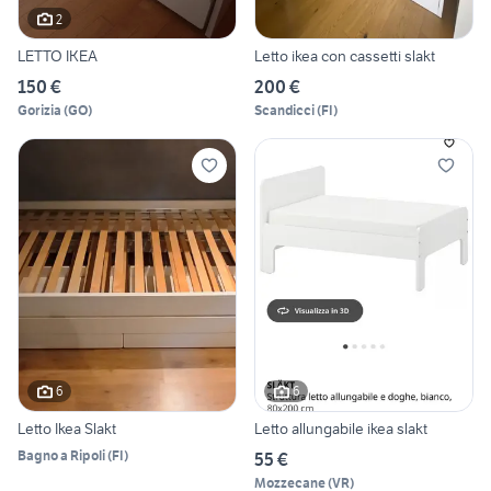
2
LETTO IKEA
Letto ikea con cassetti slakt
150 €
200 €
Gorizia
(
GO
)
Scandicci
(
FI
)
6
6
Letto Ikea Slakt
Letto allungabile ikea slakt
Bagno a Ripoli
(
FI
)
55 €
Mozzecane
(
VR
)