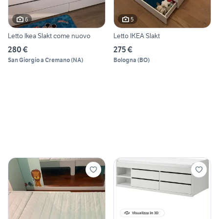
6
5
Letto Ikea Slakt come nuovo
Letto IKEA Slakt
280 €
275 €
San Giorgio a Cremano
(
NA
)
Bologna
(
BO
)