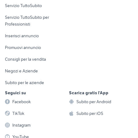
Servizio TuttoSubito
elettronica
per la casa e la
sports e hobby
Servizio TuttoSubito per
persona
Informatica
Animali
Professionisti
Arredamento e
Console e
Accessori per
Casalinghi
Inserisci annuncio
Videogiochi
animali
Elettrodomestici
Promuovi annuncio
Audio/Video
Musica e Film
Giardino e Fai da te
Consigli per la vendita
Fotografia
Libri e Riviste
Abbigliamento e
Negozi e Aziende
Telefonia
Strumenti Musicali
Accessori
Subito per le aziende
Sports
Tutto per i bambini
Seguici su
Scarica gratis l'App
Biciclette
Facebook
Subito per Android
Collezionismo
TikTok
Subito per iOS
Instagram
YouTube