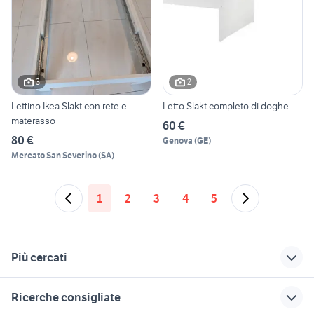
3
2
Lettino Ikea Slakt con rete e
Letto Slakt completo di doghe
materasso
60 €
80 €
Genova
(
GE
)
Mercato San Severino
(
SA
)
1
2
3
4
5
Più cercati
Correlati
Richerche simili
Suggerimenti
Ricerche consigliate
lavatoio da esterno
ikea letto singolo
letto kritter ikea