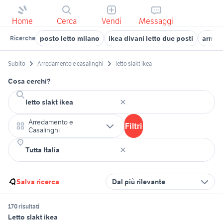
Home
Cerca
Vendi
Messaggi
posto letto milano
ikea divani letto due posti
armadi
Ricerche
Subito
Arredamento e casalinghi
letto slakt ikea
Cosa cerchi?
Arredamento e
Filtri
Casalinghi
Salva ricerca
Dal più rilevante
170 risultati
Letto slakt ikea