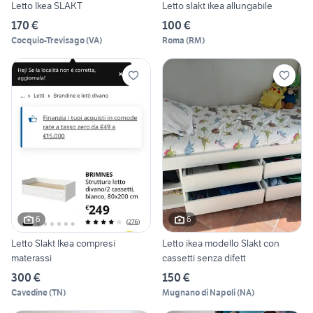
Letto Ikea SLAKT
Letto slakt ikea allungabile
170 €
100 €
Cocquio-Trevisago
(
VA
)
Roma
(
RM
)
6
6
Letto Slakt Ikea compresi
Letto ikea modello Slakt con
materassi
cassetti senza difett
300 €
150 €
Cavedine
(
TN
)
Mugnano di Napoli
(
NA
)