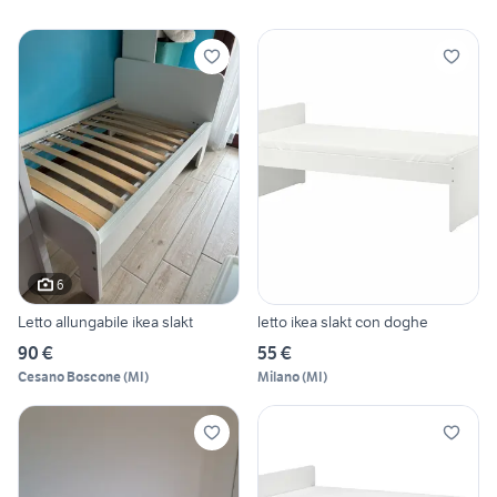
6
Letto allungabile ikea slakt
letto ikea slakt con doghe
90 €
55 €
Cesano Boscone
(
MI
)
Milano
(
MI
)