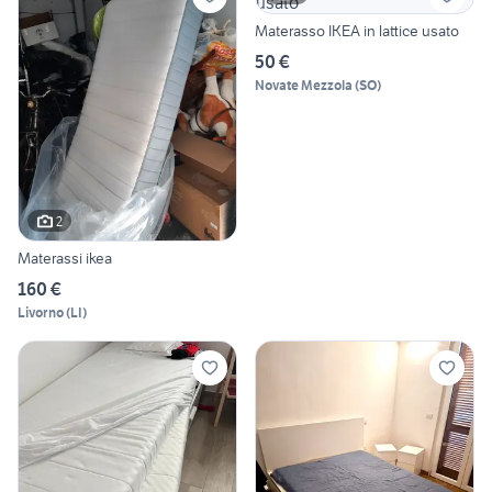
Materasso IKEA in lattice usato
50 €
Novate Mezzola
(
SO
)
2
Materassi ikea
160 €
Livorno
(
LI
)