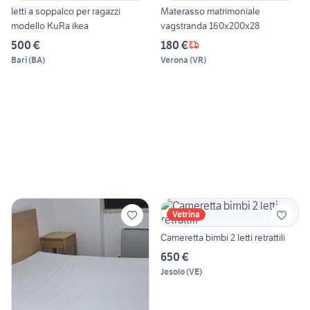
letti a soppalco per ragazzi
Materasso matrimoniale
modello KuRa ikea
vagstranda 160x200x28
500 €
180 €
Bari
(
BA
)
Verona
(
VR
)
Vetrina
Cameretta bimbi 2 letti retrattili
650 €
Jesolo
(
VE
)