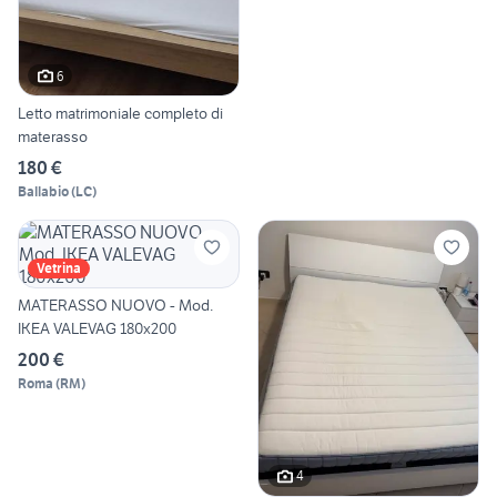
6
Letto matrimoniale completo di
materasso
180 €
Ballabio
(
LC
)
Vetrina
MATERASSO NUOVO - Mod.
IKEA VALEVAG 180x200
200 €
Roma
(
RM
)
4