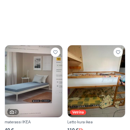
2
Vetrina
materassi IKEA
Letto kura ikea
40 €
110 €