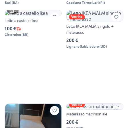
Bari
(
BA
)
Casciana Terme Lari
(
PI
)
2
Vetrina
Letto a castello ikea
Letto IKEA MALM singolo +
100 €
materasso
Cisternino
(
BR
)
200 €
Lignano Sabbiadoro
(
UD
)
Vetrina
Materasso matrimoniale
200 €