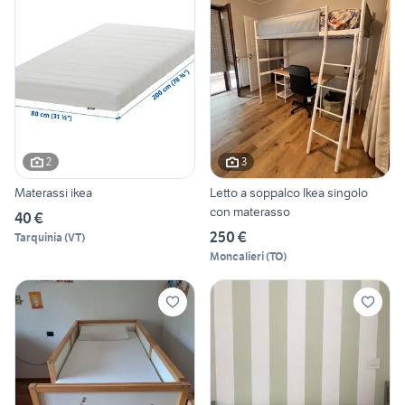
2
3
Materassi ikea
Letto a soppalco Ikea singolo
con materasso
40 €
250 €
Tarquinia
(
VT
)
Moncalieri
(
TO
)