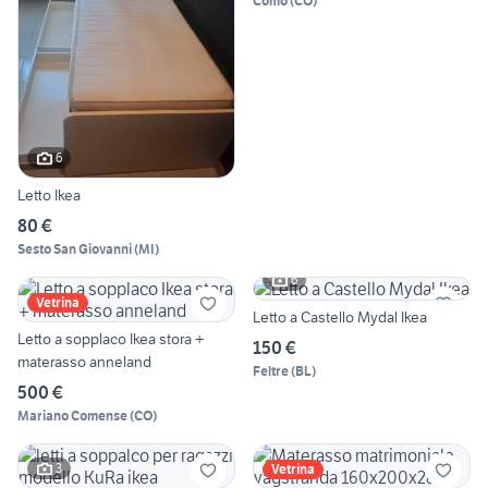
Como
(
CO
)
6
Letto Ikea
80 €
Sesto San Giovanni
(
MI
)
6
Vetrina
Letto a Castello Mydal Ikea
Letto a sopplaco Ikea stora +
150 €
materasso anneland
Feltre
(
BL
)
500 €
Mariano Comense
(
CO
)
3
Vetrina