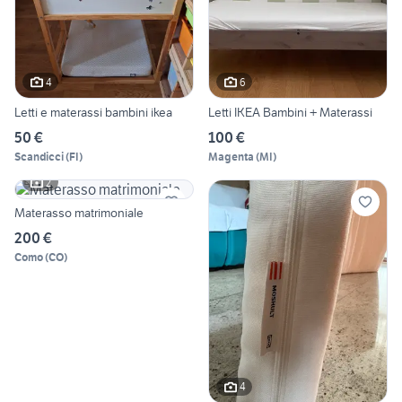
4
6
Letti e materassi bambini ikea
Letti IKEA Bambini + Materassi
50 €
100 €
Scandicci
(
FI
)
Magenta
(
MI
)
2
Materasso matrimoniale
200 €
Como
(
CO
)
4