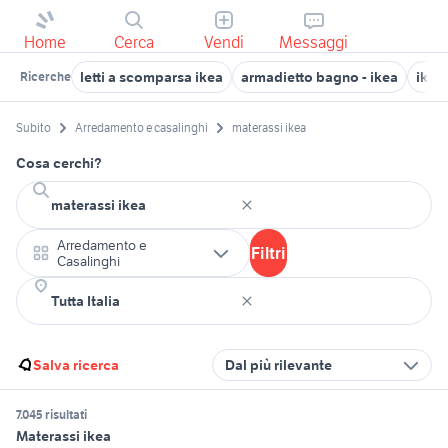
Home
Cerca
Vendi
Messaggi
letti a scomparsa ikea
armadietto bagno - ikea
ikea
Ricerche
Subito
Arredamento e casalinghi
materassi ikea
Cosa cerchi?
Arredamento e
Filtri
Casalinghi
Salva ricerca
Dal più rilevante
7.045 risultati
Materassi ikea