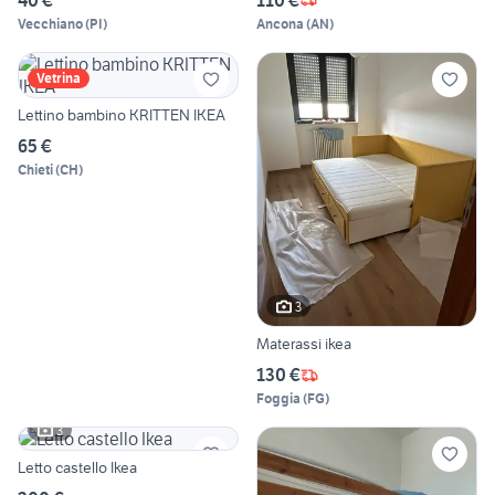
Vecchiano
(
PI
)
Ancona
(
AN
)
Vetrina
Lettino bambino KRITTEN IKEA
65 €
Chieti
(
CH
)
3
Materassi ikea
130 €
Foggia
(
FG
)
3
Letto castello Ikea