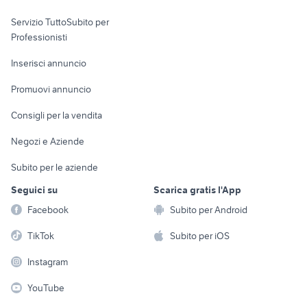
elettronica
per la casa e la
sports e hobby
Servizio TuttoSubito per
persona
Informatica
Animali
Professionisti
Arredamento e
Console e
Accessori per
Casalinghi
Inserisci annuncio
Videogiochi
animali
Elettrodomestici
Promuovi annuncio
Audio/Video
Musica e Film
Giardino e Fai da te
Consigli per la vendita
Fotografia
Libri e Riviste
Abbigliamento e
Negozi e Aziende
Telefonia
Strumenti Musicali
Accessori
Subito per le aziende
Sports
Tutto per i bambini
Seguici su
Scarica gratis l'App
Biciclette
Facebook
Subito per Android
Collezionismo
TikTok
Subito per iOS
Instagram
YouTube