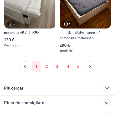
3
6
materassi AFJALL IKEA
Letto Ikea Malm bianco + 2
comodini e materasso
120 €
290 €
Cecina
(
LI
)
Terni
(
TR
)
1
2
3
4
5
Più cercati
Correlati
Richerche simili
Suggerimenti
Ricerche consigliate
tavolo norden ikea
ikea rome
materasso bimbo
ikea
divani reggio emilia
dehor
ikea cuscini esterno
materasso