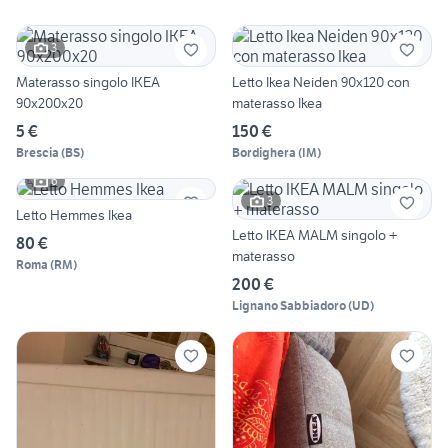
3
Materasso singolo IKEA
Letto Ikea Neiden 90x120 con
90x200x20
materasso Ikea
5 €
150 €
Brescia
(
BS
)
Bordighera
(
IM
)
6
3
Letto Hemmes Ikea
Letto IKEA MALM singolo +
80 €
materasso
Roma
(
RM
)
200 €
Lignano Sabbiadoro
(
UD
)