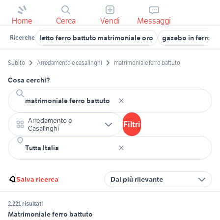
Home
Cerca
Vendi
Messaggi
letto ferro battuto matrimoniale oro
gazebo in ferro
Ricerche
Subito
Arredamento e casalinghi
matrimoniale ferro battuto
Cosa cerchi?
Arredamento e
Filtri
Casalinghi
Salva ricerca
Dal più rilevante
2.221 risultati
Matrimoniale ferro battuto