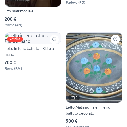
Padova
(
PD
)
Ltto matrimoniale
200 €
Osimo
(
AN
)
Vetrina
Letto in ferro battuto - Ritiro a
mano
700 €
Roma
(
RM
)
2
Letto Matrimoniale in ferro
battuto decorato
500 €