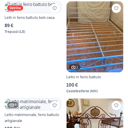
Vetrina
Letti in ferro battuto beb casa
89 €
Trepuzzi
(
LE
)
3
Letto in ferro battuto
100 €
Castelbelforte
(
MN
)
6
Letto matrimoniale, ferro battuto
artigianale