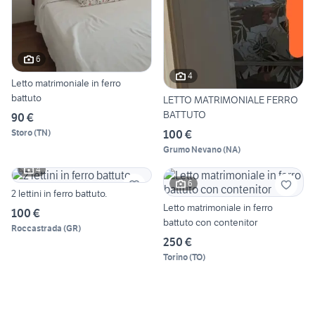
6
4
Letto matrimoniale in ferro
battuto
LETTO MATRIMONIALE FERRO
BATTUTO
90 €
Storo
(
TN
)
100 €
Grumo Nevano
(
NA
)
4
6
2 lettini in ferro battuto.
Letto matrimoniale in ferro
100 €
battuto con contenitor
Roccastrada
(
GR
)
250 €
Torino
(
TO
)