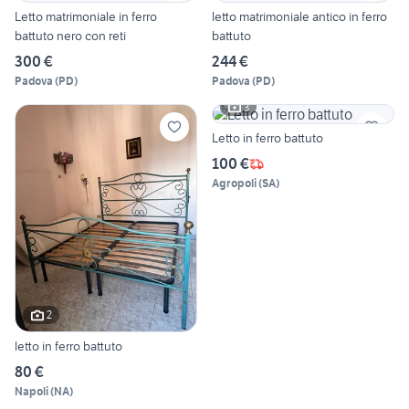
Letto matrimoniale in ferro
letto matrimoniale antico in ferro
battuto nero con reti
battuto
300 €
244 €
Padova
(
PD
)
Padova
(
PD
)
3
Letto in ferro battuto
100 €
Agropoli
(
SA
)
2
letto in ferro battuto
80 €
Napoli
(
NA
)