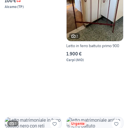
100 €
Alcamo
(
TP
)
2
Letto in ferro battuto primo 900
1.900 €
Carpi
(
MO
)
2
Urgente