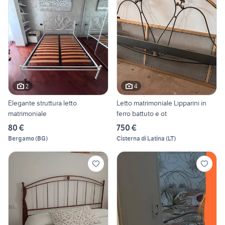
2
4
Elegante struttura letto
Letto matrimoniale Lipparini in
matrimoniale
ferro battuto e ot
80 €
750 €
Bergamo
(
BG
)
Cisterna di Latina
(
LT
)