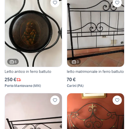
6
3
Letto antico in ferro battuto
letto matrimoniale in ferro battuto
250 €
70 €
Porto Mantovano
(
MN
)
Carini
(
PA
)