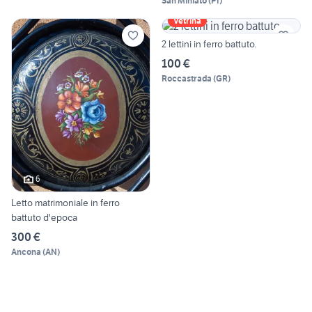
San Miniato
(
PI
)
Vetrina
2 lettini in ferro battuto.
100 €
Roccastrada
(
GR
)
6
Letto matrimoniale in ferro
battuto d'epoca
300 €
Ancona
(
AN
)