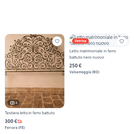
Vetrina
Letto matrimoniale in ferro
battuto nero nuovo
250 €
Valsamoggia
(
BO
)
4
Testiera letto.in ferro battuto
300 €
Ferrara
(
FE
)