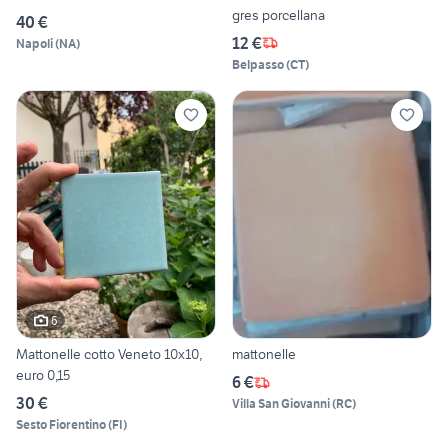
gres porcellana
40 €
12 €
Napoli
(
NA
)
Belpasso
(
CT
)
6
Mattonelle cotto Veneto 10x10,
mattonelle
euro 0,15
6 €
30 €
Villa San Giovanni
(
RC
)
Sesto Fiorentino
(
FI
)