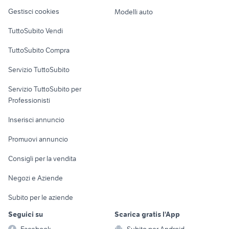
Veicoli commerciali
cucine arredamento Cuneo
specchio arredamento Venezia
altro
Gestisci cookies
Modelli auto
provincia
provincia
Case vacanza
TuttoSubito Vendi
Uffici e Locali
TuttoSubito Compra
commerciali
Servizio TuttoSubito
elettronica
per la casa e la
sports e hobby
Servizio TuttoSubito per
persona
Informatica
Animali
Professionisti
Arredamento e
Console e
Accessori per
Casalinghi
Inserisci annuncio
Videogiochi
animali
Elettrodomestici
Promuovi annuncio
Audio/Video
Musica e Film
Giardino e Fai da te
Consigli per la vendita
Fotografia
Libri e Riviste
Abbigliamento e
Negozi e Aziende
Telefonia
Strumenti Musicali
Accessori
Subito per le aziende
Sports
Tutto per i bambini
Seguici su
Scarica gratis l'App
Biciclette