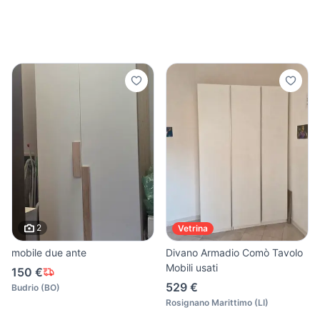
2
Vetrina
mobile due ante
Divano Armadio Comò Tavolo
Mobili usati
150 €
529 €
Budrio
(
BO
)
Rosignano Marittimo
(
LI
)