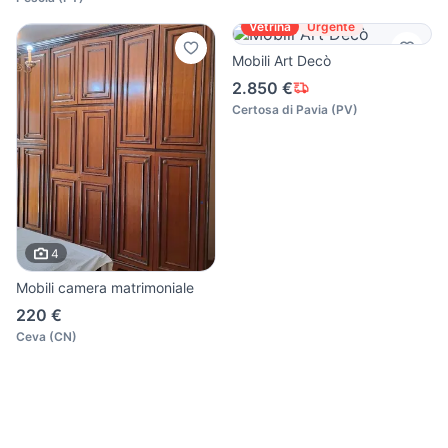
Vetrina
Urgente
Mobili Art Decò
2.850 €
Certosa di Pavia
(
PV
)
4
Mobili camera matrimoniale
220 €
Ceva
(
CN
)