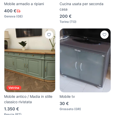
Mobile armadio a ripiani
Cucina usata per seconda
casa
400 €
200 €
Genova
(
GE
)
Torino
(
TO
)
Vetrina
Mobile antico / Madia in stille
Mobile tv
classico rivistata
30 €
1.350 €
Grosseto
(
GR
)
Pescia
(
PT
)