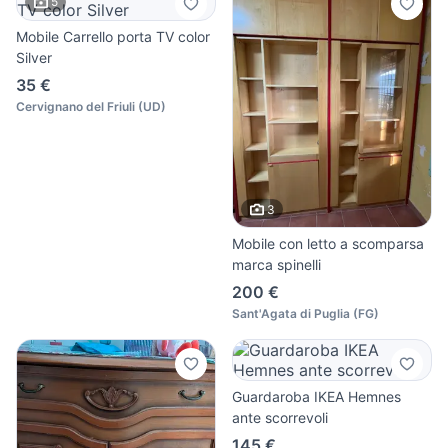
5
Mobile Carrello porta TV color
Silver
35 €
Cervignano del Friuli
(
UD
)
3
Mobile con letto a scomparsa
marca spinelli
200 €
Sant'Agata di Puglia
(
FG
)
Guardaroba IKEA Hemnes
ante scorrevoli
145 €