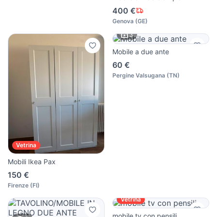
400 €
Genova
(
GE
)
3
Mobile a due ante
60 €
Pergine Valsugana
(
TN
)
Vetrina
Mobili Ikea Pax
150 €
Firenze
(
FI
)
Vetrina
mobile tv con pensili