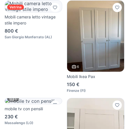
Vetrina
Mobili camera letto vintage
stile impero
800 €
San Giorgio Monferrato
(
AL
)
6
Mobili Ikea Pax
150 €
Firenze
(
FI
)
5
mobile tv con pensili
230 €
Massalengo
(
LO
)