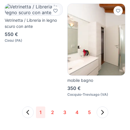
Vetrinetta / Libreria in legno
scuro con ante
550 €
Cinisi
(
PA
)
mobile bagno
350 €
Cocquio-Trevisago
(
VA
)
1
2
3
4
5