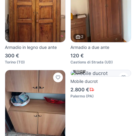
2
Armadio in legno due ante
Armadio a due ante
300 €
120 €
Torino
(
TO
)
Castions di Strada
(
UD
)
2
Mobile ducrot
2.800 €
Palermo
(
PA
)