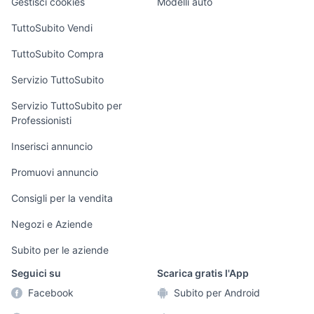
Gestisci cookies
Modelli auto
Case vacanza
TuttoSubito Vendi
Uffici e Locali
TuttoSubito Compra
commerciali
Servizio TuttoSubito
elettronica
per la casa e la
sports e hobby
Servizio TuttoSubito per
persona
Professionisti
Informatica
Animali
Arredamento e
Inserisci annuncio
Console e
Accessori per
Casalinghi
Videogiochi
animali
Promuovi annuncio
Elettrodomestici
Audio/Video
Musica e Film
Consigli per la vendita
Giardino e Fai da
Fotografia
Libri e Riviste
te
Negozi e Aziende
Telefonia
Strumenti Musicali
Abbigliamento e
Subito per le aziende
Accessori
Sports
Seguici su
Scarica gratis l'App
Tutto per i bambini
Facebook
Subito per Android
Biciclette