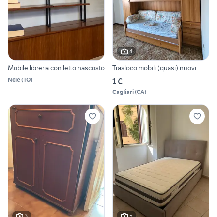
4
Mobile libreria con letto nascosto
Trasloco mobili (quasi) nuovi
Nole
(
TO
)
1 €
Cagliari
(
CA
)
3
5