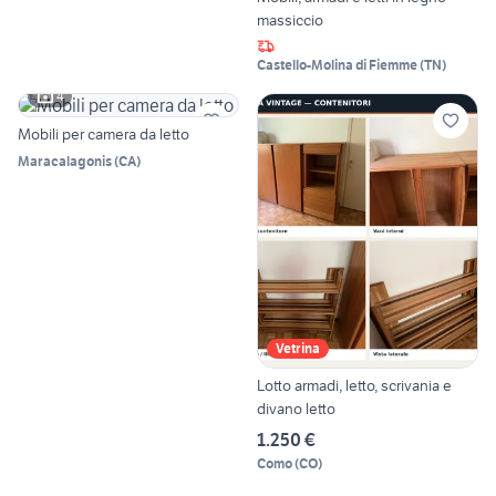
massiccio
Castello-Molina di Fiemme
(
TN
)
4
Mobili per camera da letto
Maracalagonis
(
CA
)
Vetrina
Lotto armadi, letto, scrivania e
divano letto
1.250 €
Como
(
CO
)