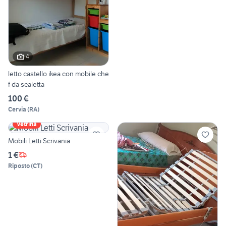
4
letto castello ikea con mobile che
f da scaletta
100 €
Cervia
(
RA
)
Vetrina
Mobili Letti Scrivania
1 €
Riposto
(
CT
)