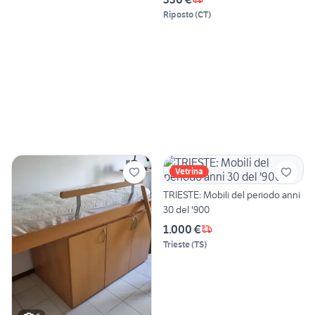
Riposto
(
CT
)
Vetrina
TRIESTE: Mobili del periodo anni
30 del '900
1.000 €
Trieste
(
TS
)