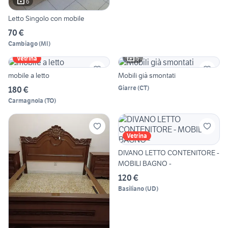
6
Letto Singolo con mobile
70 €
Cambiago
(
MI
)
5
Vetrina
mobile a letto
Mobili già smontati
Giarre
(
CT
)
180 €
Carmagnola
(
TO
)
Vetrina
DIVANO LETTO CONTENITORE -
MOBILI BAGNO -
120 €
Basiliano
(
UD
)