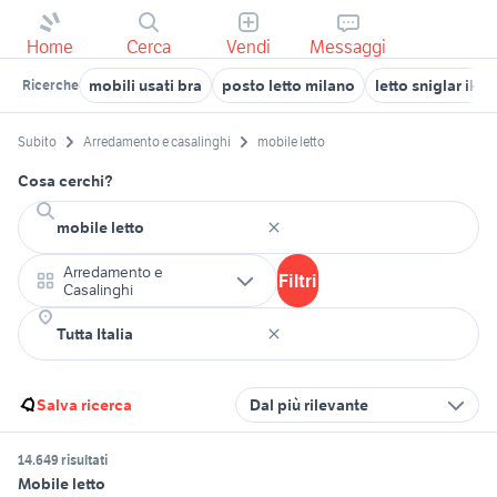
Home
Cerca
Vendi
Messaggi
mobili usati bra
posto letto milano
letto sniglar ikea
Ricerche
Subito
Arredamento e casalinghi
mobile letto
Cosa cerchi?
Arredamento e
Filtri
Casalinghi
Salva ricerca
Dal più rilevante
14.649 risultati
Mobile letto