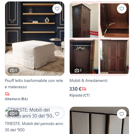
6
6
Pouff letto trasformabile con rete
Mobili & Arredamenti
e materasso
330 €
Riposto
(
CT
)
Altamura
(
BA
)
6
TRIESTE: Mobili del periodo anni
30 del '900