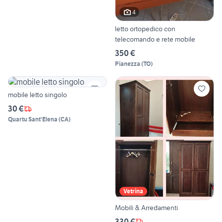
4
letto ortopedico con
telecomando e rete mobile
350 €
Pianezza
(
TO
)
mobile letto singolo
30 €
Quartu Sant'Elena
(
CA
)
Vetrina
Mobili & Arredamenti
330 €