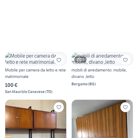
5
Mobile per camera da letto e rete
mobili di arredamento: mobile,
matrimoniale
divano ,letto
Bergamo
(
BG
)
100 €
San Maurizio Canavese
(
TO
)