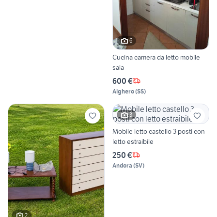
6
Cucina camera da letto mobile
sala
600 €
Alghero
(
SS
)
3
Mobile letto castello 3 posti con
letto estraibile
250 €
Andora
(
SV
)
2