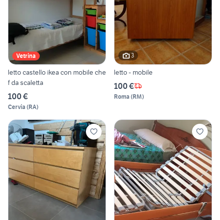
3
Vetrina
letto castello ikea con mobile che
letto - mobile
f da scaletta
100 €
100 €
Roma
(
RM
)
Cervia
(
RA
)