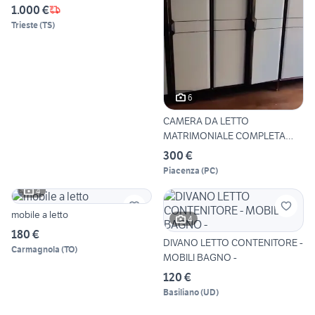
1.000 €
Trieste
(
TS
)
6
CAMERA DA LETTO
MATRIMONIALE COMPLETA
ANNI 60
300 €
Piacenza
(
PC
)
4
mobile a letto
4
180 €
DIVANO LETTO CONTENITORE -
Carmagnola
(
TO
)
MOBILI BAGNO -
120 €
Basiliano
(
UD
)