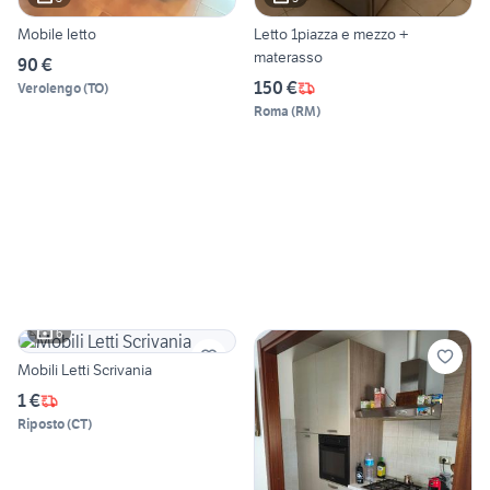
Mobile letto
Letto 1piazza e mezzo +
materasso
90 €
150 €
Verolengo
(
TO
)
Roma
(
RM
)
6
Mobili Letti Scrivania
1 €
Riposto
(
CT
)