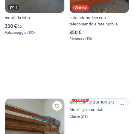
4
Vetrina
mobili da letto
letto ortopedico con
telecomando e rete mobile
360 €
350 €
Valsamoggia
(
BO
)
Pianezza
(
TO
)
Vetrina
Mobili già smontati
Giarre
(
CT
)