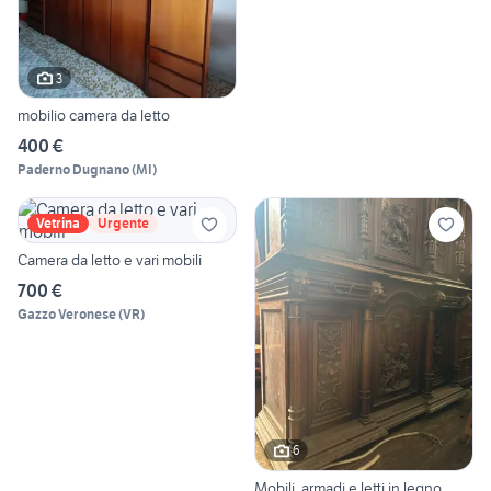
3
mobilio camera da letto
400 €
Paderno Dugnano
(
MI
)
Vetrina
Urgente
Camera da letto e vari mobili
700 €
Gazzo Veronese
(
VR
)
6
Mobili, armadi e letti in legno