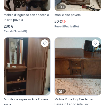
2
mobile d'ingresso con specchio
mobile arte povera
in arte povera
50 €
230 €
Ruvo di Puglia
(
BA
)
Castel d'Ario
(
MN
)
6
Mobile da ingresso Arte Povera
Mobile Porta TV / Credenza
Bassa in Legno Arte Pov