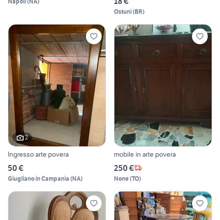
18 €
Napoli
(
NA
)
Ostuni
(
BR
)
2
Ingresso arte povera
mobile in arte povera
50 €
250 €
Giugliano in Campania
(
NA
)
None
(
TO
)