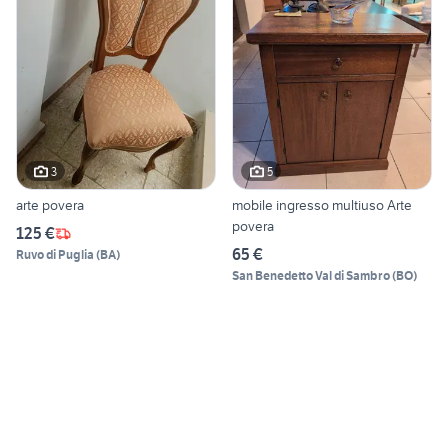
3
5
arte povera
mobile ingresso multiuso Arte
povera
125 €
65 €
Ruvo di Puglia
(
BA
)
San Benedetto Val di Sambro
(
BO
)