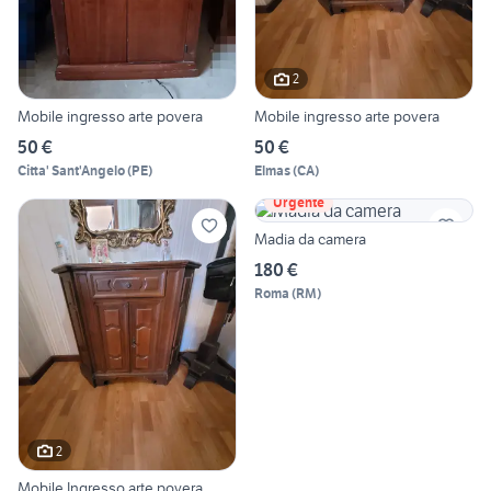
2
Mobile ingresso arte povera
Mobile ingresso arte povera
50 €
50 €
Citta' Sant'Angelo
(
PE
)
Elmas
(
CA
)
Urgente
Madia da camera
180 €
Roma
(
RM
)
2
Mobile Ingresso arte povera