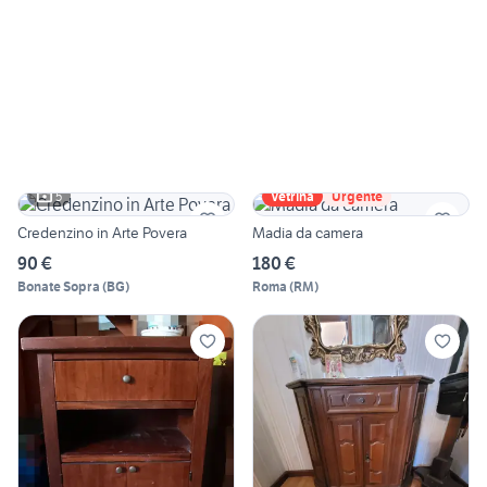
5
Vetrina
Urgente
Credenzino in Arte Povera
Madia da camera
90 €
180 €
Bonate Sopra
(
BG
)
Roma
(
RM
)