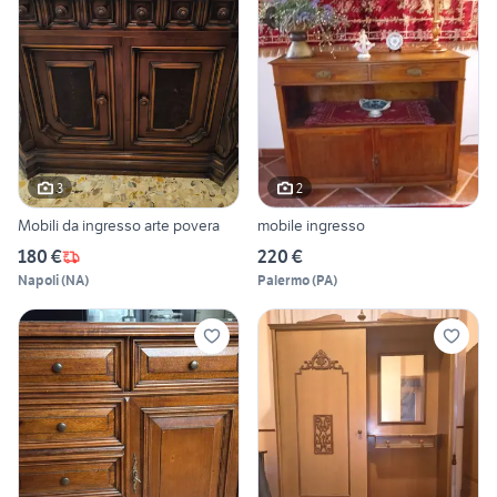
3
2
Mobili da ingresso arte povera
mobile ingresso
180 €
220 €
Napoli
(
NA
)
Palermo
(
PA
)