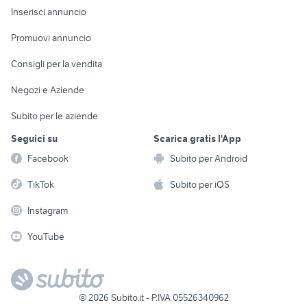
Console e
Accessori per
Casalinghi
Inserisci annuncio
Videogiochi
animali
Elettrodomestici
Promuovi annuncio
Audio/Video
Musica e Film
Giardino e Fai da te
Consigli per la vendita
Fotografia
Libri e Riviste
Abbigliamento e
Negozi e Aziende
Telefonia
Strumenti Musicali
Accessori
Subito per le aziende
Sports
Tutto per i bambini
Seguici su
Scarica gratis l'App
Biciclette
Facebook
Subito per Android
Collezionismo
TikTok
Subito per iOS
Instagram
YouTube
©
2026
Subito.it - P.IVA 05526340962