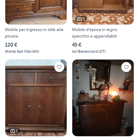
3
Mobile per ingresso in stile arte
Mobile d'epoca in legno
povera
specchio e appendiabiti
120 €
45 €
Monte San Vito
(
AN
)
Aci Bonaccorsi
(
CT
)
6