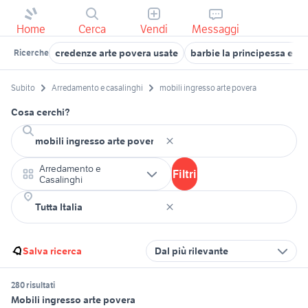
Home
Cerca
Vendi
Messaggi
credenze arte povera usate
barbie la principessa e la
Ricerche
Subito
Arredamento e casalinghi
mobili ingresso arte povera
Cosa cerchi?
Arredamento e
Filtri
Casalinghi
Salva ricerca
Dal più rilevante
280 risultati
Mobili ingresso arte povera