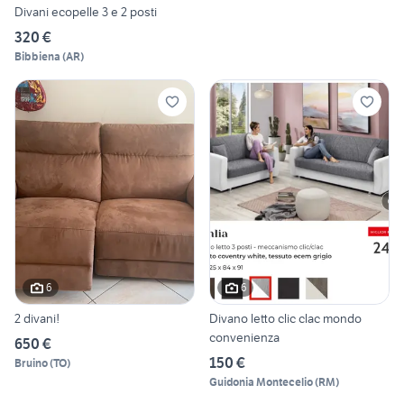
Divani ecopelle 3 e 2 posti
320 €
Bibbiena
(
AR
)
6
6
2 divani!
Divano letto clic clac mondo
convenienza
650 €
150 €
Bruino
(
TO
)
Guidonia Montecelio
(
RM
)