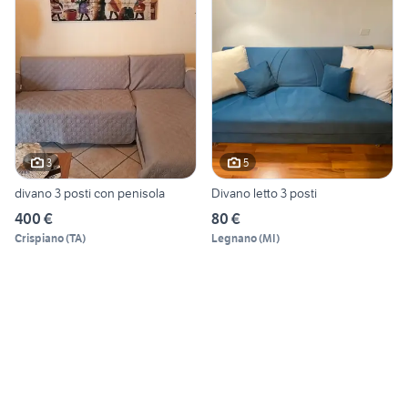
3
5
divano 3 posti con penisola
Divano letto 3 posti
400 €
80 €
Crispiano
(
TA
)
Legnano
(
MI
)