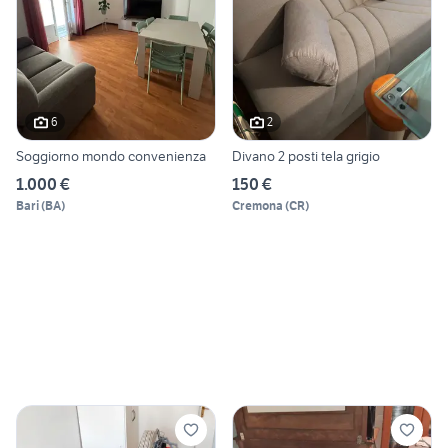
6
2
Soggiorno mondo convenienza
Divano 2 posti tela grigio
1.000 €
150 €
Bari
(
BA
)
Cremona
(
CR
)