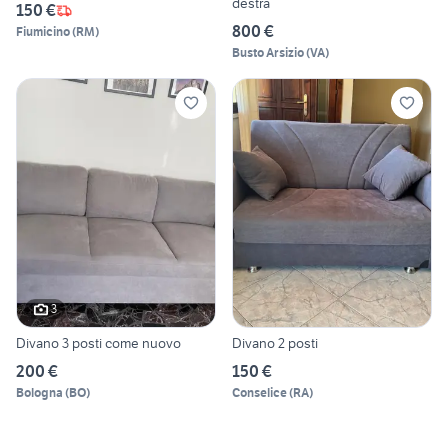
destra
150 €
800 €
Fiumicino
(
RM
)
Busto Arsizio
(
VA
)
3
Divano 3 posti come nuovo
Divano 2 posti
200 €
150 €
Bologna
(
BO
)
Conselice
(
RA
)