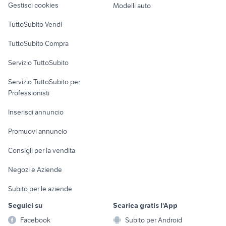
letto contenitore
Gestisci cookies
Modelli auto
mondo convenienza
Case vacanza
TuttoSubito Vendi
Uffici e Locali
TuttoSubito Compra
commerciali
Servizio TuttoSubito
elettronica
per la casa e la
sports e hobby
Servizio TuttoSubito per
persona
Informatica
Animali
Professionisti
Arredamento e
Console e
Accessori per
Casalinghi
Inserisci annuncio
Videogiochi
animali
Elettrodomestici
Promuovi annuncio
Audio/Video
Musica e Film
Giardino e Fai da te
Consigli per la vendita
Fotografia
Libri e Riviste
Abbigliamento e
Negozi e Aziende
Telefonia
Strumenti Musicali
Accessori
Subito per le aziende
Sports
Tutto per i bambini
Seguici su
Scarica gratis l'App
Biciclette
Facebook
Subito per Android