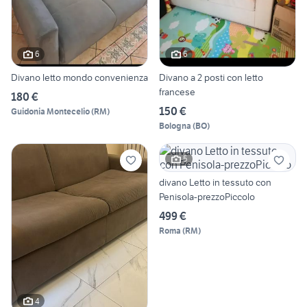
6
6
Divano letto mondo convenienza
Divano a 2 posti con letto
francese
180 €
150 €
Guidonia Montecelio
(
RM
)
Bologna
(
BO
)
5
divano Letto in tessuto con
Penisola-prezzoPiccolo
499 €
Roma
(
RM
)
4