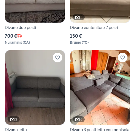
3
Divano due posti
Divano contenitore 2 posri
700 €
150 €
Nuraminis
(
CA
)
Bruino
(
TO
)
2
6
Divano letto
Divano 3 posti letto con penisola