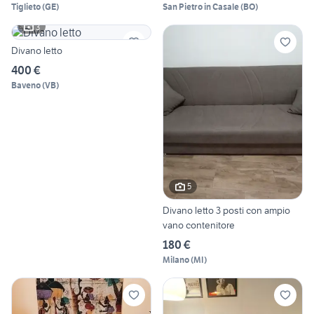
Tiglieto
(
GE
)
San Pietro in Casale
(
BO
)
3
Divano letto
400 €
Baveno
(
VB
)
5
Divano letto 3 posti con ampio
vano contenitore
180 €
Milano
(
MI
)