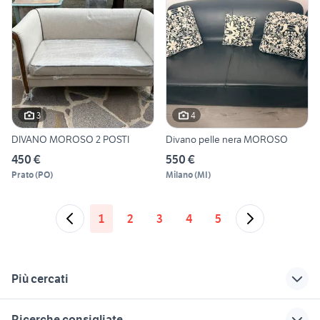
3
4
DIVANO MOROSO 2 POSTI
Divano pelle nera MOROSO
450 €
550 €
Prato
(
PO
)
Milano
(
MI
)
1
2
3
4
5
Più cercati
Correlati
Richerche simili
Suggerimenti
Ricerche consigliate