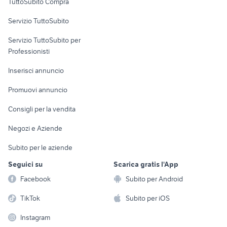
TuttoSubito Compra
commerciali
Servizio TuttoSubito
elettronica
per la casa e la
sports e hobby
Servizio TuttoSubito per
persona
Informatica
Animali
Professionisti
Arredamento e
Console e
Accessori per
Casalinghi
Inserisci annuncio
Videogiochi
animali
Elettrodomestici
Promuovi annuncio
Audio/Video
Musica e Film
Giardino e Fai da te
Consigli per la vendita
Fotografia
Libri e Riviste
Abbigliamento e
Negozi e Aziende
Telefonia
Strumenti Musicali
Accessori
Subito per le aziende
Sports
Tutto per i bambini
Seguici su
Scarica gratis l'App
Biciclette
Facebook
Subito per Android
Collezionismo
TikTok
Subito per iOS
Instagram