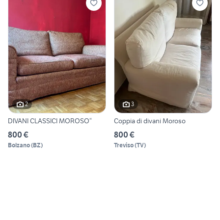
2
3
DIVANI CLASSICI MOROSO“
Coppia di divani Moroso
800 €
800 €
Bolzano
(
BZ
)
Treviso
(
TV
)