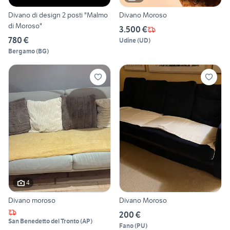
Divano di design 2 posti "Malmo
Divano Moroso
di Moroso"
3.500 €
780 €
Udine
(
UD
)
Bergamo
(
BG
)
4
Divano moroso
Divano Moroso
200 €
San Benedetto del Tronto
(
AP
)
Fano
(
PU
)