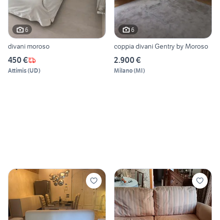
6
6
divani moroso
coppia divani Gentry by Moroso
450 €
2.900 €
Attimis
(
UD
)
Milano
(
MI
)