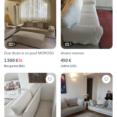
5
3
Due divani e un pouf MOROSO
divano moroso
1.500 €
450 €
Bergamo
(
BG
)
Udine
(
UD
)