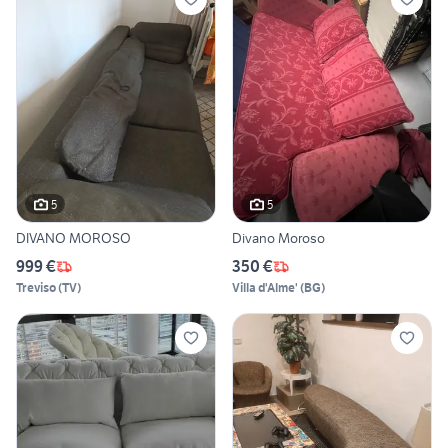
5
5
DIVANO MOROSO
Divano Moroso
999 €
350 €
Treviso
(
TV
)
Villa d'Alme'
(
BG
)