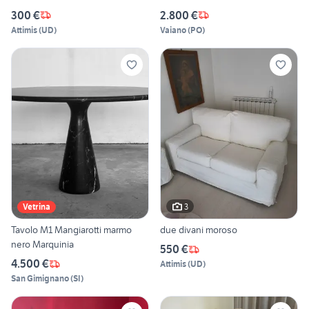
300 €
2.800 €
Attimis
(
UD
)
Vaiano
(
PO
)
3
Vetrina
Tavolo M1 Mangiarotti marmo
due divani moroso
nero Marquinia
550 €
4.500 €
Attimis
(
UD
)
San Gimignano
(
SI
)