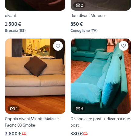
2
divani
due divani Moroso
1.500 €
850 €
Brescia
(
BS
)
Conegliano
(
TV
)
4
4
Coppia divani Minotti Matisse
Divano a tre posti + divano a due
Pacific 03 Smoke
posti .
3.800 €
380 €