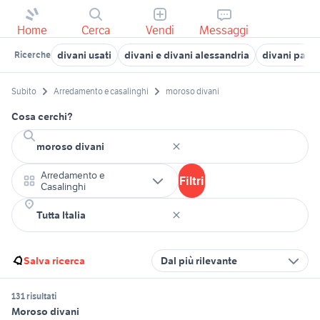
Home
Cerca
Vendi
Messaggi
divani usati
divani e divani alessandria
divani pale
Ricerche
Subito
Arredamento e casalinghi
moroso divani
Cosa cerchi?
Arredamento e
Filtri
Casalinghi
Salva ricerca
Dal più rilevante
131 risultati
Moroso divani