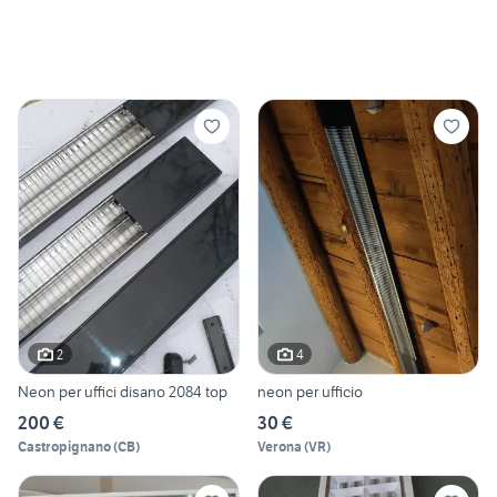
2
4
Neon per uffici disano 2084 top
neon per ufficio
200 €
30 €
Castropignano
(
CB
)
Verona
(
VR
)