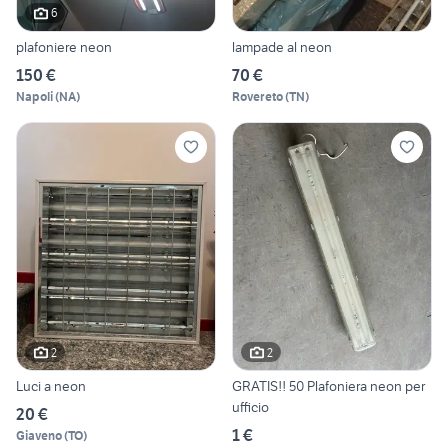
6
plafoniere neon
lampade al neon
150 €
70 €
Napoli
(
NA
)
Rovereto
(
TN
)
2
2
Luci a neon
GRATIS!! 50 Plafoniera neon per
ufficio
20 €
1 €
Giaveno
(
TO
)