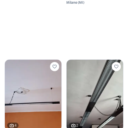
Milano
(
MI
)
4
2