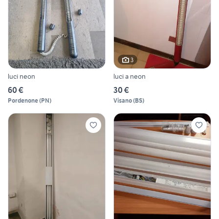
3
luci neon
luci a neon
60 €
30 €
Pordenone
(
PN
)
Visano
(
BS
)