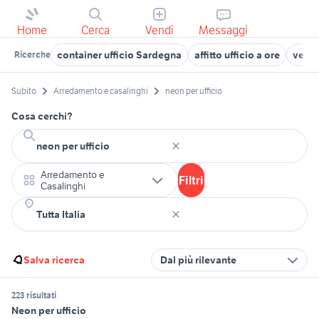
Home
Cerca
Vendi
Messaggi
container ufficio Sardegna
affitto ufficio a ore
vendi
Ricerche
Subito
Arredamento e casalinghi
neon per ufficio
Cosa cerchi?
Arredamento e
Filtri
Casalinghi
Salva ricerca
Dal più rilevante
223 risultati
Neon per ufficio