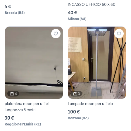
INCASSO UFFICIO 60 X 60
5 €
40 €
Brescia
(
BS
)
Milano
(
MI
)
4
3
plafoniera neon per uffici
Lampade neon per ufficio
lunghezza 5 metri
100 €
30 €
Bolzano
(
BZ
)
Reggio nell'Emilia
(
RE
)