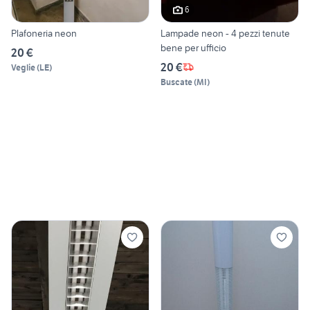
6
Plafoneria neon
Lampade neon - 4 pezzi tenute
bene per ufficio
20 €
20 €
Veglie
(
LE
)
Buscate
(
MI
)