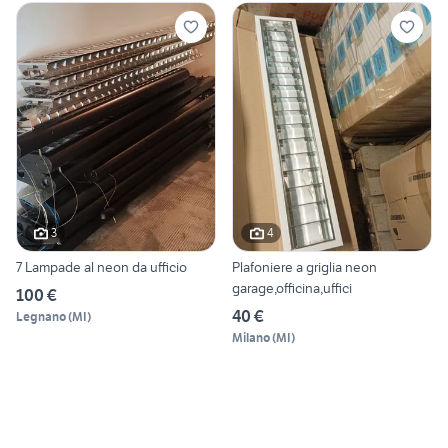
3
4
7 Lampade al neon da ufficio
Plafoniere a griglia neon
garage,officina,uffici
100 €
40 €
Legnano
(
MI
)
Milano
(
MI
)