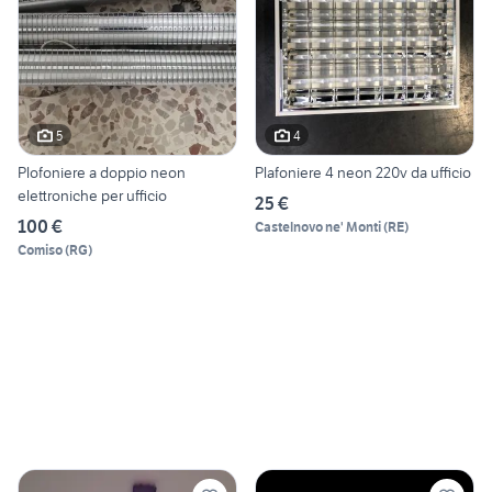
5
4
Plofoniere a doppio neon
Plafoniere 4 neon 220v da ufficio
elettroniche per ufficio
25 €
100 €
Castelnovo ne' Monti
(
RE
)
Comiso
(
RG
)