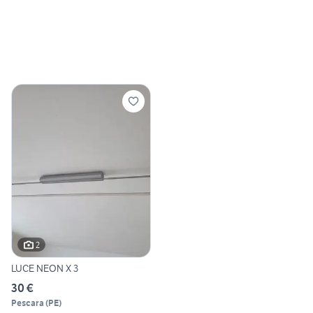
2
LUCE NEON X 3
30 €
Pescara
(
PE
)