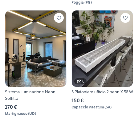
Foggia
(
FG
)
6
Sistema iluminazione Neon
5 Plafoniere ufficio 2 neon X 58 W
Soffitto
150 €
170 €
Capaccio Paestum
(
SA
)
Martignacco
(
UD
)