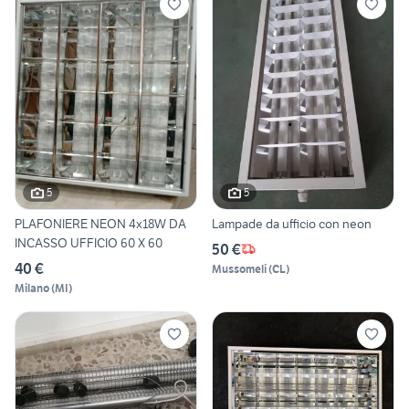
5
5
PLAFONIERE NEON 4x18W DA
Lampade da ufficio con neon
INCASSO UFFICIO 60 X 60
50 €
40 €
Mussomeli
(
CL
)
Milano
(
MI
)