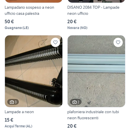
Lampadario sospeso a neon
DISANO 2084 TOP - Lampade
ufficio casa palestra
neon ufficio
50 €
20 €
Guagnano
(
LE
)
Novara
(
NO
)
3
2
Lampade a neon
plafoniera industriale con tubi
neon fluorescenti
15 €
20 €
Acqui Terme
(
AL
)