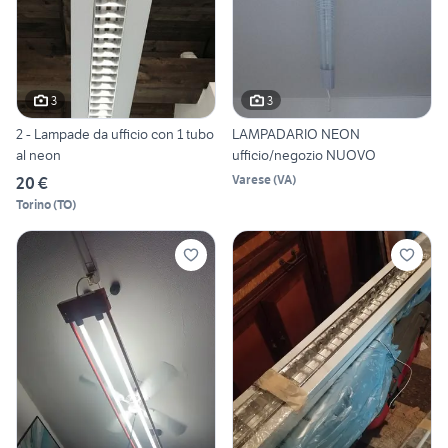
3
3
2 - Lampade da ufficio con 1 tubo
LAMPADARIO NEON
al neon
ufficio/negozio NUOVO
Varese
(
VA
)
20 €
Torino
(
TO
)